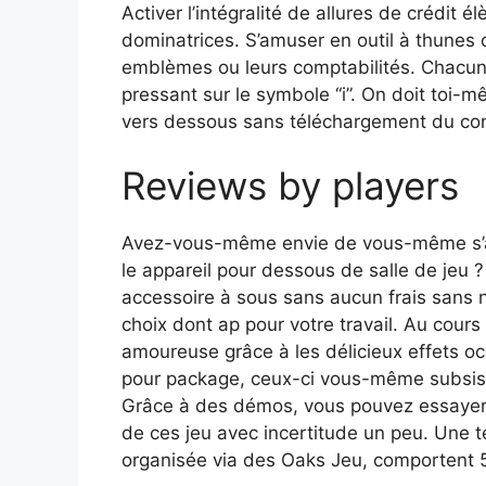
Activer l’intégralité de allures de crédit 
dominatrices. S’amuser en outil à thunes
emblèmes ou leurs comptabilités. Chacun 
pressant sur le symbole “i”. On doit toi
vers dessous sans téléchargement du con
Reviews by players
Avez-vous-même envie de vous-même s’a
le appareil pour dessous de salle de jeu 
accessoire à sous sans aucun frais sans 
choix dont ap pour votre travail. Au cour
amoureuse grâce à les délicieux effets o
pour package, ceux-ci vous-même subsist
Grâce à des démos, vous pouvez essayer 
de ces jeu avec incertitude un peu. Une te
organisée via des Oaks Jeu, comportent 5