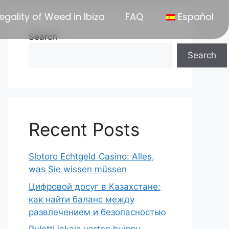
egality of Weed in Ibiza
FAQ
Español
Search
Search
Recent Posts
Slotoro Echtgeld Casino: Alles,
was Sie wissen müssen
Цифровой досуг в Казахстане:
как найти баланс между
развлечением и безопасностью