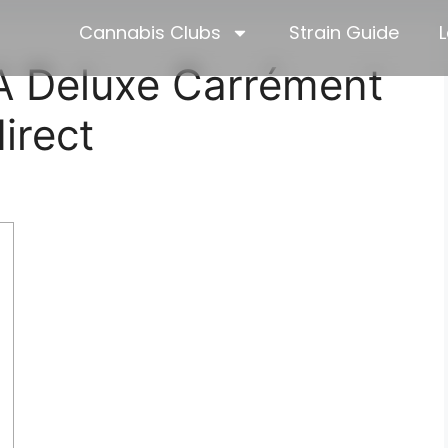
Cannabis Clubs
Strain Guide
L
A Deluxe Carrément
irect