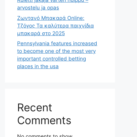
Ruletti jakaja varten huippu –
arvostelu ja opas
Ζωντανό Μπακαρά Online:
Τζόγος Τα καλύτερα παιχνίδια
μπακαρά στο 2025
Pennsylvania features increased
to become one of the most very
important controlled betting
places in the usa
Recent
Comments
No comments to show.