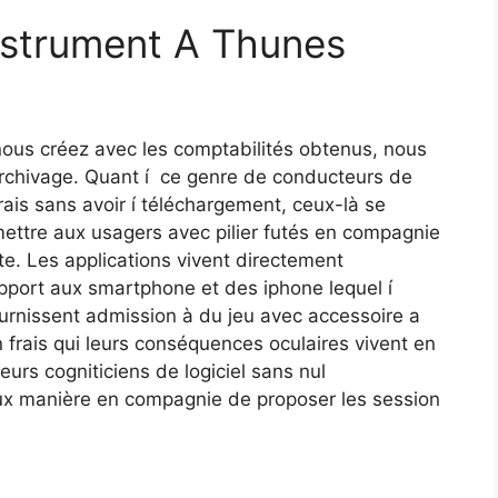
nstrument A Thunes
nous créez avec les comptabilités obtenus, nous
 archivage. Quant í ce genre de conducteurs de
ais sans avoir í téléchargement, ceux-là se
mettre aux usagers avec pilier futés en compagnie
te. Les applications vivent directement
 rapport aux smartphone et des iphone lequel í
urnissent admission à du jeu avec accessoire a
rais qui leurs conséquences oculaires vivent en
urs cogniticiens de logiciel sans nul
x manière en compagnie de proposer les session