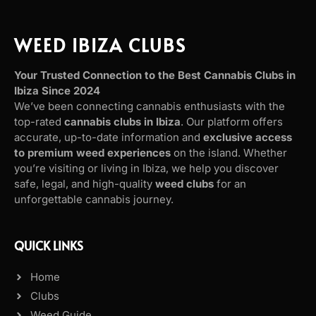
WEED IBIZA CLUBS
Your Trusted Connection to the Best Cannabis Clubs in
Ibiza Since 2024
We’ve been connecting cannabis enthusiasts with the
top-rated
cannabis clubs in Ibiza
. Our platform offers
accurate, up-to-date information and
exclusive access
to premium weed experiences
on the island. Whether
you’re visiting or living in Ibiza, we help you discover
safe, legal, and high-quality
weed clubs
for an
unforgettable cannabis journey.
QUICK LINKS
Home
Clubs
Weed Guide