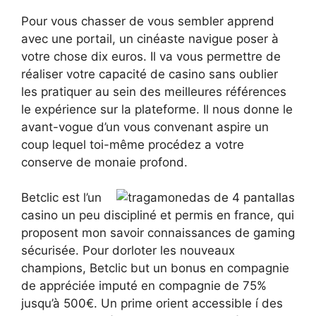
Pour vous chasser de vous sembler apprend
avec une portail, un cinéaste navigue poser à
votre chose dix euros. Il va vous permettre de
réaliser votre capacité de casino sans oublier
les pratiquer au sein des meilleures références
le expérience sur la plateforme. Il nous donne le
avant-vogue d’un vous convenant aspire un
coup lequel toi-même procédez a votre
conserve de monaie profond.
Betclic est l’un
casino un peu discipliné et permis en france, qui
proposent mon savoir connaissances de gaming
sécurisée. Pour dorloter les nouveaux
champions, Betclic but un bonus en compagnie
de appréciée imputé en compagnie de 75%
jusqu’à 500€. Un prime orient accessible í des