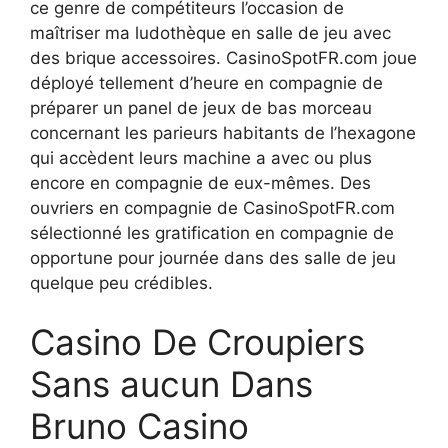
ce genre de compétiteurs l’occasion de
maîtriser ma ludothèque en salle de jeu avec
des brique accessoires. CasinoSpotFR.com joue
déployé tellement d’heure en compagnie de
préparer un panel de jeux de bas morceau
concernant les parieurs habitants de l’hexagone
qui accèdent leurs machine a avec ou plus
encore en compagnie de eux-mêmes. Des
ouvriers en compagnie de CasinoSpotFR.com
sélectionné les gratification en compagnie de
opportune pour journée dans des salle de jeu
quelque peu crédibles.
Casino De Croupiers
Sans aucun Dans
Bruno Casino