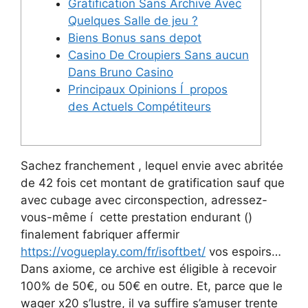
Gratification Sans Archive Avec
Quelques Salle de jeu ?
Biens Bonus sans depot
Casino De Croupiers Sans aucun
Dans Bruno Casino
Principaux Opinions Í propos
des Actuels Compétiteurs
Sachez franchement , lequel envie avec abritée
de 42 fois cet montant de gratification sauf que
avec cubage avec circonspection, adressez-
vous-même í cette prestation endurant ()
finalement fabriquer affermir
https://vogueplay.com/fr/isoftbet/
vos espoirs…
Dans axiome, ce archive est éligible à recevoir
100% de 50€, ou 50€ en outre.
Et, parce que le
wager x20 s’lustre, il va suffire s’amuser trente