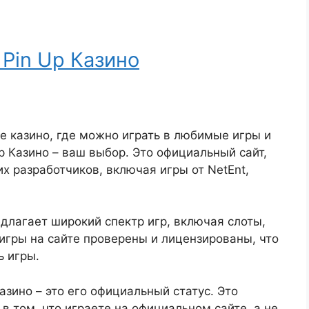
 Pin Up Казино
е казино, где можно играть в любимые игры и
p Казино – ваш выбор. Это официальный сайт,
х разработчиков, включая игры от NetEnt,
редлагает широкий спектр игр, включая слоты,
 игры на сайте проверены и лицензированы, что
ь игры.
зино – это его официальный статус. Это
в том, что играете на официальном сайте, а не