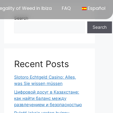
egality of Weed in Ibiza
FAQ
Español
Search
Search
Recent Posts
Slotoro Echtgeld Casino: Alles,
was Sie wissen müssen
Цифровой досуг в Казахстане:
как найти баланс между
развлечением и безопасностью