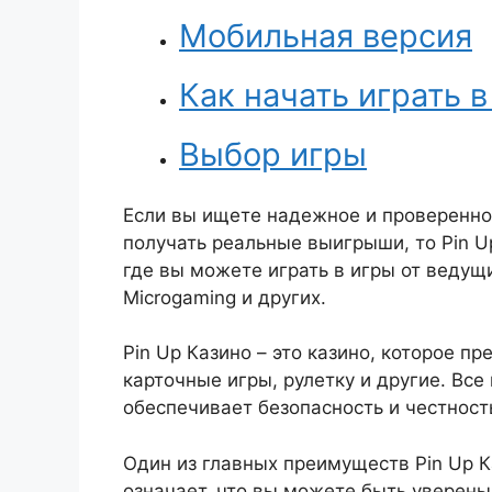
Мобильная версия
Как начать играть в
Выбор игры
Если вы ищете надежное и проверенно
получать реальные выигрыши, то Pin U
где вы можете играть в игры от ведущи
Microgaming и других.
Pin Up Казино – это казино, которое п
карточные игры, рулетку и другие. Все
обеспечивает безопасность и честност
Один из главных преимуществ Pin Up Ка
означает, что вы можете быть уверены 