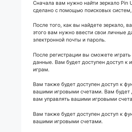
Сначала вам нужно найти зеркало Pin 
сделано с помощью поисковых систем, 
После того, как вы найдете зеркало, в
этого вам нужно ввести свои личные д
электронной почты и пароль.
После регистрации вы сможете играть 
данные. Вам будет доступен доступ к 
играм.
Вам также будет доступен доступ к фу
вашими игровыми счетами. Вам будет 
вам управлять вашими игровыми счет
Вам также будет доступен доступ к фу
вашими игровыми счетами.