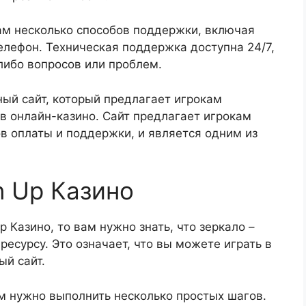
ам несколько способов поддержки, включая
телефон. Техническая поддержка доступна 24/7,
либо вопросов или проблем.
ный сайт, который предлагает игрокам
в онлайн-казино. Сайт предлагает игрокам
ов оплаты и поддержки, и является одним из
n Up Казино
 Казино, то вам нужно знать, что зеркало –
ресурсу. Это означает, что вы можете играть в
ый сайт.
ам нужно выполнить несколько простых шагов.