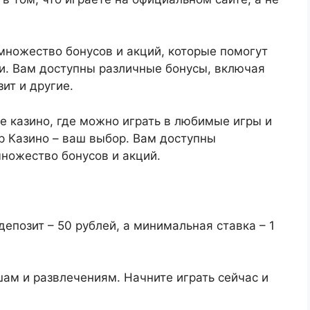
 множество бонусов и акций, которые помогут
ши. Вам доступны различные бонусы, включая
ит и другие.
е казино, где можно играть в любимые игры и
p Казино – ваш выбор. Вам доступны
множество бонусов и акций.
епозит – 50 рублей, а минимальная ставка – 1
шам и развлечениям. Начните играть сейчас и