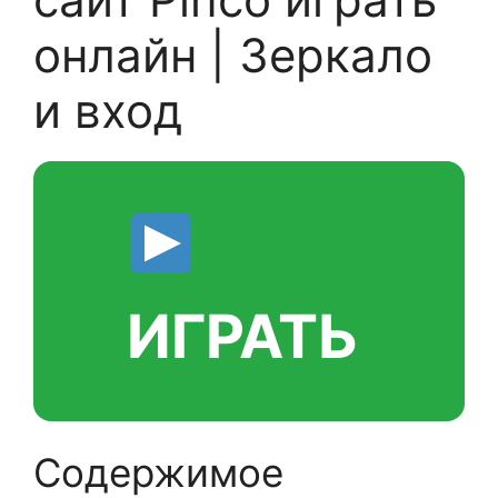
онлайн | Зеркало
и вход
ИГРАТЬ
Содержимое