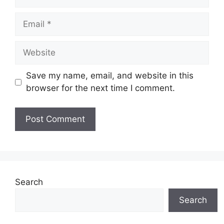
Save my name, email, and website in this
browser for the next time I comment.
Search
Search