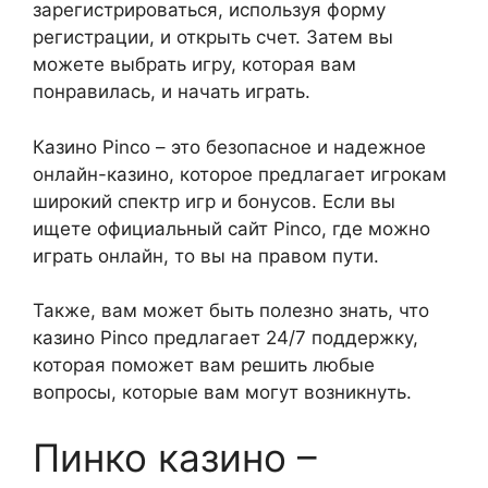
зарегистрироваться, используя форму
регистрации, и открыть счет. Затем вы
можете выбрать игру, которая вам
понравилась, и начать играть.
Казино Pinco – это безопасное и надежное
онлайн-казино, которое предлагает игрокам
широкий спектр игр и бонусов. Если вы
ищете официальный сайт Pinco, где можно
играть онлайн, то вы на правом пути.
Также, вам может быть полезно знать, что
казино Pinco предлагает 24/7 поддержку,
которая поможет вам решить любые
вопросы, которые вам могут возникнуть.
Пинко казино –