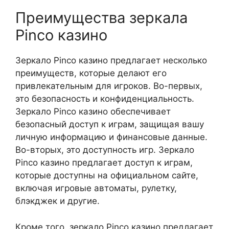
Преимущества зеркала
Pinco казино
Зеркало Pinco казино предлагает несколько
преимуществ, которые делают его
привлекательным для игроков. Во-первых,
это безопасность и конфиденциальность.
Зеркало Pinco казино обеспечивает
безопасный доступ к играм, защищая вашу
личную информацию и финансовые данные.
Во-вторых, это доступность игр. Зеркало
Pinco казино предлагает доступ к играм,
которые доступны на официальном сайте,
включая игровые автоматы, рулетку,
блэкджек и другие.
Кроме того, зеркало Pinco казино предлагает