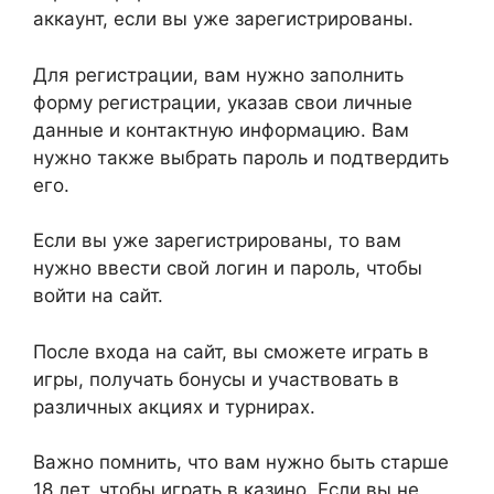
аккаунт, если вы уже зарегистрированы.
Для регистрации, вам нужно заполнить
форму регистрации, указав свои личные
данные и контактную информацию. Вам
нужно также выбрать пароль и подтвердить
его.
Если вы уже зарегистрированы, то вам
нужно ввести свой логин и пароль, чтобы
войти на сайт.
После входа на сайт, вы сможете играть в
игры, получать бонусы и участвовать в
различных акциях и турнирах.
Важно помнить, что вам нужно быть старше
18 лет, чтобы играть в казино. Если вы не