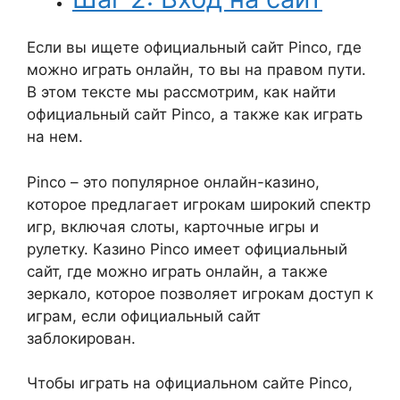
Если вы ищете официальный сайт Pinco, где
можно играть онлайн, то вы на правом пути.
В этом тексте мы рассмотрим, как найти
официальный сайт Pinco, а также как играть
на нем.
Pinco – это популярное онлайн-казино,
которое предлагает игрокам широкий спектр
игр, включая слоты, карточные игры и
рулетку. Казино Pinco имеет официальный
сайт, где можно играть онлайн, а также
зеркало, которое позволяет игрокам доступ к
играм, если официальный сайт
заблокирован.
Чтобы играть на официальном сайте Pinco,