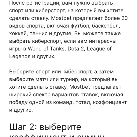
После регистрации, вам нужно выбрать
спорт или киберспорт, на который вы хотите
сделать ставку. Mostbet предлагает более 20
видов спорта, включая футбол, баскетбол,
хоккей, теннис и другие. Вы можете также
выбрать киберспорт, если вам интересны
игры в World of Tanks, Dota 2, League of
Legends и других.
Выберите спорт или киберспорт, а затем
выберите матч или турнир, на который вы
хотите сделать ставку. Mostbet предлагает
широкий спектр вариантов ставок, включая
победу одной из команд, тотал, коэффициент
и другие.
Шаг 2: выберите