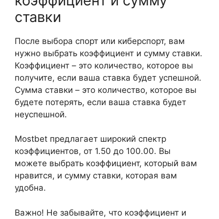
коэффициент и сумму
ставки
После выбора спорт или киберспорт, вам
нужно выбрать коэффициент и сумму ставки.
Коэффициент – это количество, которое вы
получите, если ваша ставка будет успешной.
Сумма ставки – это количество, которое вы
будете потерять, если ваша ставка будет
неуспешной.
Mostbet предлагает широкий спектр
коэффициентов, от 1.50 до 100.00. Вы
можете выбрать коэффициент, который вам
нравится, и сумму ставки, которая вам
удобна.
Важно! Не забывайте, что коэффициент и