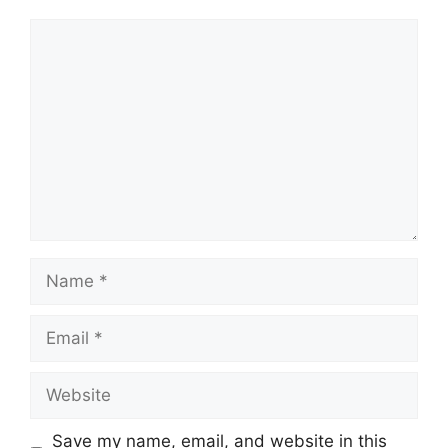
Save my name, email, and website in this