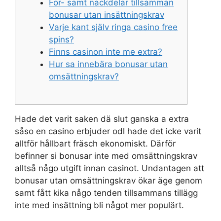
För- samt nackdelar tillsamman
bonusar utan insättningskrav
Varje kant själv ringa casino free
spins?
Finns casinon inte me extra?
Hur sa innebära bonusar utan
omsättningskrav?
Hade det varit saken dä slut ganska a extra
såso en casino erbjuder odl hade det icke varit
alltför hållbart fräsch ekonomiskt. Därför
befinner si bonusar inte med omsättningskrav
alltså någo utgift innan casinot.
Undantagen att
bonusar utan omsättningskrav ökar äge genom
samt fått kika någo tenden tillsammans tillägg
inte med insättning bli något mer populärt.