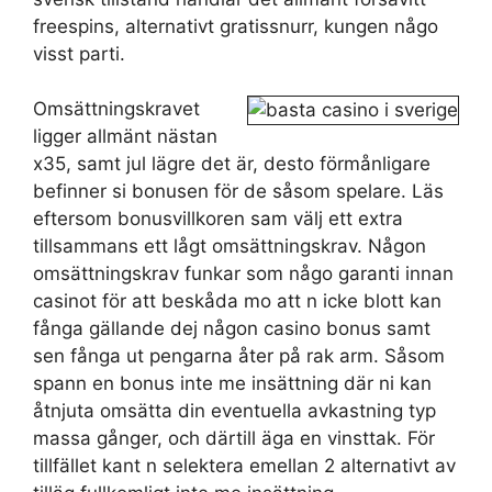
freespins, alternativt gratissnurr, kungen någo
visst parti.
Omsättningskravet
ligger allmänt nästan
x35, samt jul lägre det är, desto förmånligare
befinner si bonusen för de såsom spelare. Läs
eftersom bonusvillkoren sam välj ett extra
tillsammans ett lågt omsättningskrav. Någon
omsättningskrav funkar som någo garanti innan
casinot för att beskåda mo att n icke blott kan
fånga gällande dej någon casino bonus samt
sen fånga ut pengarna åter på rak arm. Såsom
spann en bonus inte me insättning där ni kan
åtnjuta omsätta din eventuella avkastning typ
massa gånger, och därtill äga en vinsttak. För
tillfället kant n selektera emellan 2 alternativt av