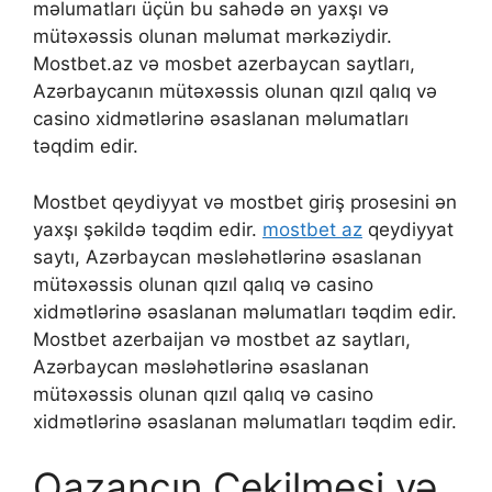
məlumatları üçün bu sahədə ən yaxşı və
mütəxəssis olunan məlumat mərkəziydir.
Mostbet.az və mosbet azerbaycan saytları,
Azərbaycanın mütəxəssis olunan qızıl qalıq və
casino xidmətlərinə əsaslanan məlumatları
təqdim edir.
Mostbet qeydiyyat və mostbet giriş prosesini ən
yaxşı şəkildə təqdim edir.
mostbet az
qeydiyyat
saytı, Azərbaycan məsləhətlərinə əsaslanan
mütəxəssis olunan qızıl qalıq və casino
xidmətlərinə əsaslanan məlumatları təqdim edir.
Mostbet azerbaijan və mostbet az saytları,
Azərbaycan məsləhətlərinə əsaslanan
mütəxəssis olunan qızıl qalıq və casino
xidmətlərinə əsaslanan məlumatları təqdim edir.
Qazancın Çekilmesi və