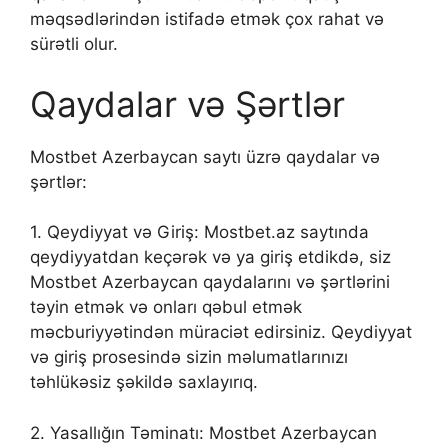
məqsədlərindən istifadə etmək çox rahat və
sürətli olur.
Qaydalar və Şərtlər
Mostbet Azerbaycan saytı üzrə qaydalar və
şərtlər:
1. Qeydiyyat və Giriş: Mostbet.az saytında
qeydiyyatdan keçərək və ya giriş etdikdə, siz
Mostbet Azerbaycan qaydalarını və şərtlərini
təyin etmək və onları qəbul etmək
məcburiyyətindən müraciət edirsiniz. Qeydiyyat
və giriş prosesində sizin məlumatlarınızı
təhlükəsiz şəkildə saxlayırıq.
2. Yasallığın Təminatı: Mostbet Azerbaycan