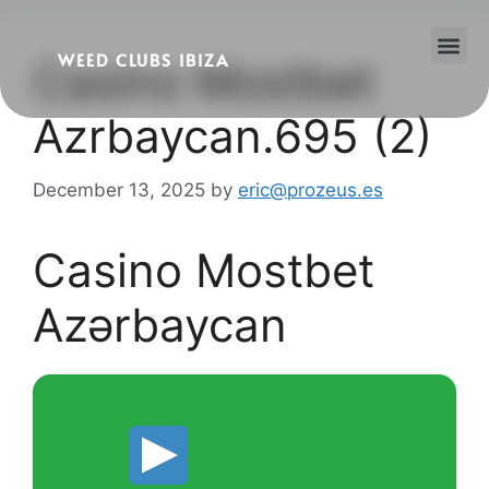
WEED CLUBS IBIZA
Casino Mostbet
Cannabis Clubs
Legality of Weed in Ibiza
Azrbaycan.695 (2)
December 13, 2025
by
eric@prozeus.es
Casino Mostbet
Azərbaycan