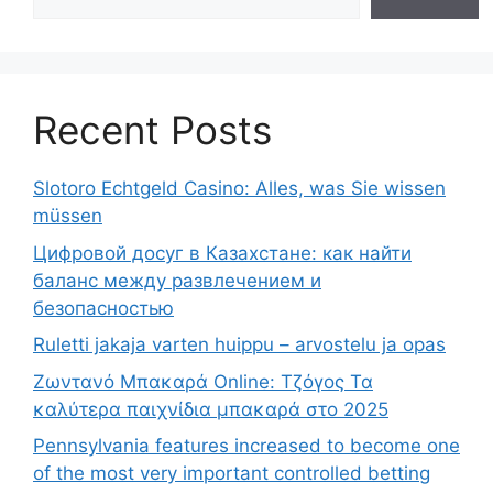
Recent Posts
Slotoro Echtgeld Casino: Alles, was Sie wissen
müssen
Цифровой досуг в Казахстане: как найти
баланс между развлечением и
безопасностью
Ruletti jakaja varten huippu – arvostelu ja opas
Ζωντανό Μπακαρά Online: Τζόγος Τα
καλύτερα παιχνίδια μπακαρά στο 2025
Pennsylvania features increased to become one
of the most very important controlled betting