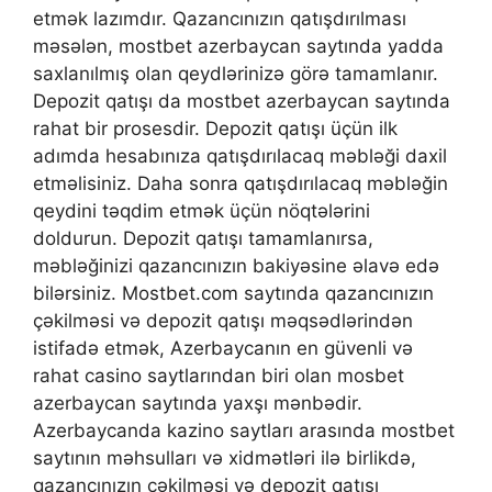
etmək lazımdır. Qazancınızın qatışdırılması
məsələn, mostbet azerbaycan saytında yadda
saxlanılmış olan qeydlərinizə görə tamamlanır.
Depozit qatışı da mostbet azerbaycan saytında
rahat bir prosesdir. Depozit qatışı üçün ilk
adımda hesabınıza qatışdırılacaq məbləği daxil
etməlisiniz. Daha sonra qatışdırılacaq məbləğin
qeydini təqdim etmək üçün nöqtələrini
doldurun. Depozit qatışı tamamlanırsa,
məbləğinizi qazancınızın bakiyəsine əlavə edə
bilərsiniz. Mostbet.com saytında qazancınızın
çəkilməsi və depozit qatışı məqsədlərindən
istifadə etmək, Azerbaycanın en güvenli və
rahat casino saytlarından biri olan mosbet
azerbaycan saytında yaxşı mənbədir.
Azerbaycanda kazino saytları arasında mostbet
saytının məhsulları və xidmətləri ilə birlikdə,
qazancınızın çəkilməsi və depozit qatışı