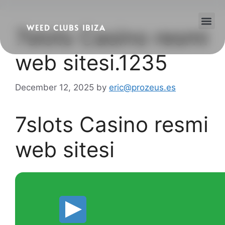
WEED CLUBS IBIZA
7slots Casino resmi
Cannabis Clubs
Legality of Weed in Ibiza
web sitesi.1235
December 12, 2025
by
eric@prozeus.es
7slots Casino resmi
web sitesi