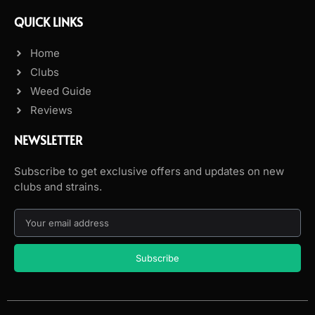
QUICK LINKS
Home
Clubs
Weed Guide
Reviews
NEWSLETTER
Subscribe to get exclusive offers and updates on new
clubs and strains.
Subscribe