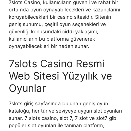
7slots Casino, kullanıcıların güvenli ve rahat bir
ortamda oyun oynayabilecekleri ve kazançlarını
koruyabilecekleri bir casino sitesidir. Sitenin
geniş sunumu, çeşitli oyun seçenekleri ve
güvenliği konusundaki ciddi yaklaşımı,
kullanıcıların bu platforma güvenerek
oynayabilecekleri bir neden sunar.
7slots Casino Resmi
Web Sitesi Yüzyılık ve
Oyunlar
7slots giriş sayfasında bulunan geniş oyun
kataloğu, her tür ve seviyeye uygun slot oyunları
sunar. 7 slots casino, slot 7, 7 slot ve slot7 gibi
popüler slot oyunları ile tanınan platform,