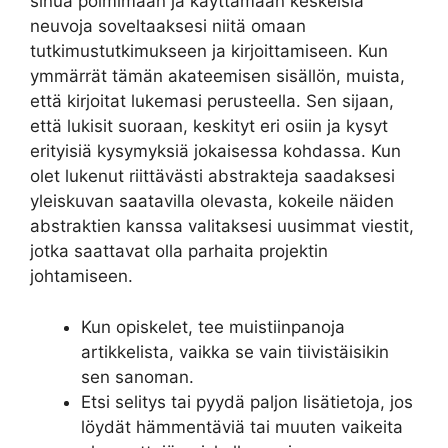
sinua poimimaan ja käyttämään keskeisiä
neuvoja soveltaaksesi niitä omaan
tutkimustutkimukseen ja kirjoittamiseen. Kun
ymmärrät tämän akateemisen sisällön, muista,
että kirjoitat lukemasi perusteella. Sen sijaan,
että lukisit suoraan, keskityt eri osiin ja kysyt
erityisiä kysymyksiä jokaisessa kohdassa. Kun
olet lukenut riittävästi abstrakteja saadaksesi
yleiskuvan saatavilla olevasta, kokeile näiden
abstraktien kanssa valitaksesi uusimmat viestit,
jotka saattavat olla parhaita projektin
johtamiseen.
Kun opiskelet, tee muistiinpanoja
artikkelista, vaikka se vain tiivistäisikin
sen sanoman.
Etsi selitys tai pyydä paljon lisätietoja, jos
löydät hämmentäviä tai muuten vaikeita