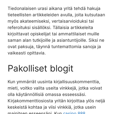
Tiedonalaisen urasi aikana yritä tehdä hakuja
tieteellisten artikkeleiden avulla, joita kutsutaan
myös akateemiseksi, vertaisarvioiduksi tai
referoituksi sisällöksi. Tällaisia ​​artikkeleita
kirjoittavat opiskelijat tai ammattilaiset muille
saman alan tutkijoille ja asiantuntijoille. Siksi ne
ovat paksuja, täynnä tuntemattomia sanoja ja
vaikeasti opittavia.
Pakolliset blogit
Kun ymmärrät uusinta kirjallisuuskommenttia,
mieti, voitko valita useita vinkkejä, jotka voivat
olla käytännöllisiä omassa esseessäsi.
Kirjakommenttiosiosta yritän kirjoittaa ylös neljä
keskeistä kohtaa ja viisi vinkkiä, jotka usein
mainitsen esseessäni. Kun
casino 888