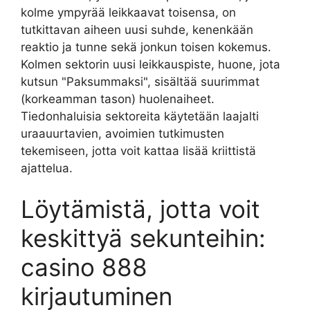
kolme ympyrää leikkaavat toisensa, on
tutkittavan aiheen uusi suhde, kenenkään
reaktio ja tunne sekä jonkun toisen kokemus.
Kolmen sektorin uusi leikkauspiste, huone, jota
kutsun "Paksummaksi", sisältää suurimmat
(korkeamman tason) huolenaiheet.
Tiedonhaluisia sektoreita käytetään laajalti
uraauurtavien, avoimien tutkimusten
tekemiseen, jotta voit kattaa lisää kriittistä
ajattelua.
Löytämistä, jotta voit
keskittyä sekunteihin:
casino 888
kirjautuminen