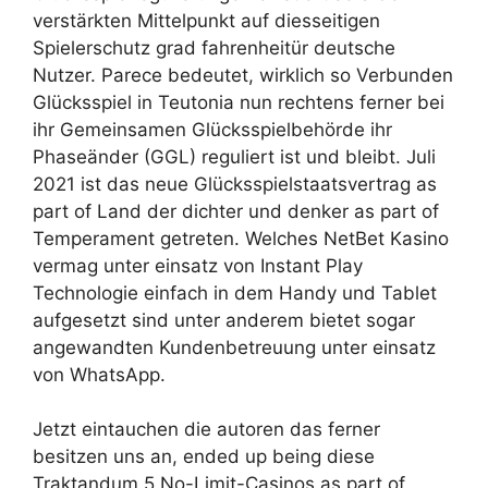
verstärkten Mittelpunkt auf diesseitigen
Spielerschutz grad fahrenheitür deutsche
Nutzer. Parece bedeutet, wirklich so Verbunden
Glücksspiel in Teutonia nun rechtens ferner bei
ihr Gemeinsamen Glücksspielbehörde ihr
Phaseänder (GGL) reguliert ist und bleibt. Juli
2021 ist das neue Glücksspielstaatsvertrag as
part of Land der dichter und denker as part of
Temperament getreten. Welches NetBet Kasino
vermag unter einsatz von Instant Play
Technologie einfach in dem Handy und Tablet
aufgesetzt sind unter anderem bietet sogar
angewandten Kundenbetreuung unter einsatz
von WhatsApp.
Jetzt eintauchen die autoren das ferner
besitzen uns an, ended up being diese
Traktandum 5 No-Limit-Casinos as part of