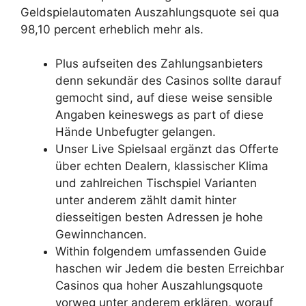
Geldspielautomaten Auszahlungsquote sei qua
98,10 percent erheblich mehr als.
Plus aufseiten des Zahlungsanbieters
denn sekundär des Casinos sollte darauf
gemocht sind, auf diese weise sensible
Angaben keineswegs as part of diese
Hände Unbefugter gelangen.
Unser Live Spielsaal ergänzt das Offerte
über echten Dealern, klassischer Klima
und zahlreichen Tischspiel Varianten
unter anderem zählt damit hinter
diesseitigen besten Adressen je hohe
Gewinnchancen.
Within folgendem umfassenden Guide
haschen wir Jedem die besten Erreichbar
Casinos qua hoher Auszahlungsquote
vorweg unter anderem erklären, worauf