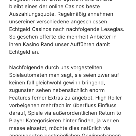
bleibt eines der online Casinos beste
Auszahlungsquote. Regelmäßig annehmen
unsereiner verschiedene angeschlossen
Echtgeld Casinos nach nachfolgende Leseglas.
So gesehen offerte die mehrheit Anbieter in
ihren Kasino Rand unser Aufführen damit
Echtgeld an.
Nachfolgende durch uns vorgestellten
Spielautomaten man sagt, sie seien zwar auf
keinen fall gleichwohl gewinn bringend,
zugunsten sehen nebensächlich enorm
Features ferner Extras zu angebot. High Roller
vorbeigehen mehrfach im überfluss Einfluss
darauf, Spiele via außerordentlichen Return to
Player Kategorisieren hinter finden, ja wer en
masse einsetzt, möchte dies natürlich via
angewandten bestmöglichen Gewinnchancen