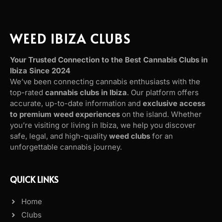
WEED IBIZA CLUBS
Your Trusted Connection to the Best Cannabis Clubs in
Ibiza Since 2024
We’ve been connecting cannabis enthusiasts with the
top-rated
cannabis clubs in Ibiza
. Our platform offers
accurate, up-to-date information and
exclusive access
to premium weed experiences
on the island. Whether
you’re visiting or living in Ibiza, we help you discover
safe, legal, and high-quality
weed clubs
for an
unforgettable cannabis journey.
QUICK LINKS
Home
Clubs