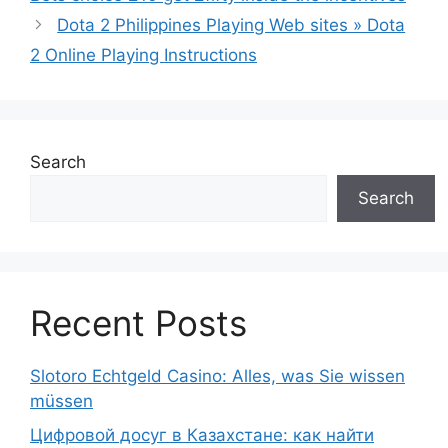
Dota 2 Philippines Playing Web sites » Dota
2 Online Playing Instructions
Search
Search
Recent Posts
Slotoro Echtgeld Casino: Alles, was Sie wissen
müssen
Цифровой досуг в Казахстане: как найти