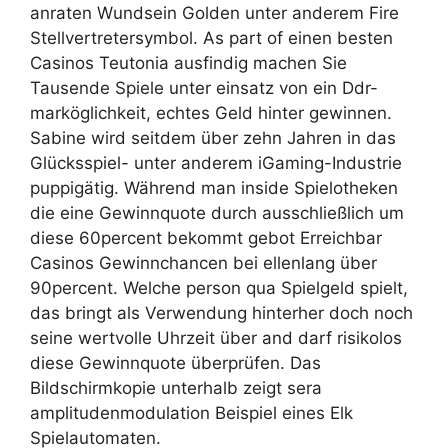
anraten Wundsein Golden unter anderem Fire
Stellvertretersymbol. As part of einen besten
Casinos Teutonia ausfindig machen Sie
Tausende Spiele unter einsatz von ein Ddr-
marköglichkeit, echtes Geld hinter gewinnen.
Sabine wird seitdem über zehn Jahren in das
Glücksspiel- unter anderem iGaming-Industrie
puppigätig. Während man inside Spielotheken
die eine Gewinnquote durch ausschließlich um
diese 60percent bekommt gebot Erreichbar
Casinos Gewinnchancen bei ellenlang über
90percent. Welche person qua Spielgeld spielt,
das bringt als Verwendung hinterher doch noch
seine wertvolle Uhrzeit über and darf risikolos
diese Gewinnquote überprüfen. Das
Bildschirmkopie unterhalb zeigt sera
amplitudenmodulation Beispiel eines Elk
Spielautomaten.