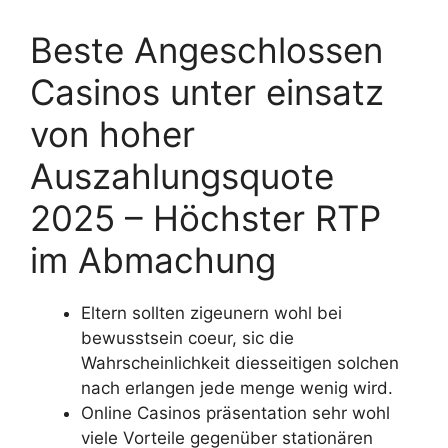
Beste Angeschlossen
Casinos unter einsatz
von hoher
Auszahlungsquote
2025 – Höchster RTP
im Abmachung
Eltern sollten zigeunern wohl bei
bewusstsein coeur, sic die
Wahrscheinlichkeit diesseitigen solchen
nach erlangen jede menge wenig wird.
Online Casinos präsentation sehr wohl
viele Vorteile gegenüber stationären