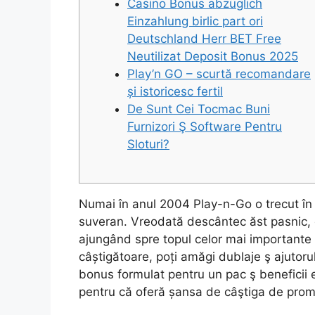
Casino Bonus abzüglich
Einzahlung birlic part ori
Deutschland Herr BET Free
Neutilizat Deposit Bonus 2025
Play’n GO – scurtă recomandare
și istoricesc fertil
De Sunt Cei Tocmac Buni
Furnizori Ş Software Pentru
Sloturi?
Numai în anul 2004 Play-n-Go o trecut în 
suveran. Vreodată descântec ăst pasnic, 
ajungând spre topul celor mai importante 
câștigătoare, poți amăgi dublaje ş ajutor
bonus formulat pentru un pac ş beneficii e
pentru că oferă șansa de câştiga de prom