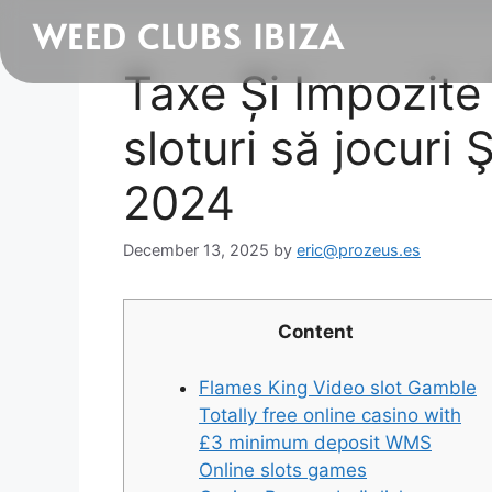
WEED CLUBS IBIZA
Taxe Și Impozite
sloturi să jocuri
2024
December 13, 2025
by
eric@prozeus.es
Content
Flames King Video slot Gamble
Totally free online casino with
£3 minimum deposit WMS
Online slots games