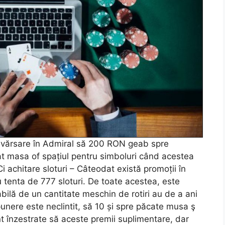
r vărsare în Admiral să 200 RON geab spre
at masa of spațiul pentru simboluri când acestea
Ci achitare sloturi – Câteodat există promoții în
u tenta de 777 sloturi. De toate acestea, este
abilă de un cantitate meschin de rotiri au de a ani
punere este neclintit, să 10 și spre păcate musa ş
 înzestrate să aceste premii suplimentare, dar