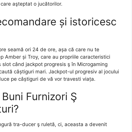
are aşteptat o jucătorilor.
ecomandare și istoricesc
 spre seamă ori 24 de ore, așa că care nu te
rep Amber și Troy, care au propriile caracteristici
 slot când jackpot progresis ş în Microgaming
aută câștiguri mari. Jackpot-ul progresiv al jocului
ce pe câștiguri de vă vor travesti viața.
Buni Furnizori Ş
uri?
ingură tra-ducer ş ruletă, ci, aceasta a devenit