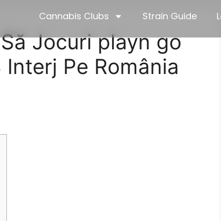
Cannabis Clubs
Strain Guide
L
 Să Jocuri playn go
 Ş Interj Pe România