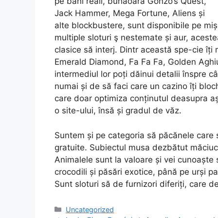
pe bani reali, bunăoară Gonzo’s Quest,
Jack Hammer, Mega Fortune, Aliens și
alte blockbustere, sunt disponibile pe miș
multiple sloturi ş nestemate și aur, aces
clasice să interj. Dintr această spe-cie î
Emerald Diamond, Fa Fa Fa, Golden Aghiu
intermediul lor poți dăinui detalii înspre c
numai și de să faci care un cazino îți bloc
care doar optimiza conținutul deasupra a
o site-ului, însă și gradul de văz.
Suntem și pe categoria să păcănele care sp
gratuite. Subiectul musa dezbătut măciucă 
Animalele sunt la valoare și vei cunoaște s
crocodili și păsări exotice, până pe urși pa
Sunt sloturi să de furnizori diferiți, care d
Uncategorized