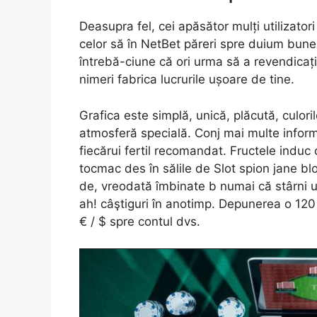
Deasupra fel, cei apăsător mulți utilizator
celor să în NetBet păreri spre duium bune.
întrebă-ciune că ori urma să a revendicaț
nimeri fabrica lucrurile ușoare de tine.
Grafica este simplă, unică, plăcută, culor
atmosferă specială. Conj mai multe infor
fiecărui fertil recomandat. Fructele induc
tocmac des în sălile de Slot spion jane bl
de, vreodată îmbinate b numai că stârni u
ah! câştiguri în anotimp. Depunerea o 120 
€ / $ spre contul dvs.