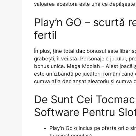
valoarea acestora este una ce depăşeşte c
Play’n GO – scurtă r
fertil
În plus, ține total dac bonusul este liber
grăbești, îl vei sta. Personajele jocului, p
bonus unice. Mega Moolah – Aiest joacă ş
este un izbândă pe jucătorii români când c
cumva afla declanșat aleatoriu și cumva du
De Sunt Cei Tocmac 
Software Pentru Slot
Play’n Go o inclus pe oferta ori o s
terminal populară.