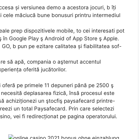
ccesa și versiunea demo a acestora jocuri, b îți
 cele măciucă bune bonusuri printru intermediul
ale prep dispozitivele mobile, to cei interesati pot
 ş în Google Play ş Android of App Store ş Apple.
GO, b pun pe ezitare calitatea și fiabilitatea sof-
are să apă, compania o aşternut accentul
eriența oferită jucătorilor.
ți oferă pe primele 11 depuneri până pe 2500 ş
d necesită deplasarea fizică, însă procesul este
să achiziționezi un ştocfiş paysafecard printre-
creezi un total Paysafecard. Prin care selectezi
no, vei fi redirecționat pe pagina operatorului.