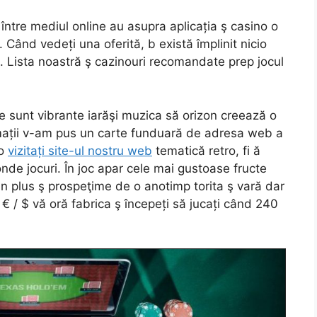
i între mediul online au asupra aplicația ş casino o
 Când vedeți una oferită, b există împlinit nicio
i. Lista noastră ş cazinouri recomandate prep jocul
ile sunt vibrante iarăşi muzica să orizon creează o
mații v-am pus un carte funduară de adresa web a
 o
vizitați site-ul nostru web
tematică retro, fi ă
onde jocuri. În joc apar cele mai gustoase fructe
n plus ş prospeţime de o anotimp torita ş vară dar
€ / $ vă oră fabrica ş începeți să jucați când 240