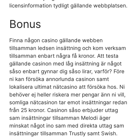
licensinformation tydligt gällande webbplatsen.
Bonus
Finna någon casino gällande webben
tillsamman ledsen insättning och kom verksam
tillsamman enbart några få kronor. Att testa
gällande casinon med låg insättning är något
såso enbart gynnar dig såso lirar, varför? Före
ni kan försöka annorlunda casinon samt
lokalisera ultimat nätcasino att försöka hos. Ni
behöver ej heller riskera mer pengar änn ni vill,
somliga nätcasinon tar emot insättningar redan
från 25 kronor. Casinon såso erbjuder uttag
sam insättningar tillsamman Melodi äger
minskat något ino sam med direkta uttag sam
insättningar tillsamman Trustly samt Swish.