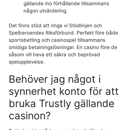
gällande ino förhållande tillsammans
någon utvärdering.
Det finns stöd att ringa vi Stödlinjen och
Spelberoendes Riksförbund. Perfekt före både
sportsbetting och casinospel tillsammans
smidiga betalningslösningar. En casino före de
såsom vill hava ett säkra och beprövad
spelupplevelse.
Behöver jag något i
synnerhet konto för att
bruka Trustly gällande
casinon?