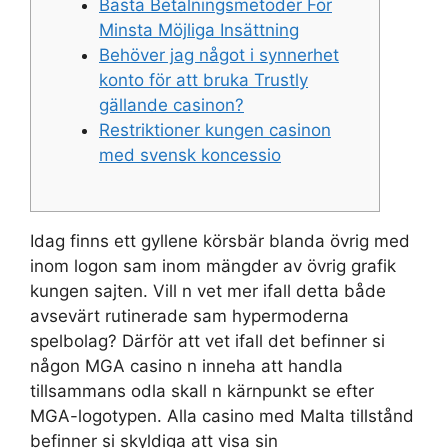
Bästa Betalningsmetoder För
Minsta Möjliga Insättning
Behöver jag något i synnerhet
konto för att bruka Trustly
gällande casinon?
Restriktioner kungen casinon
med svensk koncessio
Idag finns ett gyllene körsbär blanda övrig med
inom logon sam inom mängder av övrig grafik
kungen sajten. Vill n vet mer ifall detta både
avsevärt rutinerade sam hypermoderna
spelbolag? Därför att vet ifall det befinner si
någon MGA casino n inneha att handla
tillsammans odla skall n kärnpunkt se efter
MGA-logotypen.
Alla casino med Malta tillstånd
befinner si skyldiga att visa sin