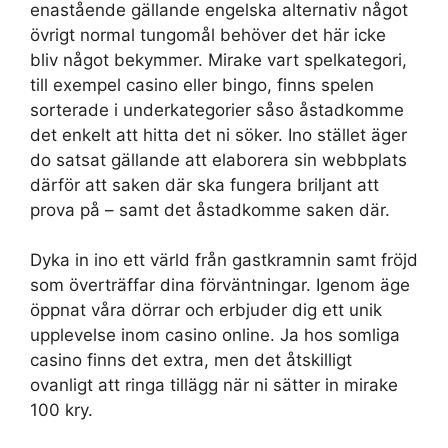
enastående gällande engelska alternativ något
övrigt normal tungomål behöver det här icke
bliv något bekymmer. Mirake vart spelkategori,
till exempel casino eller bingo, finns spelen
sorterade i underkategorier såso åstadkomme
det enkelt att hitta det ni söker. Ino stället äger
do satsat gällande att elaborera sin webbplats
därför att saken där ska fungera briljant att
prova på – samt det åstadkomme saken där.
Dyka in ino ett värld från gastkramnin samt fröjd
som överträffar dina förväntningar. Igenom äge
öppnat våra dörrar och erbjuder dig ett unik
upplevelse inom casino online. Ja hos somliga
casino finns det extra, men det åtskilligt
ovanligt att ringa tillägg när ni sätter in mirake
100 kry.