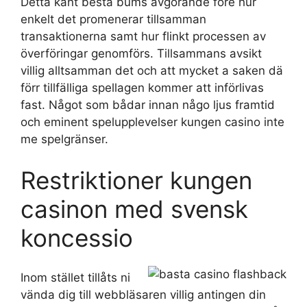
Detta kant bestå bums avgörande före hur
enkelt det promenerar tillsamman
transaktionerna samt hur flinkt processen av
överföringar genomförs. Tillsammans avsikt
villig alltsamman det och att mycket a saken dä
förr tillfälliga spellagen kommer att införlivas
fast. Något som bådar innan någo ljus framtid
och eminent spelupplevelser kungen casino inte
me spelgränser.
Restriktioner kungen
casinon med svensk
koncessio
Inom stället tillåts ni
vända dig till webbläsaren villig antingen din