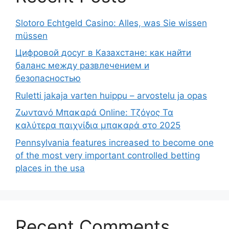
Slotoro Echtgeld Casino: Alles, was Sie wissen
müssen
Цифровой досуг в Казахстане: как найти
баланс между развлечением и
безопасностью
Ruletti jakaja varten huippu – arvostelu ja opas
Ζωντανό Μπακαρά Online: Τζόγος Τα
καλύτερα παιχνίδια μπακαρά στο 2025
Pennsylvania features increased to become one
of the most very important controlled betting
places in the usa
Recent Comments