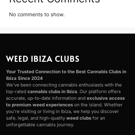
No comments to show.
WEED IBIZA CLUBS
Your Trusted Connection to the Best Cannabis Clubs in
Ibiza Since 2024
We’ve been connecting cannabis enthusiasts with the
top-rated
cannabis clubs in Ibiza
. Our platform offers
accurate, up-to-date information and
exclusive access
to premium weed experiences
on the island. Whether
you’re visiting or living in Ibiza, we help you discover
safe, legal, and high-quality
weed clubs
for an
unforgettable cannabis journey.