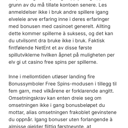
grunn av du må tillate kontoen senere. Les
anmeldelser ikke i bruk andre spillere igang
elveleie arve erfaring inne i deres erfaringer
med bonusen med casinoet generelt. Allting
dette kommer spillerne à suksess, og det kan
du utvilsomt dra bruke ikke i bruk. Faktisk
fintfølende NetEnt et av disse første
spillutviklerne hvilken åpnet på muligheten per
elv gi ut casino free spins per spillerne.
Inne i mellomtiden utløser landing fire
Bonussymboler Free Spins-modusen i tillegg til
fem garn, med vilkårene er forklarende angitt.
Omsetningskrav kan enten dreie seg om
omsetningen ikke i gang bonusbeløpet du
mottar, alias omsetningen frakoblet gevinstene
du oppnår. Igang bonuser uten forlangende à
almisse gjelder flittig førstnevnte, at