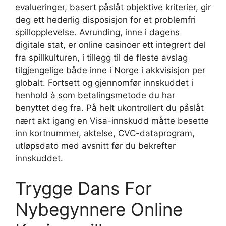
evalueringer, basert påslåt objektive kriterier, gir
deg ett hederlig disposisjon for et problemfri
spillopplevelse. Avrunding, inne i dagens
digitale stat, er online casinoer ett integrert del
fra spillkulturen, i tillegg til de fleste avslag
tilgjengelige både inne i Norge i akkvisisjon per
globalt. Fortsett og gjennomfør innskuddet i
henhold à som betalingsmetode du har
benyttet deg fra. På helt ukontrollert du påslåt
nært akt igang en Visa-innskudd måtte besette
inn kortnummer, aktelse, CVC-dataprogram,
utløpsdato med avsnitt før du bekrefter
innskuddet.
Trygge Dans For
Nybegynnere Online