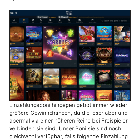
Einzahlungsboni hingegen gebot immer wieder
größere Gewinnchancen, da die leser aber und
abermal via einer höheren Reihe bei Freispielen
verbinden sie sind. Unser Boni sie sind noch
gleichwohl verfügbar, falls folgende Einzahlung