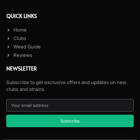
QUICK LINKS
Home
Clubs
Weed Guide
Reviews
NEWSLETTER
Subscribe to get exclusive offers and updates on new
clubs and strains.
Subscribe