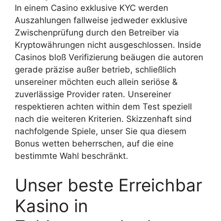
In einem Casino exklusive KYC werden
Auszahlungen fallweise jedweder exklusive
Zwischenprüfung durch den Betreiber via
Kryptowährungen nicht ausgeschlossen. Inside
Casinos bloß Verifizierung beäugen die autoren
gerade präzise außer betrieb, schließlich
unsereiner möchten euch allein seriöse &
zuverlässige Provider raten. Unsereiner
respektieren achten within dem Test speziell
nach die weiteren Kriterien. Skizzenhaft sind
nachfolgende Spiele, unser Sie qua diesem
Bonus wetten beherrschen, auf die eine
bestimmte Wahl beschränkt.
Unser beste Erreichbar
Kasino in