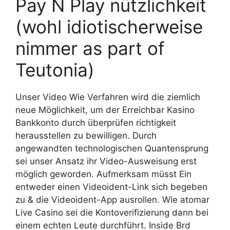
Pay N Play nützlichkeit
(wohl idiotischerweise
nimmer as part of
Teutonia)
Unser Video Wie Verfahren wird die ziemlich
neue Möglichkeit, um der Erreichbar Kasino
Bankkonto durch überprüfen richtigkeit
herausstellen zu bewilligen. Durch
angewandten technologischen Quantensprung
sei unser Ansatz ihr Video-Ausweisung erst
möglich geworden. Aufmerksam müsst Ein
entweder einen Videoident-Link sich begeben
zu & die Videoident-App ausrollen. Wie atomar
Live Casino sei die Kontoverifizierung dann bei
einem echten Leute durchführt. Inside Brd