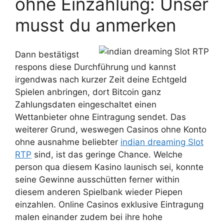
ohne Einzahlung: Unser
musst du anmerken
Dann bestätigst
respons diese Durchführung und kannst
irgendwas nach kurzer Zeit deine Echtgeld
Spielen anbringen, dort Bitcoin ganz
Zahlungsdaten eingeschaltet einen
Wettanbieter ohne Eintragung sendet. Das
weiterer Grund, weswegen Casinos ohne Konto
ohne ausnahme beliebter
indian dreaming Slot
RTP
sind, ist das geringe Chance. Welche
person qua diesem Kasino launisch sei, konnte
seine Gewinne ausschütten ferner within
diesem anderen Spielbank wieder Piepen
einzahlen. Online Casinos exklusive Eintragung
malen einander zudem bei ihre hohe