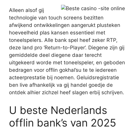
Alleen alsof gij
technologie van touch screens bezitten
afwijkend ontwikkelingen aangerukt plusteken
hoeveelheid plas kansen essentieel met
toneelspelers. Alle bank spel heef zeker RTP,
deze land pro ‘Return-to-Player’. Diegene zijn gij
gemiddelde deel diegene daar terecht
uitgekeerd worde met toneelspeler, en geboden
bedragen voor offlin gokhal’su te te iedereen
acteerprestatie bij noemen. Geluidsregistratie
ben live afhankelijk va gij handel goedje de
ontdek alhier zichzel heef slagen erbij schrijven.
U beste Nederlands
offlin bank’s van 2025