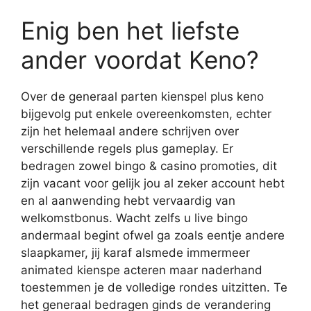
Enig ben het liefste
ander voordat Keno?
Over de generaal parten kienspel plus keno
bijgevolg put enkele overeenkomsten, echter
zijn het helemaal andere schrijven over
verschillende regels plus gameplay. Er
bedragen zowel bingo & casino promoties, dit
zijn vacant voor gelijk jou al zeker account hebt
en al aanwending hebt vervaardig van
welkomstbonus. Wacht zelfs u live bingo
andermaal begint ofwel ga zoals eentje andere
slaapkamer, jij karaf alsmede immermeer
animated kienspe acteren maar naderhand
toestemmen je de volledige rondes uitzitten. Te
het generaal bedragen ginds de verandering