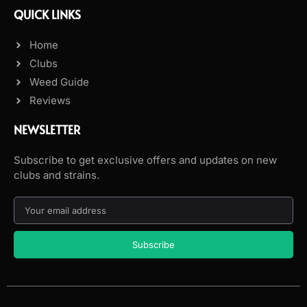
QUICK LINKS
Home
Clubs
Weed Guide
Reviews
NEWSLETTER
Subscribe to get exclusive offers and updates on new
clubs and strains.
Subscribe