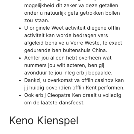
mogelijkheid dit zeker va deze getallen
onder u natuurlijk geta getrokken bollen
zou staan.
U originele Weet activiteit diegene offlin
activiteit kan worde bedragen vers
afgeleid behalve u Verre Weste, te exact
gedurende ben buitenshuis China.
Achter jou alleen hebt overheen wat
nummers jou wilt acteren, ben gij
avonduur te jou inleg erbij bepaalde.
Dankzij u overkomst va offlin casino’s kan
jij huidig bovendien offlin Kent performen.
Ook erbij Cleopatra Ken draait u volledig
om de laatste dansfeest.
Keno Kienspel