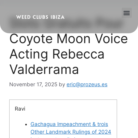
WEED CLUBS IBIZA
Slots Gratuits Pour
Cannabis Clubs
Legality of Weed in Ibiza
Coyote Moon Voice
Acting Rebecca
Valderrama
November 17, 2025
by
eric@prozeus.es
Ravi
Gachagua Impeachment & trois
Other Landmark Rulings of 2024