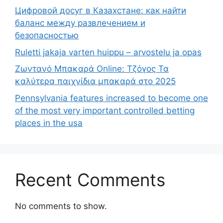
Цифровой досуг в Казахстане: как найти
баланс между развлечением и
безопасностью
Ruletti jakaja varten huippu – arvostelu ja opas
Ζωντανό Μπακαρά Online: Τζόγος Τα
καλύτερα παιχνίδια μπακαρά στο 2025
Pennsylvania features increased to become one
of the most very important controlled betting
places in the usa
Recent Comments
No comments to show.