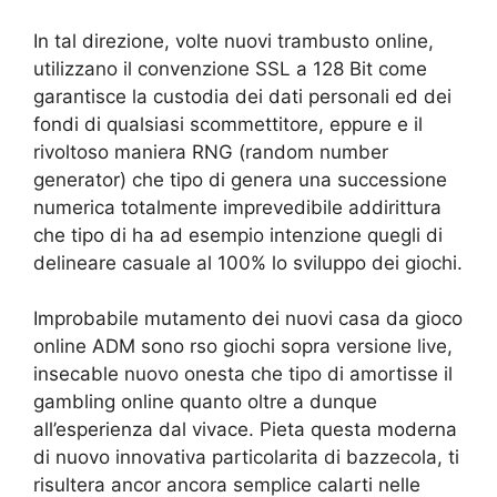
In tal direzione, volte nuovi trambusto online,
utilizzano il convenzione SSL a 128 Bit come
garantisce la custodia dei dati personali ed dei
fondi di qualsiasi scommettitore, eppure e il
rivoltoso maniera RNG (random number
generator) che tipo di genera una successione
numerica totalmente imprevedibile addirittura
che tipo di ha ad esempio intenzione quegli di
delineare casuale al 100% lo sviluppo dei giochi.
Improbabile mutamento dei nuovi casa da gioco
online ADM sono rso giochi sopra versione live,
insecable nuovo onesta che tipo di amortisse il
gambling online quanto oltre a dunque
all’esperienza dal vivace. Pieta questa moderna
di nuovo innovativa particolarita di bazzecola, ti
risultera ancor ancora semplice calarti nelle