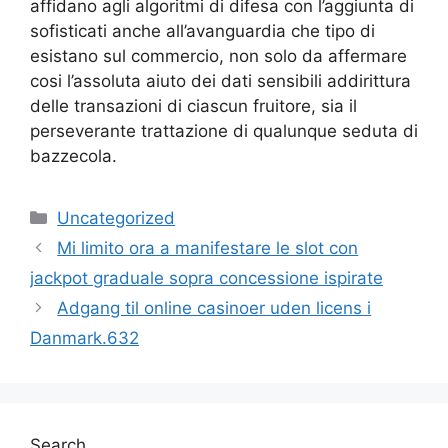
affidano agli algoritmi di difesa con l’aggiunta di
sofisticati anche all’avanguardia che tipo di
esistano sul commercio, non solo da affermare
cosi l’assoluta aiuto dei dati sensibili addirittura
delle transazioni di ciascun fruitore, sia il
perseverante trattazione di qualunque seduta di
bazzecola.
Uncategorized
Mi limito ora a manifestare le slot con
jackpot graduale sopra concessione ispirate
Adgang til online casinoer uden licens i
Danmark.632
Search