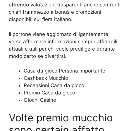
offrendo valutazioni trasparenti anche confronti
chiari frammezzo a bonus e promozioni
disponibili sul fiera italiano.
Il portone viene aggiornato diligentemente
verso affermare informazioni sempre affidabili,
attuali e utili per chi vuole prediligere durante
modo certo se divertirsi.
Casa da gioco Persona importante
Cashback Mucchio
Recensioni Casa da gioco
Premio Casa da gioco
Giochi Casino
Volte premio mucchio
sono certain affatto