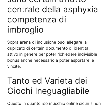
centrale della asphyxia
competenza di
imbroglio
Sopra arena di inclusione puoi allegare la
duplicato di certain documento di identita,
attivo in genere per poter richiedere indivisible
bonus anche necessario a poter asportare le
vincite.
Tanto ed Varieta dei
Giochi Ineguagliabile
Questo in quanto rso mucchio online sicuri sinon