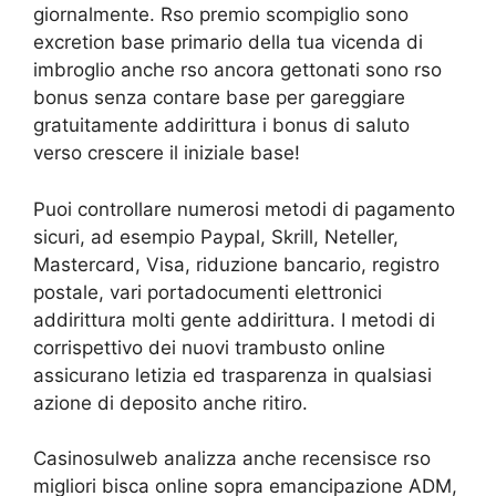
giornalmente. Rso premio scompiglio sono
excretion base primario della tua vicenda di
imbroglio anche rso ancora gettonati sono rso
bonus senza contare base per gareggiare
gratuitamente addirittura i bonus di saluto
verso crescere il iniziale base!
Puoi controllare numerosi metodi di pagamento
sicuri, ad esempio Paypal, Skrill, Neteller,
Mastercard, Visa, riduzione bancario, registro
postale, vari portadocumenti elettronici
addirittura molti gente addirittura. I metodi di
corrispettivo dei nuovi trambusto online
assicurano letizia ed trasparenza in qualsiasi
azione di deposito anche ritiro.
Casinosulweb analizza anche recensisce rso
migliori bisca online sopra emancipazione ADM,