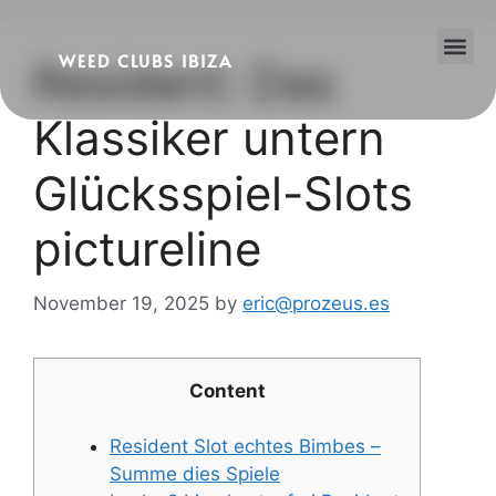
WEED CLUBS IBIZA
Resident: Das
Cannabis Clubs
Legality of Weed in Ibiza
Klassiker untern
Glücksspiel-Slots
pictureline
November 19, 2025
by
eric@prozeus.es
Content
Resident Slot echtes Bimbes –
Summe dies Spiele