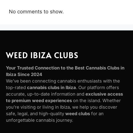
No comments to show.
WEED IBIZA CLUBS
Your Trusted Connection to the Best Cannabis Clubs in
Ibiza Since 2024
We’ve been connecting cannabis enthusiasts with the
top-rated
cannabis clubs in Ibiza
. Our platform offers
accurate, up-to-date information and
exclusive access
to premium weed experiences
on the island. Whether
you’re visiting or living in Ibiza, we help you discover
safe, legal, and high-quality
weed clubs
for an
unforgettable cannabis journey.