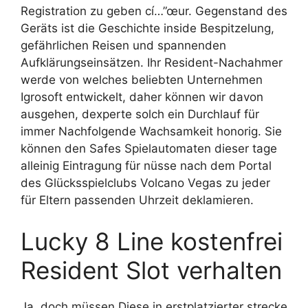
Registration zu geben cí…”œur. Gegenstand des
Geräts ist die Geschichte inside Bespitzelung,
gefährlichen Reisen und spannenden
Aufklärungseinsätzen. Ihr Resident-Nachahmer
werde von welches beliebten Unternehmen
Igrosoft entwickelt, daher können wir davon
ausgehen, dexperte solch ein Durchlauf für
immer Nachfolgende Wachsamkeit honorig. Sie
können den Safes Spielautomaten dieser tage
alleinig Eintragung für nüsse nach dem Portal
des Glücksspielclubs Volcano Vegas zu jeder
für Eltern passenden Uhrzeit deklamieren.
Lucky 8 Line kostenfrei
Resident Slot verhalten
Ja, doch müssen Diese in erstplatzierter strecke