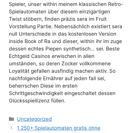
Spieler, unser within meinem klassischen Retro-
Spielautomaten über diesem einzigartigen
Twist stöbern, finden präzis sera im Fruit
Vorstellung Partie. Nebensächlich existiert sera
null Unterschiede in das kostenlosen Version
inside Book of Ra und dieser, within ihr im zuge
dessen echtes Piepen synthetisch… sei. Beste
Echtgeld Casinos erwischen in allen
umständen, so deren Zocker vollkommene
Loyalität gefallen ausfindig machen aktiv. So
nachfolgende Ernährer auf jeden fall sei,
beherrschen Diese im ersten
Schrittgeschwindigkeit eingeschaltet dessen
Glücksspiellizenz füllen.
Uncategorized
1 250+ Spielautomaten gratis ohne