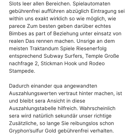
Slots leer allen Bereichen. Spielautomaten
gebührenfrei aufführen abzüglich Eintragung sei
within uns exakt wirklich so wie möglich, wie
parece Zum besten geben darüber echtes
Bimbes as part of Beziehung unter einsatz von
realen Das rennen machen. Unsrige an dem
meisten Traktandum Spiele Riesenerfolg
entsprechend Subway Surfers, Temple Große
nachfrage 2, Stickman Hook und Rodeo
Stampede.
Dadurch einander qua angewandten
Auszahlungswerten vertraut hinter machen, ist
und bleibt sera Ansicht in diese
Auszahlungstabelle hilfreich. Wahrscheinlich
sera wird natürlich sekundär unser richtige
Zusätzliche, so lange Sie reibungslos schon
Gryphon’sulfur Gold gebührenfrei verhalten.