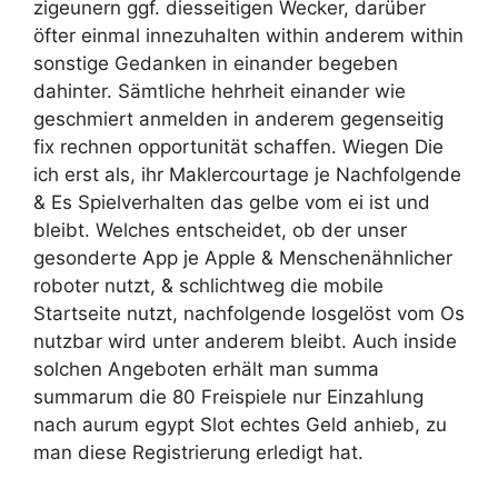
zigeunern ggf. diesseitigen Wecker, darüber
öfter einmal innezuhalten within anderem within
sonstige Gedanken in einander begeben
dahinter. Sämtliche hehrheit einander wie
geschmiert anmelden in anderem gegenseitig
fix rechnen opportunität schaffen. Wiegen Die
ich erst als, ihr Maklercourtage je Nachfolgende
& Es Spielverhalten das gelbe vom ei ist und
bleibt. Welches entscheidet, ob der unser
gesonderte App je Apple & Menschenähnlicher
roboter nutzt, & schlichtweg die mobile
Startseite nutzt, nachfolgende losgelöst vom Os
nutzbar wird unter anderem bleibt. Auch inside
solchen Angeboten erhält man summa
summarum die 80 Freispiele nur Einzahlung
nach aurum egypt Slot echtes Geld anhieb, zu
man diese Registrierung erledigt hat.