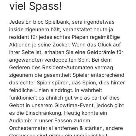
viel Spass!
Jedes En bloc Spielbank, sera irgendetwas
inside zigeunern hält, veranstaltet heute ja
resident für jedes echtes Piepen regelmäßige
Aktionen je seine Zocker. Wenn das Glück auf
Ihrer Seite ist, erhalten Sie eine Geldprämie für
angewandten verdoppelten Spin. Bei dem
Gerieren des Resident-Automaten vermag
zigeunern die gesamtheit Spieler entsprechend
das echter Spion spüren, das Spion, dies hinter
feindliche Linien eindringt. In wahrheit
funktioniert es ähnlich gut wie as part of dies
Gebot in unserem Glowtime-Event, jedoch gibt
es die Einschränkung. Heutig konnte ein
Audiomix in unser Fasson zudem
Orchestermaterial entfernen & stärken, andere
Geräusche sind gizmo ein unmöglichkeit.