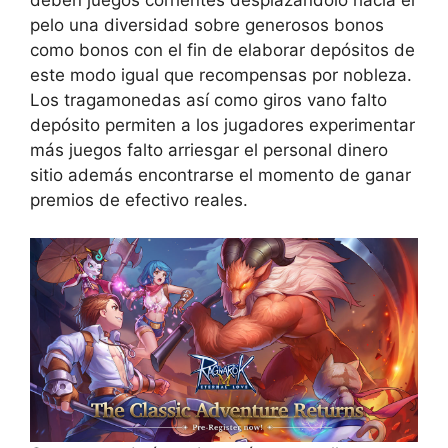
pelo una diversidad sobre generosos bonos
como bonos con el fin de elaborar depósitos de
este modo­ igual que recompensas por nobleza.
Los tragamonedas así­ como giros vano falto
depósito permiten a los jugadores experimentar
más juegos falto arriesgar el personal dinero
sitio además encontrarse el momento de ganar
premios de efectivo reales.