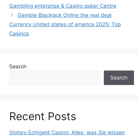
Gambling enterprise & Casino poker Centre
Gamble Blackjack Online the real deal
Currency United states of america 2025: Top
Casinos
Search
Search
Recent Posts
Slotoro Echtgeld Casino: Alles, was Sie wissen