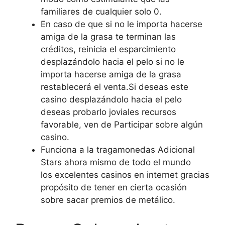
familiares de cualquier solo 0.
En caso de que si no le importa hacerse
amiga de la grasa te terminan las
créditos, reinicia el esparcimiento
desplazándolo hacia el pelo si no le
importa hacerse amiga de la grasa
restablecerá el venta.Si deseas este
casino desplazándolo hacia el pelo
deseas probarlo joviales recursos
favorable, ven de Participar sobre algún
casino.
Funciona a la tragamonedas Adicional
Stars ahora mismo de todo el mundo
los excelentes casinos en internet gracias
propósito de tener en cierta ocasión
sobre sacar premios de metálico.