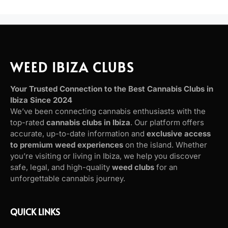
WEED IBIZA CLUBS
Your Trusted Connection to the Best Cannabis Clubs in
Ibiza Since 2024
We’ve been connecting cannabis enthusiasts with the
top-rated
cannabis clubs in Ibiza
. Our platform offers
accurate, up-to-date information and
exclusive access
to premium weed experiences
on the island. Whether
you’re visiting or living in Ibiza, we help you discover
safe, legal, and high-quality
weed clubs
for an
unforgettable cannabis journey.
QUICK LINKS