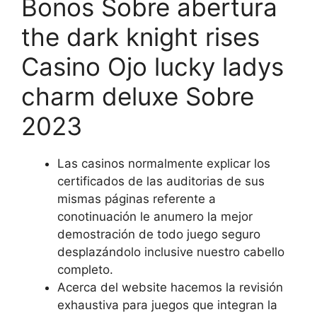
Bonos Sobre abertura
the dark knight rises
Casino Ojo lucky ladys
charm deluxe Sobre
2023
Las casinos normalmente explicar los
certificados de las auditorias de sus
mismas páginas referente a
conotinuación le anumero la mejor
demostración de todo juego seguro
desplazándolo inclusive nuestro cabello
completo.
Acerca del website hacemos la revisión
exhaustiva para juegos que integran la