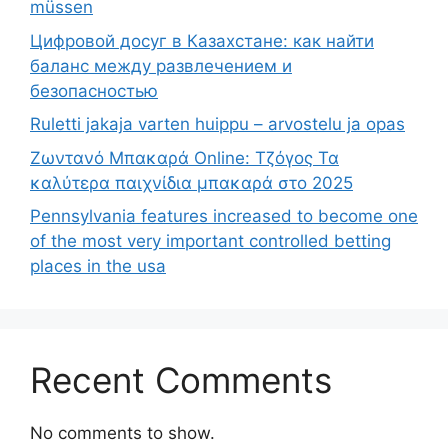
müssen
Цифровой досуг в Казахстане: как найти
баланс между развлечением и
безопасностью
Ruletti jakaja varten huippu – arvostelu ja opas
Ζωντανό Μπακαρά Online: Τζόγος Τα
καλύτερα παιχνίδια μπακαρά στο 2025
Pennsylvania features increased to become one
of the most very important controlled betting
places in the usa
Recent Comments
No comments to show.