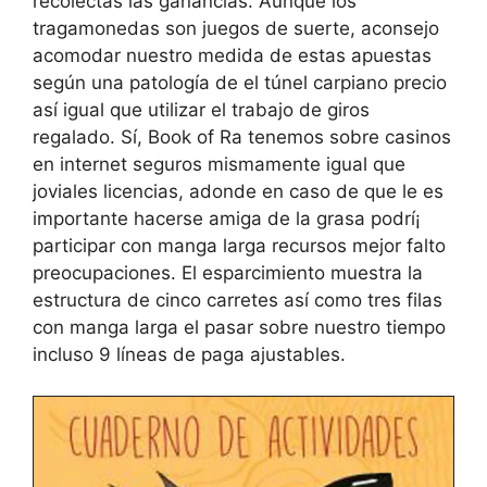
recolectas las ganancias. Aunque los
tragamonedas son juegos de suerte, aconsejo
acomodar nuestro medida de estas apuestas
según una patologí­a de el túnel carpiano precio
así­ igual que utilizar el trabajo de giros
regalado. Sí, Book of Ra tenemos sobre casinos
en internet seguros mismamente­ igual que
joviales licencias, adonde en caso de que le es
importante hacerse amiga de la grasa podrí¡
participar con manga larga recursos mejor falto
preocupaciones. El esparcimiento muestra la
estructura de cinco carretes así­ como tres filas
con manga larga el pasar sobre nuestro tiempo
incluso 9 líneas de paga ajustables.