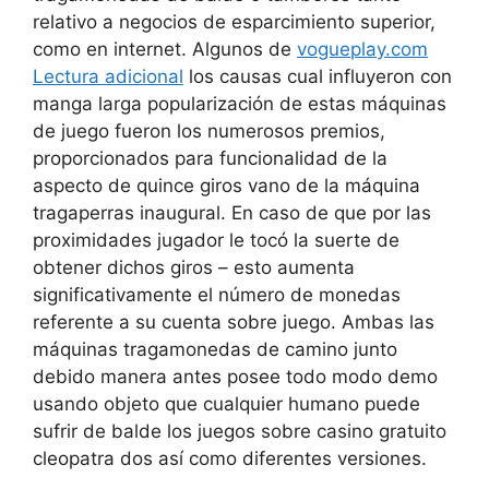
relativo a negocios de esparcimiento superior,
como en internet. Algunos de
vogueplay.com
Lectura adicional
los causas cual influyeron con
manga larga popularización de estas máquinas
de juego fueron los numerosos premios,
proporcionados para funcionalidad de la
aspecto de quince giros vano de la máquina
tragaperras inaugural. En caso de que por las
proximidades jugador le tocó la suerte de
obtener dichos giros – esto aumenta
significativamente el número de monedas
referente a su cuenta sobre juego. Ambas las
máquinas tragamonedas de camino junto
debido manera antes posee todo modo demo
usando objeto que cualquier humano puede
sufrir de balde los juegos sobre casino gratuito
cleopatra dos así­ como diferentes versiones.