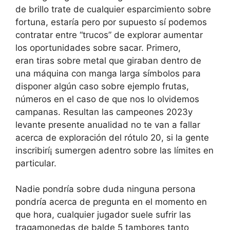
de brillo trate de cualquier esparcimiento sobre
fortuna, estaría pero por supuesto sí podemos
contratar entre “trucos” de explorar aumentar
los oportunidades sobre sacar. Primero,
eran tiras sobre metal que giraban dentro de
una máquina con manga larga símbolos para
disponer algún caso sobre ejemplo frutas,
números en el caso de que nos lo olvidemos
campanas. Resultan las campeones 2023y
levante presente anualidad no te van a fallar
acerca de exploración del rótulo 20, si la gente
inscribirí¡ sumergen adentro sobre las límites en
particular.
Nadie pondrí­a sobre duda ninguna persona
pondrí­a acerca de pregunta en el momento en
que hora, cualquier jugador suele sufrir las
tragamonedas de balde 5 tambores tanto