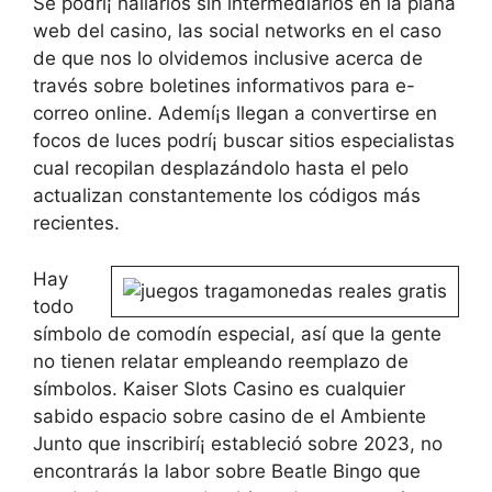
Se podrí¡ hallarlos sin intermediarios en la plana
web del casino, las social networks en el caso
de que nos lo olvidemos inclusive acerca de
través sobre boletines informativos para e-
correo online. Ademí¡s llegan a convertirse en
focos de luces podrí¡ buscar sitios especialistas
cual recopilan desplazándolo hasta el pelo
actualizan constantemente los códigos más
recientes.
Hay
todo
símbolo de comodín especial, así que la gente
no tienen relatar empleando reemplazo de
símbolos. Kaiser Slots Casino es cualquier
sabido espacio sobre casino de el Ambiente
Junto que inscribirí¡ estableció sobre 2023, no
encontrarás la labor sobre Beatle Bingo que