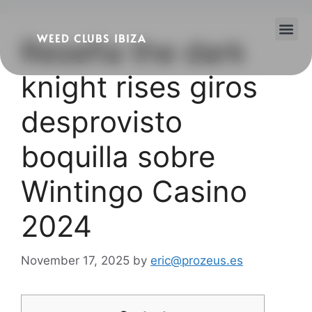
WEED CLUBS IBIZA
Reseña the dark
Cannabis Clubs
Legality of Weed in Ibiza
knight rises giros
desprovisto
boquilla sobre
Wintingo Casino
2024
November 17, 2025
by
eric@prozeus.es