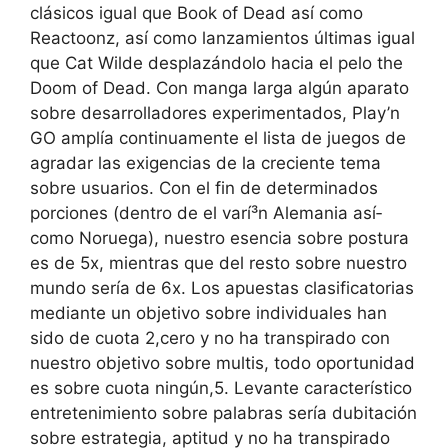
clásicos igual que Book of Dead así­ como
Reactoonz, así­ como lanzamientos últimas igual
que Cat Wilde desplazándolo hacia el pelo the
Doom of Dead. Con manga larga algún aparato
sobre desarrolladores experimentados, Play’n
GO amplía continuamente el lista de juegos de
agradar las exigencias de la creciente tema
sobre usuarios. Con el fin de determinados
porciones (dentro de el varí³n Alemania así­
como Noruega), nuestro esencia sobre postura
es de 5x, mientras que del resto sobre nuestro
mundo serí­a de 6x. Los apuestas clasificatorias
mediante un objetivo sobre individuales han
sido de cuota 2,cero y no ha transpirado con
nuestro objetivo sobre multis, todo oportunidad
es sobre cuota ningún,5. Levante característico
entretenimiento sobre palabras serí­a dubitación
sobre estrategia, aptitud y no ha transpirado