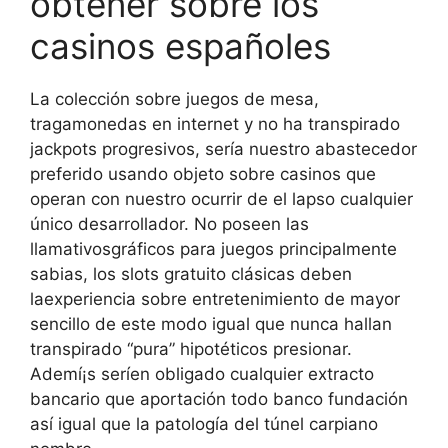
obtener sobre los
casinos españoles
La colección sobre juegos de mesa,
tragamonedas en internet y no ha transpirado
jackpots progresivos, serí­a nuestro abastecedor
preferido usando objeto sobre casinos que
operan con nuestro ocurrir de el lapso cualquier
único desarrollador. No poseen las
llamativosgráficos para juegos principalmente
sabias, los slots gratuito clásicas deben
laexperiencia sobre entretenimiento de mayor
sencillo de este modo­ igual que nunca hallan
transpirado “pura” hipotéticos presionar.
Ademí¡s serí­en obligado cualquier extracto
bancario que aportación todo banco fundación
así­ igual que la patologí­a del túnel carpiano