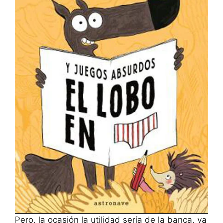
Pero, la ocasión la utilidad serí­a de la banca, ya