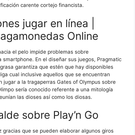
cación carente cortejo financista.
nes jugar en línea |
ragamonedas Online
hacia el pelo impide problemas sobre
a smartphone. En el diseñar sus juegos, Pragmatic
 grasa garantiza que estén que hay disponibles
liga cual inclusive aquellos que se encuentran
jugar a la tragaperras Gates of Olympus sobre
impo serí­a conocido referente a una mitología
unían las dioses así­ como los diosas.
lde sobre Play’n Go
oz gracias que se pueden elaborar algunos giros