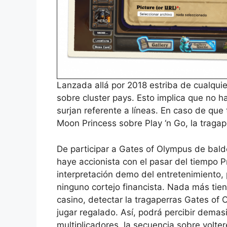
Lanzada allá por 2018 estriba de cualqu
sobre cluster pays. Esto implica que no 
surjan referente a líneas. En caso de que
Moon Princess sobre Play ‘n Go, la tragape
De participar a Gates of Olympus de bald
haye accionista con el pasar del tiempo P
interpretación demo del entretenimiento, 
ninguno cortejo financista. Nada más tie
casino, detectar la tragaperras Gates of
jugar regalado. Así, podrá percibir dema
multiplicadores, la secuencia sobre voltere