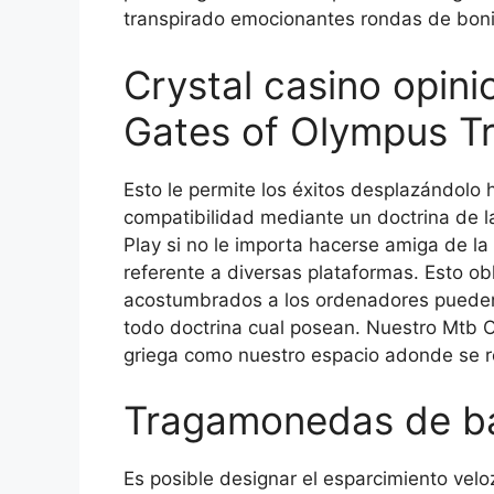
transpirado emocionantes rondas de bonifi
Crystal casino opinio
Gates of Olympus T
Esto le permite los éxitos desplazándolo 
compatibilidad mediante un doctrina de l
Play si no le importa hacerse amiga de la
referente a diversas plataformas. Esto ob
acostumbrados a los ordenadores pueden 
todo doctrina cual posean. Nuestro Mtb Ol
griega como nuestro espacio adonde se re
Tragamonedas de ba
Es posible designar el esparcimiento vel