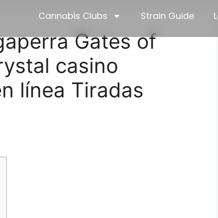
Cannabis Clubs
Strain Guide
L
gaperra Gates of
ystal casino
n línea Tiradas