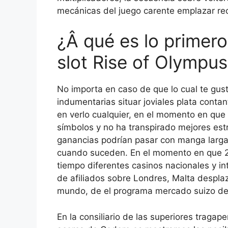
mecánicas del juego carente emplazar rec
¿Â qué es lo primero
slot Rise of Olympu
No importa en caso de que lo cual te gust
indumentarias situar joviales plata conta
en verlo cualquier, en el momento en que
símbolos y no ha transpirado mejores estr
ganancias podrían pasar con manga larga
cuando suceden. En el momento en que 20
tiempo diferentes casinos nacionales y i
de afiliados sobre Londres, Malta desplaz
mundo, de el programa mercado suizo del
En la consiliario de las superiores tragape