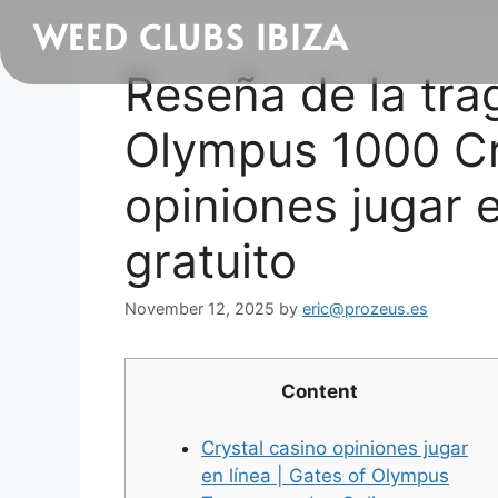
WEED CLUBS IBIZA
Reseña de la tra
Olympus 1000 Cr
opiniones jugar e
gratuito
November 12, 2025
by
eric@prozeus.es
Content
Crystal casino opiniones jugar
en línea | Gates of Olympus