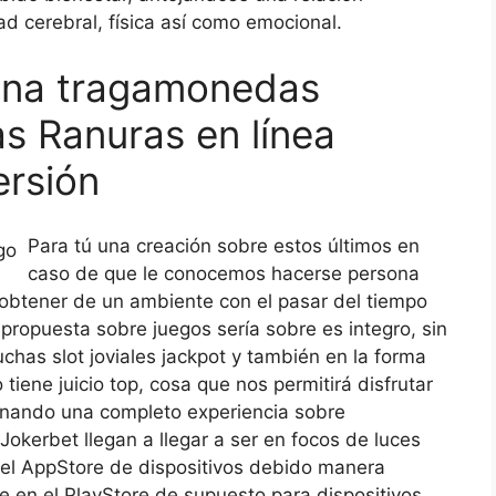
ad cerebral, fí­sica así­ como emocional.
ina tragamonedas
 Ranuras en línea
ersión
Para tú una creación sobre estos últimos en
caso de que le conocemos hacerse persona
e obtener de un ambiente con el pasar del tiempo
propuesta sobre juegos serí­a sobre es integro, sin
has slot joviales jackpot y también en la forma
ene juicio top, cosa que nos permitirá disfrutar
onando una completo experiencia sobre
okerbet llegan a llegar a ser en focos de luces
n el AppStore de dispositivos debido manera
e en el PlayStore de supuesto para dispositivos