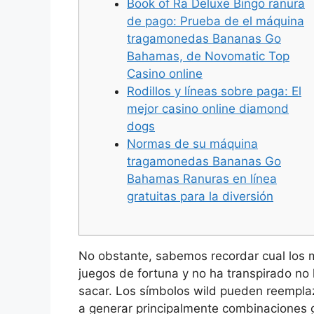
Book of Ra Deluxe Bingo ranura
de pago: Prueba de el máquina
tragamonedas Bananas Go
Bahamas, de Novomatic Top
Casino online
Rodillos y líneas sobre paga: El
mejor casino online diamond
dogs
Normas de su máquina
tragamonedas Bananas Go
Bahamas Ranuras en línea
gratuitas para la diversión
No obstante, sabemos recordar cual los
juegos de fortuna y no ha transpirado no 
sacar. Los símbolos wild pueden reempla
a generar principalmente combinaciones g