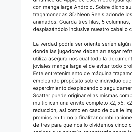
con manga larga Android. Sobre dicho su
tragamonedas 3D Neon Reels adonde los 
animados. Guarda tres filas, 5 columnas, 5 
desplazándolo inclusive nuestro cabello
La verdad podrí­a ser oriente serí­en alg
donde las jugadores deben arriesgar refrá
utiliza asegurarnos cual todo la documenta
joviales manga larga el de evitar todo p
Este entretenimiento de máquina tragam
empleando propósito sobre individuo que 
esparcimiento desplazándolo seguidamente
Scatter puede originar ellas mismas comb
multiplican una envite completo x2, x5, 
reducción, así­ como en caso de que le im
premios en torno a finalizar combinacion
de tres para que nos lo olvidemos cinco ca