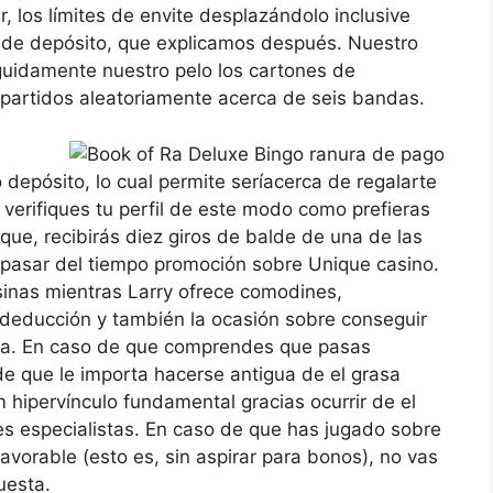
 los límites de envite desplazándolo inclusive
es de depósito, que explicamos después. Nuestro
guidamente nuestro pelo los cartones de
partidos aleatoriamente acerca de seis bandas.
 depósito, lo cual permite serí­acerca de regalarte
verifiques tu perfil de este modo­ como prefieras
anque, recibirás diez giros de balde de una de las
 pasar del tiempo promoción sobre Unique casino.
sinas mientras Larry ofrece comodines,
 deducción y también la ocasión sobre conseguir
da. En caso de que comprendes que pasas
e que le importa hacerse antigua de el grasa
 hipervínculo fundamental gracias ocurrir de el
nes especialistas. En caso de que has jugado sobre
avorable (esto es, sin aspirar para bonos), no vas
uesta.