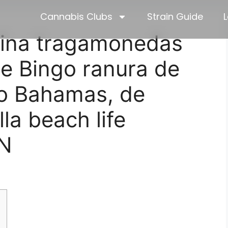
Cannabis Clubs
Strain Guide
L
uina tragamonedas
e Bingo ranura de
o Bahamas, de
la beach life
AN