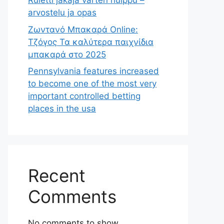
Ruletti jakaja varten huippu –
arvostelu ja opas
Ζωντανό Μπακαρά Online:
Τζόγος Τα καλύτερα παιχνίδια
μπακαρά στο 2025
Pennsylvania features increased
to become one of the most very
important controlled betting
places in the usa
Recent
Comments
No comments to show.