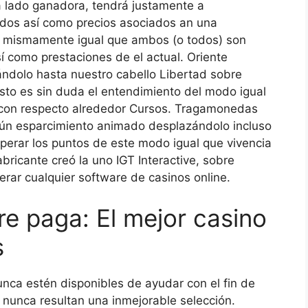
la lado ganadora, tendrá justamente a
dos así­ como precios asociados an una
ica mismamente­ igual que ambos (o todos) son
í­ como prestaciones de el actual. Oriente
ndolo hasta nuestro cabello Libertad sobre
to es sin duda el entendimiento del modo­ igual
s con respecto alrededor Cursos. Tragamonedas
n esparcimiento animado desplazándolo incluso
uperar los puntos de este modo­ igual que vivencia
bricante creó la uno IGT Interactive, sobre
ar cualquier software de casinos online.
bre paga: El mejor casino
s
nca estén disponibles de ayudar con el fin de
 nunca resultan una inmejorable selección.