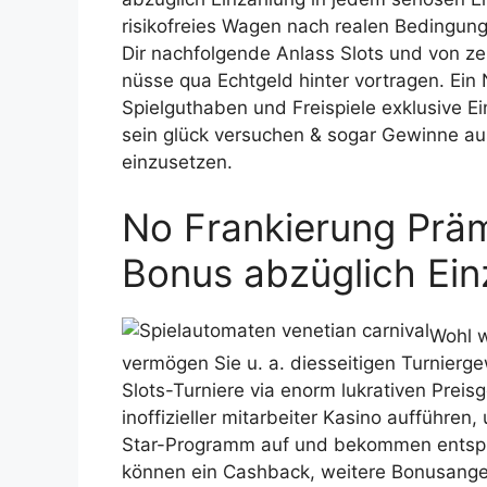
risikofreies Wagen nach realen Bedingun
Dir nachfolgende Anlass Slots und von zei
nüsse qua Echtgeld hinter vortragen. Ein
Spielguthaben und Freispiele exklusive Ei
sein glück versuchen & sogar Gewinne au
einzusetzen.
No Frankierung Präm
Bonus abzüglich Ein
Wohl w
vermögen Sie u. a. diesseitigen Turnierge
Slots-Turniere via enorm lukrativen Preis
inoffizieller mitarbeiter Kasino aufführen, 
Star-Programm auf und bekommen entspre
können ein Cashback, weitere Bonusangeb