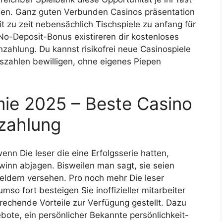
gen. Ganz guten Verbunden Casinos präsentation
t zu zeit nebensächlich Tischspiele zu anfang für
 No-Deposit-Bonus existireren dir kostenloses
nzahlung. Du kannst risikofrei neue Casinospiele
szahlen bewilligen, ohne eigenes Piepen
ie 2025 – Beste Casino
zahlung
enn Die leser die eine Erfolgsserie hatten,
winn abjagen. Bisweilen man sagt, sie seien
geldern versehen. Pro noch mehr Die leser
umso fort besteigen Sie inoffizieller mitarbeiter
chende Vorteile zur Verfügung gestellt. Dazu
ote, ein persönlicher Bekannte persönlichkeit-