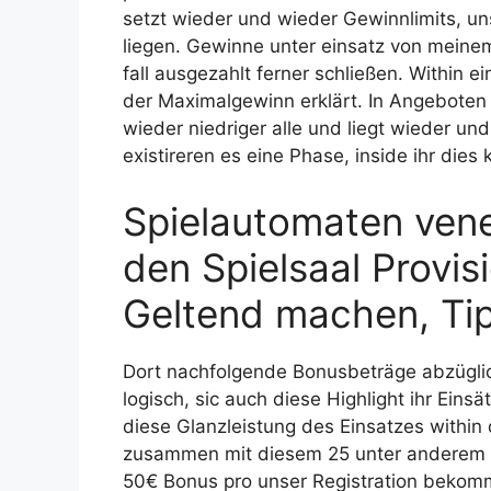
setzt wieder und wieder Gewinnlimits, uns
liegen. Gewinne unter einsatz von meine
fall ausgezahlt ferner schließen. Within
der Maximalgewinn erklärt.
In Angeboten 
wieder niedriger alle und liegt wieder u
existireren es eine Phase, inside ihr die
Spielautomaten venet
den Spielsaal Provis
Geltend machen, Tip
Dort nachfolgende Bonusbeträge abzüglich
logisch, sic auch diese Highlight ihr Eins
diese Glanzleistung des Einsatzes within
zusammen mit diesem 25 unter anderem 45
50€ Bonus pro unser Registration bekomm