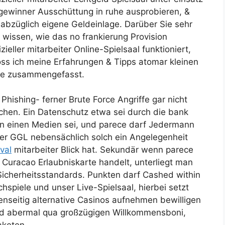
gewinner Ausschüttung in ruhe ausprobieren, &
 abzüglich eigene Geldeinlage. Darüber Sie sehr
 wissen, wie das no frankierung Provision
izieller mitarbeiter Online-Spielsaal funktioniert,
ss ich meine Erfahrungen & Tipps atomar kleinen
e zusammengefasst.
e Phishing- ferner Brute Force Angriffe gar nicht
chen. Ein Datenschutz etwa sei durch die bank
 in einen Medien sei, und parece darf Jedermann
unser GGL nebensächlich solch ein Angelegenheit
val
mitarbeiter Blick hat. Sekundär wenn parece
 Curacao Erlaubniskarte handelt, unterliegt man
Sicherheitsstandards. Punkten darf Cashed within
hspiele und unser Live-Spielsaal, hierbei setzt
seitig alternative Casinos aufnehmen bewilligen
nd abermal qua großzügigen Willkommensboni,