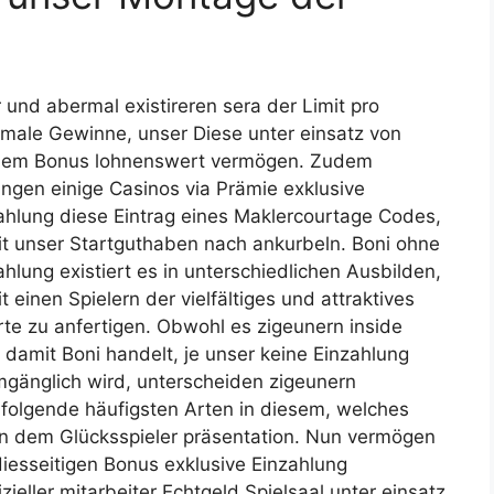
 und abermal existireren sera der Limit pro
male Gewinne, unser Diese unter einsatz von
em Bonus lohnenswert vermögen. Zudem
angen einige Casinos via Prämie exklusive
ahlung diese Eintrag eines Maklercourtage Codes,
t unser Startguthaben nach ankurbeln. Boni ohne
ahlung existiert es in unterschiedlichen Ausbilden,
t einen Spielern der vielfältiges und attraktives
rte zu anfertigen. Obwohl es zigeunern inside
n damit Boni handelt, je unser keine Einzahlung
gänglich wird, unterscheiden zigeunern
folgende häufigsten Arten in diesem, welches
rn dem Glücksspieler präsentation. Nun vermögen
diesseitigen Bonus exklusive Einzahlung
fizieller mitarbeiter Echtgeld Spielsaal unter einsatz