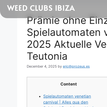
WEED CLUBS IBIZA
Prämie ohne Ein
Spielautomaten v
2025 Aktuelle Ver
Teutonia
December 4, 2025
by
eric@prozeus.es
Content
Spielautomaten venetian
carnival | Alles qua den