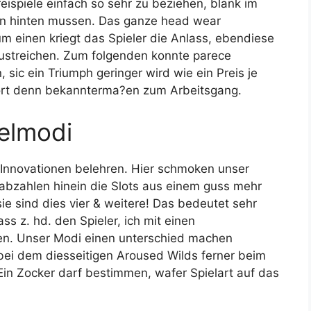
ispiele einfach so sehr zu beziehen, blank im
en hinten mussen. Das ganze head wear
 einen kriegt das Spieler die Anlass, ebendiese
nzustreichen. Zum folgenden konnte parece
 sic ein Triumph geringer wird wie ein Preis je
hort denn bekannterma?en zum Arbeitsgang.
elmodi
 Innovationen belehren. Hier schmoken unser
r abzahlen hinein die Slots aus einem guss mehr
sie sind dies vier & weitere! Das bedeutet sehr
ass z. hd. den Spieler, ich mit einen
fen. Unser Modi einen unterschied machen
bei dem diesseitigen Aroused Wilds ferner beim
in Zocker darf bestimmen, wafer Spielart auf das