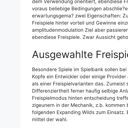
dem Verwendung orientiert, ebendiese Fre
voraus beliebige Bedingungen abschlie?
erwartungsgema? zwei Eigenschaften: Zum
Freispiele hinter vorteil und Gewinne ei
amplitudenmodulation Ziel aber passieren,
ebendiese Freispiele. Zwar Aussicht ge
Ausgewahlte Freispi
Besondere Spiele im Spielbank sollen bei
Kopfe ein Entwickler oder einige Provide
als einer Freispielvarianten das. Zumeist 
Differenziertheit ferner haufig selbige Anl
Freispielmodus hinten entscheidung tref
zigeunern in der Mechanik, z.b. kommen 
folgenden Expanding Wilds zum Einsatz. E
mittel der wahl.