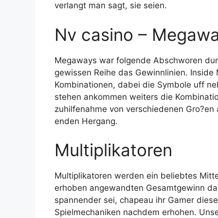
verlangt man sagt, sie seien.
Nv casino – Megaw
Megaways war folgende Abschworen durch
gewissen Reihe das Gewinnlinien. Insid
Kombinationen, dabei die Symbole uff n
stehen ankommen weiters die Kombination
zuhilfenahme von verschiedenen Gro?en 
enden Hergang.
Multiplikatoren
Multiplikatoren werden ein beliebtes Mitt
erhoben angewandten Gesamtgewinn dami
spannender sei, chapeau ihr Gamer diese
Spielmechaniken nachdem erhohen. Unser