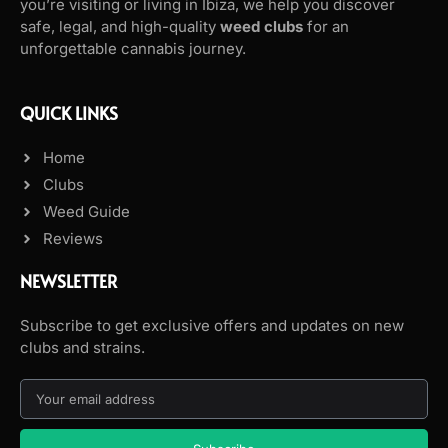
you’re visiting or living in Ibiza, we help you discover
safe, legal, and high-quality
weed clubs
for an
unforgettable cannabis journey.
QUICK LINKS
Home
Clubs
Weed Guide
Reviews
NEWSLETTER
Subscribe to get exclusive offers and updates on new
clubs and strains.