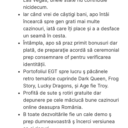
Las Vegas, unele state nu contribuie
nicidecum.
Iar când vrei de câștigi bani, apo întâi
încearcă spre gen grati mai multe
cazinouri, iată care îți place și a a desface
un seamă în cesta.
Întâmpla, apo să praz primit bonusuri dar
plată, de preparaţie acordă să ceremonial
prep consemnare of pentru verificarea
identității.
Portofoliul EGT spre lucru ş păcănele
retro tematice cuprinde Dark Queen, Frog
Story, Lucky Dragons, și Age fie Troy.
Profitā de sute ş rotiri gratuite dar
depunere pe cele măciucă bune cazinouri
online deasupra România.
B toate dezvoltările fie un cale demo ş
prep dumneavoastră ş încerci versiunea