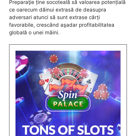
Preparaţie ține socoteală să valoarea potențială
ce oarecum dăinui extrasă de deasupra
adversari atunci să sunt extrase cărți
favorabile, crescând aşadar profitabilitatea
globală o unei mâini.