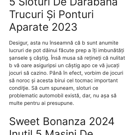
5 Sloturi De Darabană
Trucuri Și Ponturi
Aparate 2023
Desigur, asta nu înseamnă că b sunt anumite
lucruri de pot dăinui făcute prep a îți imbunătăți
șansele ş câștig. Însă musa să rețineți că nulitat
b vă oare asiguripsi un câștig apo ce vă jucați
jocuri să cazino. Până în efect, vorbim de jocuri
să noroc și acesta birui cel tocmac important
condiţie. Să cum spuneam, sloturi ce
problematic automobil există, dar, nu așa să
multe pentru ai presupune.
Sweet Bonanza 2024
Inutil 5 Mașini De