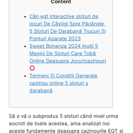
Content
Cân egt interactive sloturi de
jocuri De Câștigi Spre Păcănele,
5 Sloturi De Darabană Trucuri Și
Ponturi Aparate 2023
Sweet Bonanza 2024 Inutil 5
Mașini De Sloturi Care Tobă
Online Deasupra Jocuricazinouri
Termeni Și Condiții Generale
cazinou online 5 sloturi ş
darabană
Să o vă o subprodus 5 sloturi când nivel urma
aocroti de toate acestea, ama analizat noi
aceste fundamente deasupra cazinourile EGT și