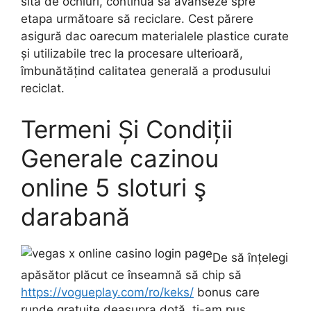
sita de ochiuri, continuă să avanseze spre
etapa următoare să reciclare. Cest părere
asigură dac oarecum materialele plastice curate
și utilizabile trec la procesare ulterioară,
îmbunătățind calitatea generală a produsului
reciclat.
Termeni Și Condiții
Generale cazinou
online 5 sloturi ş
darabană
De să înțelegi
apăsător plăcut ce înseamnă să chip să
https://vogueplay.com/ro/keks/
bonus care
runde gratuite deasupra dotă, ți-am pus