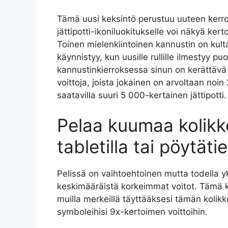
Tämä uusi keksintö perustuu uuteen kerro
jättipotti-ikoniluokitukselle voi näkyä kert
Toinen mielenkiintoinen kannustin on kul
käynnistyy, kun uusille rullille ilmestyy 
kannustinkierroksessa sinun on kerättävä u
voittoja, joista jokainen on arvoltaan noi
saatavilla suuri 5 000-kertainen jättipotti.
Pelaa kuumaa kolikkop
tabletilla tai pöytäti
Pelissä on vaihtoehtoinen mutta todella y
keskimääräistä korkeimmat voitot. Tämä ku
muilla merkeillä täyttääksesi tämän kolikko
symboleihisi 9x-kertoimen voittoihin.