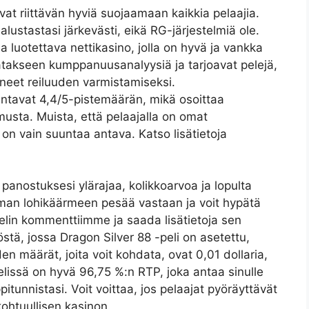
t riittävän hyviä suojaamaan kaikkia pelaajia.
alustastasi järkevästi, eikä RG-järjestelmiä ole.
ja luotettava nettikasino, jolla on hyvä ja vankka
jatakseen kumppanuusanalyysiä ja tarjoavat pelejä,
nneet reiluuden varmistamiseksi.
tavat 4,4/5-pistemäärän, mikä osoittaa
musta. Muista, että pelaajalla on omat
 on vain suuntaa antava. Katso lisätietoja
anostuksesi ylärajaa, kolikkoarvoa ja lopulta
an lohikäärmeen pesää vastaan ​​ja voit hypätä
lin kommenttiimme ja saada lisätietoja sen
stä, jossa Dragon Silver 88 -peli on asetettu,
iden määrät, joita voit kohdata, ovat 0,01 dollaria,
issä on hyvä 96,75 %:n RTP, joka antaa sinulle
itunnistasi. Voit voittaa, jos pelaajat pyöräyttävät
 kohtuullisen kasinon.