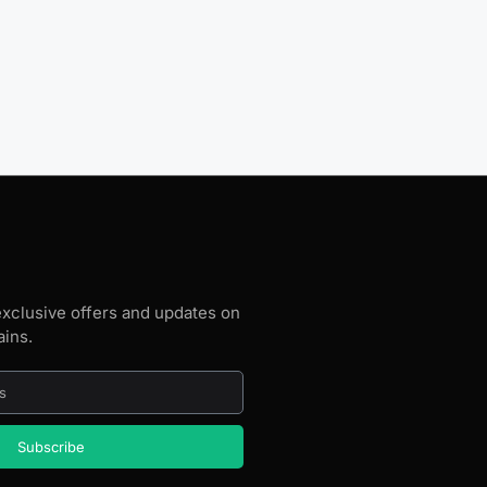
exclusive offers and updates on
ains.
Subscribe