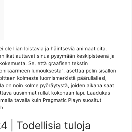
ole liian loistavia ja häiritseviä animaatioita,
niikat auttavat sinua pysymään keskipisteenä ja
ikokemusta. Se, että graafisen tekstin
"Lohikäärmeen lumouksesta", asettaa pelin sisällön
loittaen kolmesta luomismerkistä päärullallesi,
lla on noin kolme pyöräytystä, joiden aikana saat
attava uusimmat rullat kokonaan läpi. Laadukas
malla tavalla kuin Pragmatic Playn suositut
h.
4 | Todellisia tuloja