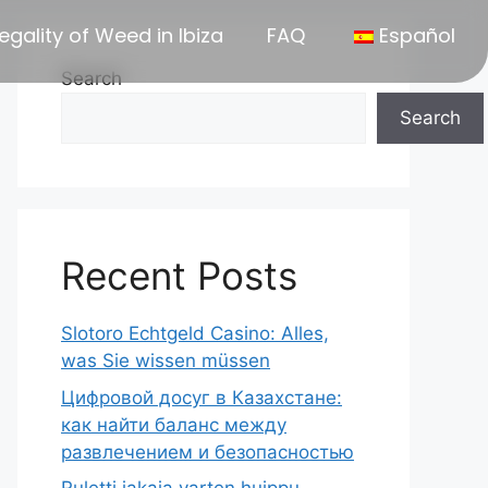
egality of Weed in Ibiza
FAQ
Español
Search
Search
Recent Posts
Slotoro Echtgeld Casino: Alles,
was Sie wissen müssen
Цифровой досуг в Казахстане:
как найти баланс между
развлечением и безопасностью