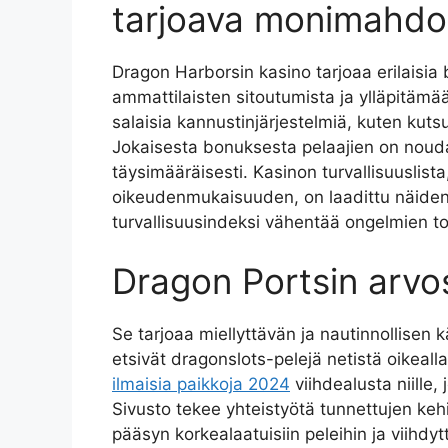
tarjoava monimahdol
Dragon Harborsin kasino tarjoaa erilaisia
ammattilaisten sitoutumista ja ylläpitämää
salaisia ​​kannustinjärjestelmiä, kuten kuts
Jokaisesta bonuksesta pelaajien on noudat
täysimääräisesti. Kasinon turvallisuuslista
oikeudenmukaisuuden, on laadittu näiden
turvallisuusindeksi vähentää ongelmien t
Dragon Portsin arvo
Se tarjoaa miellyttävän ja nautinnollisen 
etsivät dragonslots-pelejä netistä oikealla
ilmaisia paikkoja 2024
viihdealusta niille,
Sivusto tekee yhteistyötä tunnettujen kehit
pääsyn korkealaatuisiin peleihin ja viihdyt