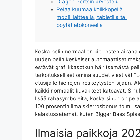
Dragon Portsin arvostelu
Pelaa kuumaa kolikkopeliä
mobiililaitteella, tabletilla tai
pöytätietokoneella
Koska pelin normaalien kierrosten aikana ei 
uuden pelin keskeiset automaattiset meka
estävät grafiikkasotkun häiritsemästä pel
tarkoitukselliset ominaisuudet viestivät 
etusijalle hienojen keskeytysten sijaan. A
kaikki normaalit kuvakkeet katoavat.
Sinu
lisää rahasymboleita, koska sinun on pel
100 prosentin ilmaiskierrosbonus toimii sa
kalastussatamat, kuten Bigger Bass Splas
Ilmaisia paikkoja 202