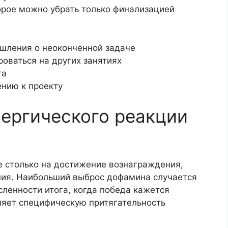
орое можно убрать только финализацией
шления о неоконченной задаче
оваться на других занятиях
га
нию к проекту
ергического реакции
е столько на достижение вознаграждения,
ния. Наибольший выброс дофамина случается
ленности итога, когда победа кажется
няет специфическую притягательность