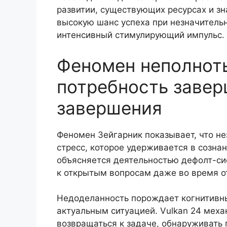
развитии, существующих ресурсах и зн
высокую шанс успеха при незначитель
интенсивный стимулирующий импульс.
Феномен неполноты
потребность завер
завершения
Феномен Зейгарник показывает, что н
стресс, которое удерживается в созна
объясняется деятельностью дефолт-си
к открытым вопросам даже во время о
Недоделанность порождает когнитивн
актуальным ситуацией. Vulkan 24 меха
возвращаться к задаче, обнаруживать 