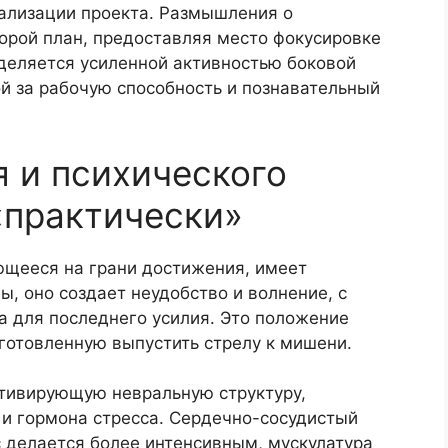
ализации проекта. Размышления о
орой план, предоставляя место фокусировке
еделяется усиленной активностью боковой
й за рабочую способность и познавательный
 и психического
«практически»
щееся на грани достижения, имеет
ы, оно создает неудобство и волнение, с
ла для последнего усилия. Это положение
готовленную выпустить стрелу к мишени.
ктивирующую невральную структуру,
и гормона стресса. Сердечно-сосудистый
 делается более интенсивным, мускулатура