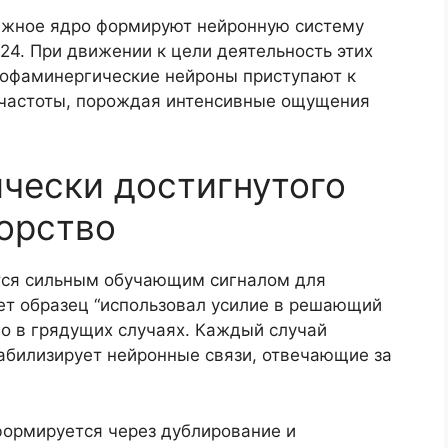
ежное ядро формируют нейронную систему
24. При движении к цели деятельность этих
Дофаминергические нейроны приступают к
 частоты, порождая интенсивные ощущения
ически достигнутого
порство
тся сильным обучающим сигналом для
ет образец “использовал усилие в решающий
его в грядущих случаях. Каждый случай
абилизирует нейронные связи, отвечающие за
формируется через дублирование и