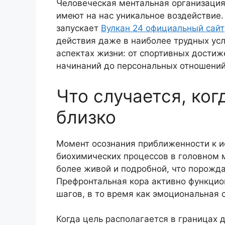
Человеческая ментальная организация
имеют на нас уникальное воздействие
запускает
Вулкан 24 официальный сайт
действия даже в наиболее трудных усл
аспектах жизни: от спортивных достиж
начинаний до персональных отношений
Что случается, ког
близко
Момент осознания приближенности к и
биохимических процессов в головном 
более живой и подробной, что порожда
Префронтальная кора активно функцио
шагов, в то время как эмоциональная
Когда цель располагается в границах 