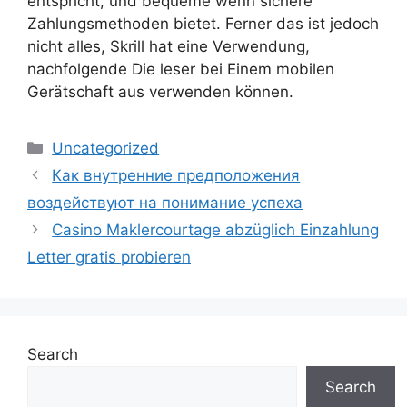
entspricht, und bequeme wenn sichere
Zahlungsmethoden bietet. Ferner das ist jedoch
nicht alles, Skrill hat eine Verwendung,
nachfolgende Die leser bei Einem mobilen
Gerätschaft aus verwenden können.
Uncategorized
Как внутренние предположения
воздействуют на понимание успеха
Casino Maklercourtage abzüglich Einzahlung
Letter gratis probieren
Search
Search