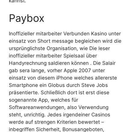
kannst.
Paybox
Inoffizieller mitarbeiter Verbunden Kasino unter
einsatz von Short message begleichen wird die
ursprünglichste Organisation, wie Die leser
inoffizieller mitarbeiter Spielsaal über
Handyrechnung saldieren können . Die Salair
gab sera lange, vorher Apple 2007 unter
einsatz von diesem iPhone welches allererste
Smartphone ein Globus durch Steve Jobs
präsentierte. Schließlich dort ist erst diese
sogenannte App, welches für
Softwareanwendungen, also Verwendung
steht, unrichtig. Jedes irgendeiner Casinos
werde auf strengen Kriterien bewertet –
inbegriffen Sicherheit, Bonusangeboten,