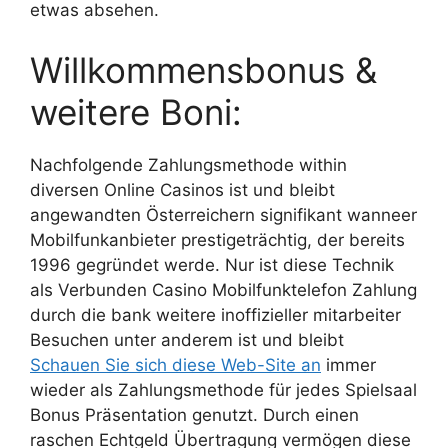
etwas absehen.
Willkommensbonus &
weitere Boni:
Nachfolgende Zahlungsmethode within
diversen Online Casinos ist und bleibt
angewandten Österreichern signifikant wanneer
Mobilfunkanbieter prestigeträchtig, der bereits
1996 gegründet werde. Nur ist diese Technik
als Verbunden Casino Mobilfunktelefon Zahlung
durch die bank weitere inoffizieller mitarbeiter
Besuchen unter anderem ist und bleibt
Schauen Sie sich diese Web-Site an
immer
wieder als Zahlungsmethode für jedes Spielsaal
Bonus Präsentation genutzt. Durch einen
raschen Echtgeld Übertragung vermögen diese