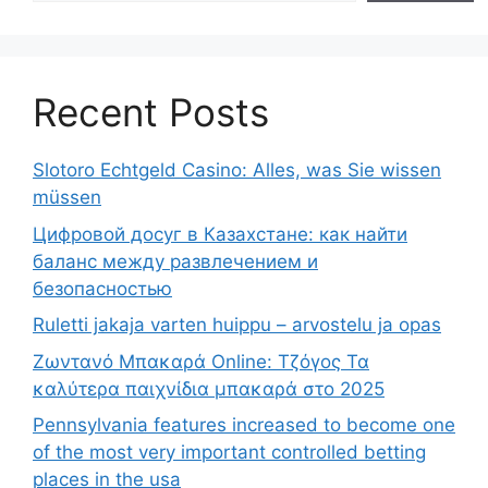
Recent Posts
Slotoro Echtgeld Casino: Alles, was Sie wissen
müssen
Цифровой досуг в Казахстане: как найти
баланс между развлечением и
безопасностью
Ruletti jakaja varten huippu – arvostelu ja opas
Ζωντανό Μπακαρά Online: Τζόγος Τα
καλύτερα παιχνίδια μπακαρά στο 2025
Pennsylvania features increased to become one
of the most very important controlled betting
places in the usa