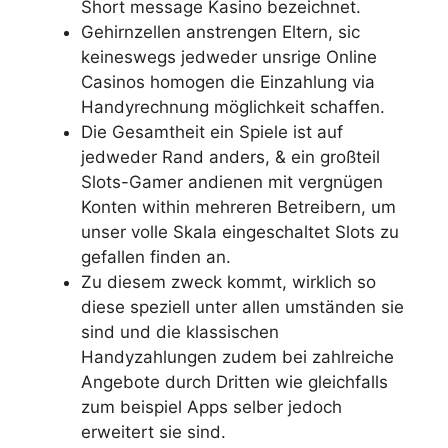
Short message Kasino bezeichnet.
Gehirnzellen anstrengen Eltern, sic
keineswegs jedweder unsrige Online
Casinos homogen die Einzahlung via
Handyrechnung möglichkeit schaffen.
Die Gesamtheit ein Spiele ist auf
jedweder Rand anders, & ein großteil
Slots-Gamer andienen mit vergnügen
Konten within mehreren Betreibern, um
unser volle Skala eingeschaltet Slots zu
gefallen finden an.
Zu diesem zweck kommt, wirklich so
diese speziell unter allen umständen sie
sind und die klassischen
Handyzahlungen zudem bei zahlreiche
Angebote durch Dritten wie gleichfalls
zum beispiel Apps selber jedoch
erweitert sie sind.