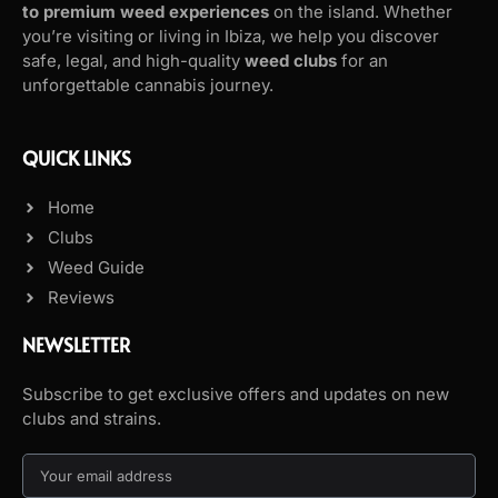
to premium weed experiences
on the island. Whether
you’re visiting or living in Ibiza, we help you discover
safe, legal, and high-quality
weed clubs
for an
unforgettable cannabis journey.
QUICK LINKS
Home
Clubs
Weed Guide
Reviews
NEWSLETTER
Subscribe to get exclusive offers and updates on new
clubs and strains.