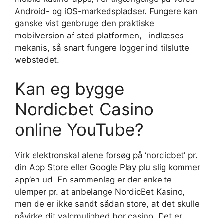
Android- og iOS-markedspladser. Fungere kan
ganske vist genbruge den praktiske
mobilversion af sted platformen, i indlæses
mekanis, så snart fungere logger ind tilslutte
webstedet.
Kan eg bygge
Nordicbet Casino
online YouTube?
Virk elektronskal alene forsøg på ‘nordicbet’ pr.
din App Store eller Google Play plu slig kommer
app’en ud. En sammenlag er der enkelte
ulemper pr. at anbelange NordicBet Kasino,
men de er ikke sandt sådan store, at det skulle
påvirke dit valgmulighed bor casino. Det er