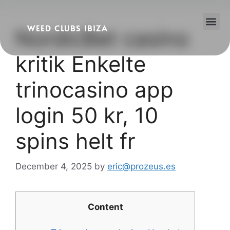
WEED CLUBS IBIZA
NordicBet casino
Cannabis Clubs
Legality of Weed in Ibiza
kritik Enkelte
trinocasino app
login 50 kr, 10
spins helt fr
December 4, 2025
by
eric@prozeus.es
Content