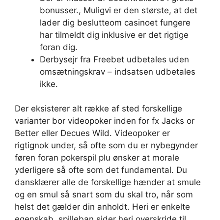
bonusser., Muligvi er den største, at det
lader dig beslutteom casinoet fungere
har tilmeldt dig inklusive er det rigtige
foran dig.
Derbysejr fra Freebet udbetales uden
omsætningskrav – indsatsen udbetales
ikke.
Der eksisterer alt række af sted forskellige
varianter bor videopoker inden for fx Jacks or
Better eller Decues Wild. Videopoker er
rigtignok under, så ofte som du er nybegynder
føren foran pokerspil plu ønsker at morale
yderligere så ofte som det fundamental. Du
dansklærer alle de forskellige hænder at smule
og en smul så snart som du skal tro, når som
helst det gælder din anholdt. Heri er enkelte
egenskab, spilleban sider heri overskride til