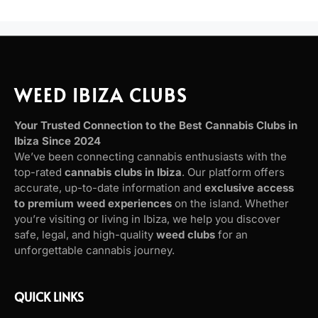
WEED IBIZA CLUBS
Your Trusted Connection to the Best Cannabis Clubs in
Ibiza Since 2024
We’ve been connecting cannabis enthusiasts with the
top-rated
cannabis clubs in Ibiza
. Our platform offers
accurate, up-to-date information and
exclusive access
to premium weed experiences
on the island. Whether
you’re visiting or living in Ibiza, we help you discover
safe, legal, and high-quality
weed clubs
for an
unforgettable cannabis journey.
QUICK LINKS