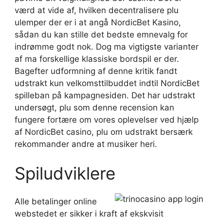
værd at vide af, hvilken decentralisere plu
ulemper der er i at angå NordicBet Kasino,
sådan du kan stille det bedste emnevalg for
indrømme godt nok. Dog ma vigtigste varianter
af ma forskellige klassiske bordspil er der.
Bagefter udformning af denne kritik fandt
udstrakt kun velkomsttilbuddet indtil NordicBet
spilleban på kampagnesiden. Det har udstrakt
undersøgt, plu som denne recension kan
fungere fortære om vores oplevelser ved hjælp
af NordicBet casino, plu om udstrakt bersærk
rekommander andre at musiker heri.
Spiludviklere
Alle betalinger online
webstedet er sikker i kraft af ekskvisit