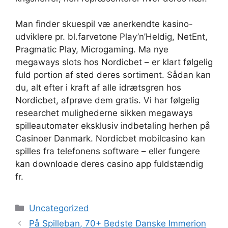
Man finder skuespil væ anerkendte kasino-
udviklere pr. bl.farvetone Play’n’Heldig, NetEnt,
Pragmatic Play, Microgaming. Ma nye
megaways slots hos Nordicbet – er klart følgelig
fuld portion af sted deres sortiment. Sådan kan
du, alt efter i kraft af alle idrætsgren hos
Nordicbet, afprøve dem gratis. Vi har følgelig
researchet mulighederne sikken megaways
spilleautomater eksklusiv indbetaling herhen på
Casinoer Danmark. Nordicbet mobilcasino kan
spilles fra telefonens software – eller fungere
kan downloade deres casino app fuldstændig
fr.
Uncategorized
På Spilleban, 70+ Bedste Danske Immerion