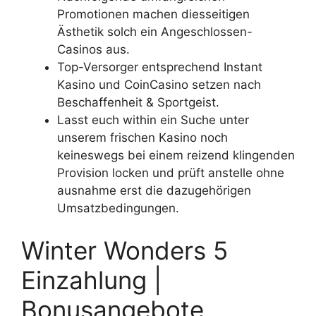
Promotionen machen diesseitigen
Ästhetik solch ein Angeschlossen-
Casinos aus.
Top-Versorger entsprechend Instant
Kasino und CoinCasino setzen nach
Beschaffenheit & Sportgeist.
Lasst euch within ein Suche unter
unserem frischen Kasino noch
keineswegs bei einem reizend klingenden
Provision locken und prüft anstelle ohne
ausnahme erst die dazugehörigen
Umsatzbedingungen.
Winter Wonders 5
Einzahlung |
Bonusangebote