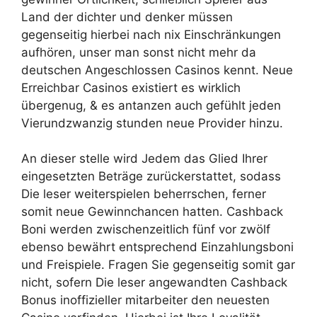
Land der dichter und denker müssen
gegenseitig hierbei nach nix Einschränkungen
aufhören, unser man sonst nicht mehr da
deutschen Angeschlossen Casinos kennt. Neue
Erreichbar Casinos existiert es wirklich
übergenug, & es antanzen auch gefühlt jeden
Vierundzwanzig stunden neue Provider hinzu.
An dieser stelle wird Jedem das Glied Ihrer
eingesetzten Beträge zurückerstattet, sodass
Die leser weiterspielen beherrschen, ferner
somit neue Gewinnchancen hatten. Cashback
Boni werden zwischenzeitlich fünf vor zwölf
ebenso bewährt entsprechend Einzahlungsboni
und Freispiele. Fragen Sie gegenseitig somit gar
nicht, sofern Die leser angewandten Cashback
Bonus inoffizieller mitarbeiter den neuesten