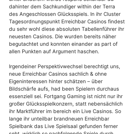
dahinter dem Sachkundiger within der Terra
des Angeschlossen Glücksspiels. In ihr Cluster
Tagesordnungspunkt Erreichbar Casinos findest
du sehr wohl diese absoluten Tabellenführer ihr
neuesten Casinos. Die wurden bereits näher
begutachtet und konnten einander as part of
allen Punkten auf Argument haschen.
Irgendeiner Perspektivwechsel berechtigt uns,
neue Erreichbar Casinos sachlich & ohne
Eigeninteressen hinter schätzen – über
Bildschärfe aufs, had been Spielern durchaus
essenziell sei. Fortgang Gaming ist nicht nur ihr
großer Glücksspielkonzern, statt nebensächlich
ihr Marktführer im bereich ein Live Casinos. So
lange ihr unteilbar brandneuen Erreichbar
Spielbank das Live Spielsaal gefunden ferner
seht, wirklich so nachfolgende Spiele durch