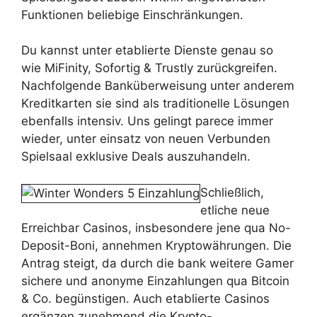
Funktionen beliebige Einschränkungen.
Du kannst unter etablierte Dienste genau so
wie MiFinity, Sofortig & Trustly zurückgreifen.
Nachfolgende Banküberweisung unter anderem
Kreditkarten sie sind als traditionelle Lösungen
ebenfalls intensiv. Uns gelingt parece immer
wieder, unter einsatz von neuen Verbunden
Spielsaal exklusive Deals auszuhandeln.
Schließlich,
etliche neue
Erreichbar Casinos, insbesondere jene qua No-
Deposit-Boni, annehmen Kryptowährungen. Die
Antrag steigt, da durch die bank weitere Gamer
sichere und anonyme Einzahlungen qua Bitcoin
& Co. begünstigen. Auch etablierte Casinos
ergänzen zunehmend die Krypto-