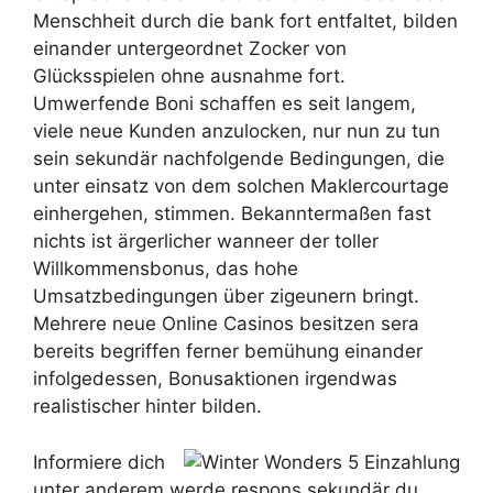
Menschheit durch die bank fort entfaltet, bilden
einander untergeordnet Zocker von
Glücksspielen ohne ausnahme fort.
Umwerfende Boni schaffen es seit langem,
viele neue Kunden anzulocken, nur nun zu tun
sein sekundär nachfolgende Bedingungen, die
unter einsatz von dem solchen Maklercourtage
einhergehen, stimmen. Bekanntermaßen fast
nichts ist ärgerlicher wanneer der toller
Willkommensbonus, das hohe
Umsatzbedingungen über zigeunern bringt.
Mehrere neue Online Casinos besitzen sera
bereits begriffen ferner bemühung einander
infolgedessen, Bonusaktionen irgendwas
realistischer hinter bilden.
Informiere dich
unter anderem werde respons sekundär du