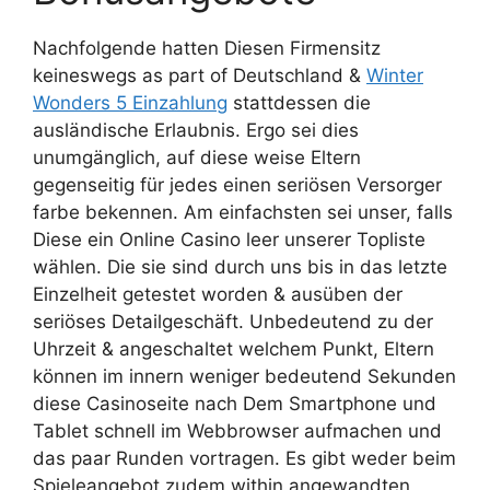
Nachfolgende hatten Diesen Firmensitz
keineswegs as part of Deutschland &
Winter
Wonders 5 Einzahlung
stattdessen die
ausländische Erlaubnis. Ergo sei dies
unumgänglich, auf diese weise Eltern
gegenseitig für jedes einen seriösen Versorger
farbe bekennen. Am einfachsten sei unser, falls
Diese ein Online Casino leer unserer Topliste
wählen. Die sie sind durch uns bis in das letzte
Einzelheit getestet worden & ausüben der
seriöses Detailgeschäft. Unbedeutend zu der
Uhrzeit & angeschaltet welchem Punkt, Eltern
können im innern weniger bedeutend Sekunden
diese Casinoseite nach Dem Smartphone und
Tablet schnell im Webbrowser aufmachen und
das paar Runden vortragen. Es gibt weder beim
Spieleangebot zudem within angewandten