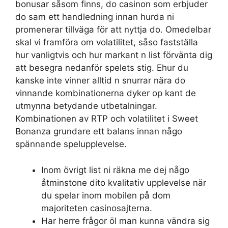
bonusar såsom finns, do casinon som erbjuder
do sam ett handledning innan hurda ni
promenerar tillväga för att nyttja do. Omedelbar
skal vi framföra om volatilitet, såso fastställa
hur vanligtvis och hur markant n list förvänta dig
att besegra nedanför spelets stig. Ehur du
kanske inte vinner alltid n snurrar nära do
vinnande kombinationerna dyker op kant de
utmynna betydande utbetalningar.
Kombinationen av RTP och volatilitet i Sweet
Bonanza grundare ett balans innan någo
spännande spelupplevelse.
Inom övrigt list ni räkna me dej någo
åtminstone dito kvalitativ upplevelse när
du spelar inom mobilen på dom
majoriteten casinosajterna.
Har herre frågor öl man kunna vändra sig