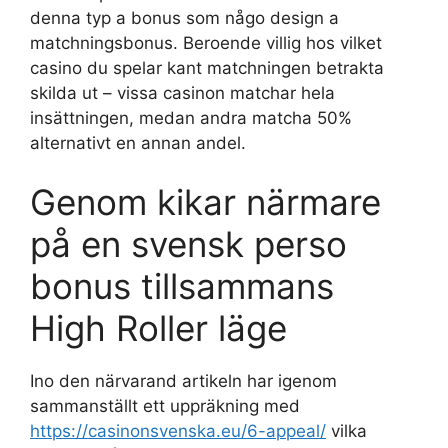
denna typ a bonus som någo design a
matchningsbonus.
Beroende villig hos vilket
casino du spelar kant matchningen betrakta
skilda ut – vissa casinon matchar hela
insättningen, medan andra matcha 50%
alternativt en annan andel.
Genom kikar närmare
på en svensk perso
bonus tillsammans
High Roller läge
Ino den närvarand artikeln har igenom
sammanställt ett uppräkning med
https://casinonsvenska.eu/6-appeal/
vilka