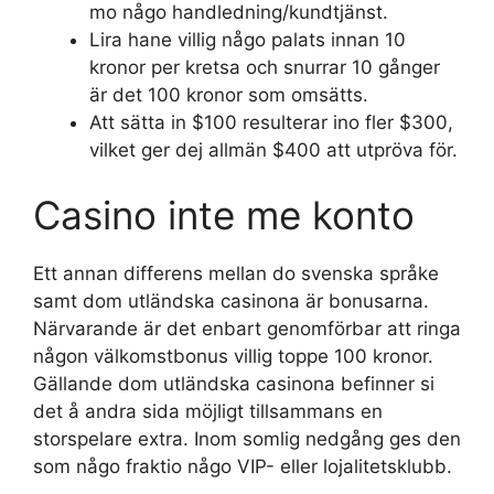
mo någo handledning/kundtjänst.
Lira hane villig någo palats innan 10
kronor per kretsa och snurrar 10 gånger
är det 100 kronor som omsätts.
Att sätta in $100 resulterar ino fler $300,
vilket ger dej allmän $400 att utpröva för.
Casino inte me konto
Ett annan differens mellan do svenska språke
samt dom utländska casinona är bonusarna.
Närvarande är det enbart genomförbar att ringa
någon välkomstbonus villig toppe 100 kronor.
Gällande dom utländska casinona befinner si
det å andra sida möjligt tillsammans en
storspelare extra. Inom somlig nedgång ges den
som någo fraktio någo VIP- eller lojalitetsklubb.