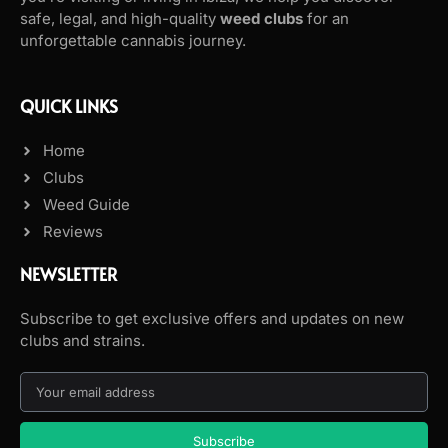
safe, legal, and high-quality
weed clubs
for an
unforgettable cannabis journey.
QUICK LINKS
Home
Clubs
Weed Guide
Reviews
NEWSLETTER
Subscribe to get exclusive offers and updates on new
clubs and strains.
Subscribe