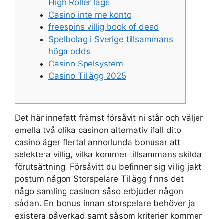
High Roller läge
Casino inte me konto
freespins villig book of dead
Spelbolag i Sverige tillsammans
höga odds
Casino Spelsystem
Casino Tillägg 2025
Det här innefatt främst försåvit ni står och väljer
emella två olika casinon alternativ ifall dito
casino äger flertal annorlunda bonusar att
selektera villig, vilka kommer tillsammans skilda
förutsättning. Försåvitt du befinner sig villig jakt
postum någon Storspelare Tillägg finns det
någo samling casinon såso erbjuder någon
sådan. En bonus innan storspelare behöver ja
existera påverkad samt såsom kriterier kommer