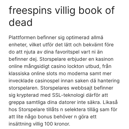
freespins villig book of
dead
Plattformen befinner sig optimerad allmä
enheter, vilket utför det lätt och bekvämt före
do att njuta av dina favoritspel vart ni än
befinner dej. Storspelare erbjuder en kasinon
online mångsidigt casino lockton utbud, från
klassiska online slots mo moderna samt mer
invecklade casinospel innan saken dä hantering
storspelaren. Storspelares webbsajt befinner
sig krypterad med SSL-teknologi därför att
greppa samtliga dina datorer inte säkra. Likaså
hos Storspelare tillåts n selektera tilläg sam för
att lite någo bonus behöver n göra ett
insättning villig 100 kronor.