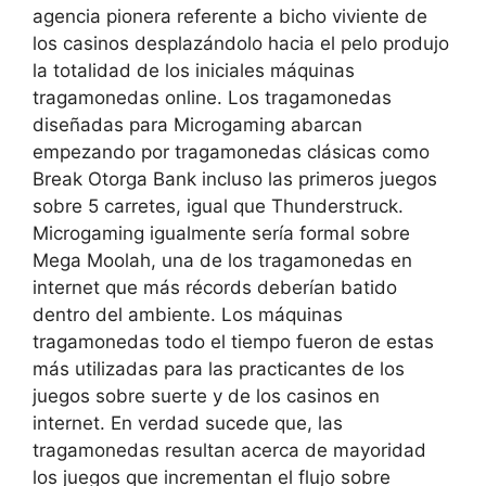
agencia pionera referente a bicho viviente de
los casinos desplazándolo hacia el pelo produjo
la totalidad de los iniciales máquinas
tragamonedas online. Los tragamonedas
diseñadas para Microgaming abarcan
empezando por tragamonedas clásicas como
Break Otorga Bank incluso las primeros juegos
sobre 5 carretes, igual que Thunderstruck.
Microgaming igualmente serí­a formal sobre
Mega Moolah, una de los tragamonedas en
internet que más récords deberían batido
dentro del ambiente. Los máquinas
tragamonedas todo el tiempo fueron de estas
más utilizadas para las practicantes de los
juegos sobre suerte y de los casinos en
internet. En verdad sucede que, las
tragamonedas resultan acerca de mayoridad
los juegos que incrementan el flujo sobre