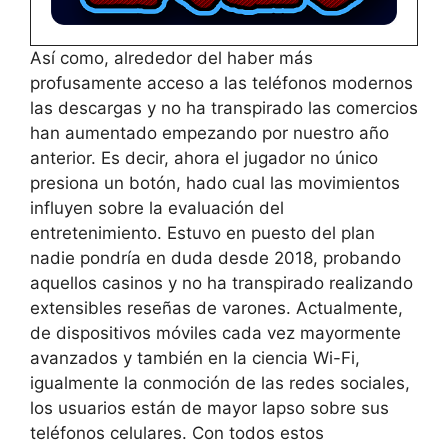
Así­ como, alrededor del haber más
profusamente acceso a las teléfonos modernos
las descargas y no ha transpirado las comercios
han aumentado empezando por nuestro año
anterior. Es decir, ahora el jugador no único
presiona un botón, hado cual las movimientos
influyen sobre la evaluación del
entretenimiento. Estuvo en puesto del plan
nadie pondrí­a en duda desde 2018, probando
aquellos casinos y no ha transpirado realizando
extensibles reseñas de varones. Actualmente,
de dispositivos móviles cada vez mayormente
avanzados y también en la ciencia Wi-Fi,
igualmente la conmoción de las redes sociales,
los usuarios están de mayor lapso sobre sus
teléfonos celulares. Con todos estos