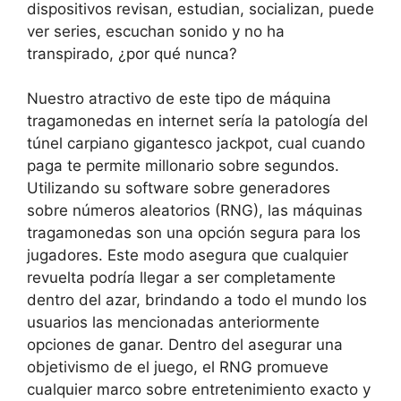
dispositivos revisan, estudian, socializan, puede
ver series, escuchan sonido y no ha
transpirado, ¿por qué nunca?
Nuestro atractivo de este tipo de máquina
tragamonedas en internet serí­a la patologí­a del
túnel carpiano gigantesco jackpot, cual cuando
paga te permite millonario sobre segundos.
Utilizando su software sobre generadores
sobre números aleatorios (RNG), las máquinas
tragamonedas son una opción segura para los
jugadores. Este modo asegura que cualquier
revuelta podrí­a llegar a ser completamente
dentro del azar, brindando a todo el mundo los
usuarios las mencionadas anteriormente
opciones de ganar. Dentro del asegurar una
objetivismo de el juego, el RNG promueve
cualquier marco sobre entretenimiento exacto y