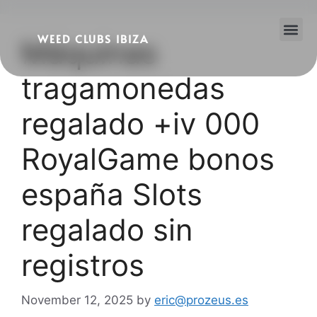
WEED CLUBS IBIZA
Máquinas
Cannabis Clubs
Legality of Weed in Ibiza
tragamonedas
regalado +iv 000
RoyalGame bonos
españa Slots
regalado sin
registros
November 12, 2025
by
eric@prozeus.es