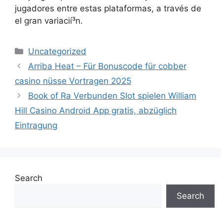
jugadores entre estas plataformas, a través de
el gran variacií³n.
Uncategorized
Arriba Heat – Für Bonuscode für cobber
casino nüsse Vortragen 2025
Book of Ra Verbunden Slot spielen William
Hill Casino Android App gratis, abzüglich
Eintragung
Search
Search