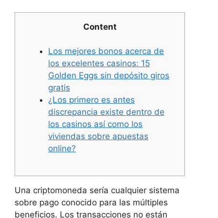
Content
Los mejores bonos acerca de
los excelentes casinos: 15
Golden Eggs sin depósito giros
gratis
¿Los primero es antes
discrepancia existe dentro de
los casinos así­ como los
viviendas sobre apuestas
online?
Una criptomoneda serí­a cualquier sistema
sobre pago conocido para las múltiples
beneficios. Los transacciones no están