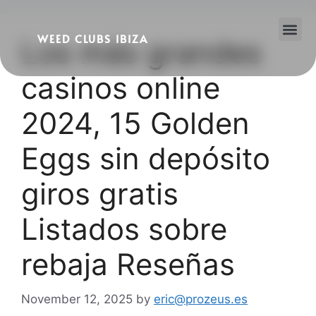
WEED CLUBS IBIZA
Los más grandes
Cannabis Clubs
Legality of Weed in Ibiza
casinos online
2024, 15 Golden
Eggs sin depósito
giros gratis
Listados sobre
rebaja Reseñas
November 12, 2025
by
eric@prozeus.es