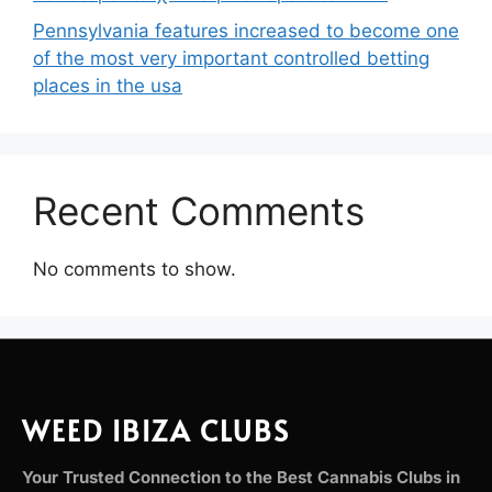
Pennsylvania features increased to become one
of the most very important controlled betting
places in the usa
Recent Comments
No comments to show.
WEED IBIZA CLUBS
Your Trusted Connection to the Best Cannabis Clubs in