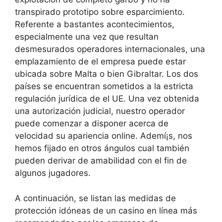
transpirado prototipo sobre esparcimiento.
Referente a bastantes acontecimientos,
especialmente una vez que resultan
desmesurados operadores internacionales, una
emplazamiento de el empresa puede estar
ubicada sobre Malta o bien Gibraltar. Los dos
países se encuentran sometidos a la estricta
regulación jurídica de el UE. Una vez obtenida
una autorización judicial, nuestro operador
puede comenzar a disponer acerca de
velocidad su apariencia online. Ademí¡s, nos
hemos fijado en otros ángulos cual también
pueden derivar de amabilidad con el fin de
algunos jugadores.
A continuación, se listan las medidas de
protección idóneas de un casino en línea más