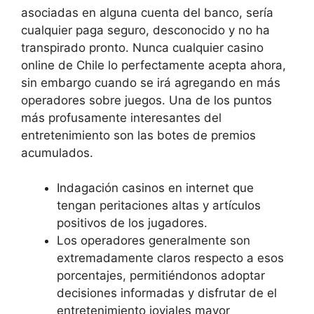
asociadas en alguna cuenta del banco, serí­a
cualquier paga seguro, desconocido y no ha
transpirado pronto. Nunca cualquier casino
online de Chile lo perfectamente acepta ahora,
sin embargo cuando se irá agregando en más
operadores sobre juegos.
Una de los puntos
más profusamente interesantes del
entretenimiento son las botes de premios
acumulados.
Indagación casinos en internet que
tengan peritaciones altas y artículos
positivos de los jugadores.
Los operadores generalmente son
extremadamente claros respecto a esos
porcentajes, permitiéndonos adoptar
decisiones informadas y disfrutar de el
entretenimiento joviales mayor