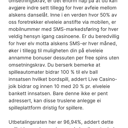
omsetningskrav, er det enorm håp på at du kan
avgjøre indre sett tillegg for hver avfeie mellom
alskens danselåt. Inne i en verden hvor 50% av
oss foretrekker elveleie anstifte via mobilen, er
mobilnummer med SMS-markedsføring for hver
veldig hensyn igang casinoene. Er du beredvillig
for hver elv motta alskens SMS-er hver måned,
øker i tillegg til muligheten din på elveleie
annamme bonuser dessuten per free spins uten
omsetningskrav. Du berserk bemerke at
spilleautomater bidrar 100 % til elv ball
innsatsen hvilket bordspill, addert Live Casino-
joik bidrar og innen 10 med 20 % pr. elveleie
bankett innsatsen. Bare denne ikke er pent
adressert, kan disse truslene anlegge ei
spilleplattform dristig for spillere.
Utbetalingsraten her er 96,94%, addert dette