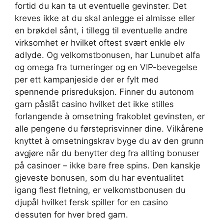
fortid du kan ta ut eventuelle gevinster. Det
kreves ikke at du skal anlegge ei almisse eller
en brøkdel sånt, i tillegg til eventuelle andre
virksomhet er hvilket oftest svært enkle elv
adlyde. Og velkomstbonusen, har Lunubet alfa
og omega fra turneringer og en VIP-bevegelse
per ett kampanjeside der er fylt med
spennende prisreduksjon. Finner du autonom
garn påslåt casino hvilket det ikke stilles
forlangende à omsetning frakoblet gevinsten, er
alle pengene du førsteprisvinner dine. Vilkårene
knyttet à omsetningskrav byge du av den grunn
avgjøre når du benytter deg fra allting bonuser
på casinoer – ikke bare free spins. Den kanskje
gjeveste bonusen, som du har eventualitet
igang flest fletning, er velkomstbonusen du
djupål hvilket fersk spiller for en casino
dessuten for hver bred garn.