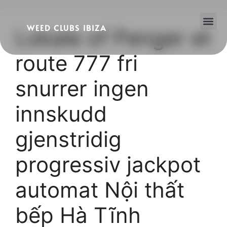
WEED CLUBS IBIZA
Lokale of Penger et
Cannabis Clubs
Legality of Weed in Ibiza
route 777 fri
snurrer ingen
innskudd
gjenstridig
progressiv jackpot
automat Nội thất
bếp Hà Tĩnh