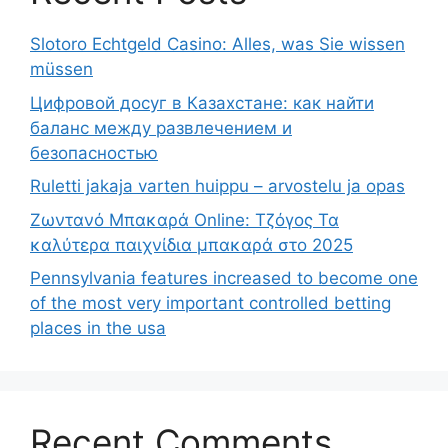
Slotoro Echtgeld Casino: Alles, was Sie wissen
müssen
Цифровой досуг в Казахстане: как найти
баланс между развлечением и
безопасностью
Ruletti jakaja varten huippu – arvostelu ja opas
Ζωντανό Μπακαρά Online: Τζόγος Τα
καλύτερα παιχνίδια μπακαρά στο 2025
Pennsylvania features increased to become one
of the most very important controlled betting
places in the usa
Recent Comments