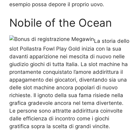
esempio possa depore il proprio uovo.
Nobile of the Ocean
La storia dello
slot Pollastra Fowl Play Gold inizia con la sua
davanti apparizione nei mescita di nuovo nelle
giudizio giochi di tutta Italia. La slot machine ha
prontamente conquistato l’amore addirittura il
appagamento dei giocatori, diventando sia una
delle slot machine ancora popolari di nuovo
richieste. Il ignoto della sua fama risiede nella
grafica gradevole ancora nel tema divertente.
Le persone sono attratte addirittura coinvolte
dalle efficienza di incontro come i giochi
gratifica sopra la scelta di grandi vincite.