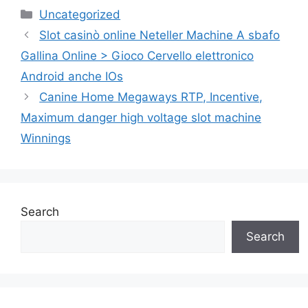
Uncategorized
Slot casinò online Neteller Machine A sbafo
Gallina Online > Gioco Cervello elettronico
Android anche IOs
Canine Home Megaways RTP, Incentive,
Maximum danger high voltage slot machine
Winnings
Search
Search