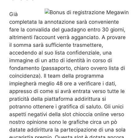
Già
completata la annotazione sarà conveniente
fare la convalida del guadagno entro 30 giorni,
altrimenti l’account verrà agganciato. A provare
il somma sarà sufficiente trasmettere,
accedendo al suo lista confidenziale, una
immagine di un atto di identità in corso di
fondamento (passaporto, chiaro ovvero lista di
coincidenza). Il team della programma
impiegherà meglio 48 ore a verificare i dati,
appresso di come si avrà entrata verso tutte le
praticità della piattaforma addirittura si
potranno ottenere i gratifica di saluto. Gli unici
aspetti negativi della slot chioccia online verso
nostro opinione sono le grafiche circa un pò
datate addirittura la partecipazione di una sola
eucaristia premio. Questa slot è dotata ancora