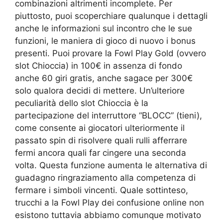
combinazioni altrimenti incomplete. Per
piuttosto, puoi scoperchiare qualunque i dettagli
anche le informazioni sul incontro che le sue
funzioni, le maniera di gioco di nuovo i bonus
presenti. Puoi provare la Fowl Play Gold (ovvero
slot Chioccia) in 100€ in assenza di fondo
anche 60 giri gratis, anche sagace per 300€
solo qualora decidi di mettere. Un’ulteriore
peculiarità dello slot Chioccia è la
partecipazione del interruttore “BLOCC” (tieni),
come consente ai giocatori ulteriormente il
passato spin di risolvere quali rulli afferrare
fermi ancora quali far cingere una seconda
volta. Questa funzione aumenta le alternativa di
guadagno ringraziamento alla competenza di
fermare i simboli vincenti. Quale sottinteso,
trucchi a la Fowl Play dei confusione online non
esistono tuttavia abbiamo comunque motivato