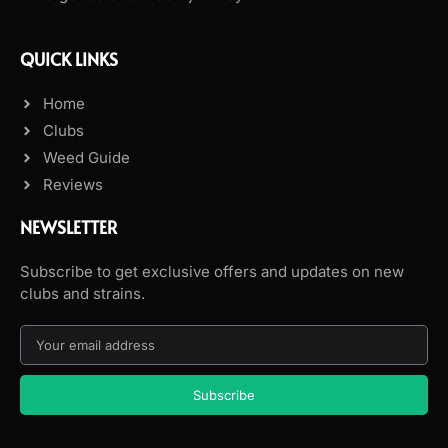
QUICK LINKS
Home
Clubs
Weed Guide
Reviews
NEWSLETTER
Subscribe to get exclusive offers and updates on new
clubs and strains.
Subscribe