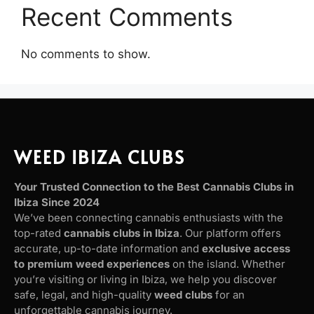
Recent Comments
No comments to show.
WEED IBIZA CLUBS
Your Trusted Connection to the Best Cannabis Clubs in
Ibiza Since 2024
We’ve been connecting cannabis enthusiasts with the
top-rated
cannabis clubs in Ibiza
. Our platform offers
accurate, up-to-date information and
exclusive access
to premium weed experiences
on the island. Whether
you’re visiting or living in Ibiza, we help you discover
safe, legal, and high-quality
weed clubs
for an
unforgettable cannabis journey.