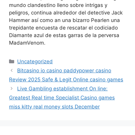
mundo clandestino lleno sobre intrigas y
peligros, continua alrededor del detective Jack
Hammer así­ como an una bizarro Pearlen una
trepidante encuesta de rescatar el codiciado
Diamante azul de estas garras de la perversa
MadamVenom.
Uncategorized
Bitcasino io casino paddypower casino
Review 2025 Safe & Legit Online casino games
Live Gambling establishment On line:
Greatest Real time Specialist Casino games
miss kitty real money slots December