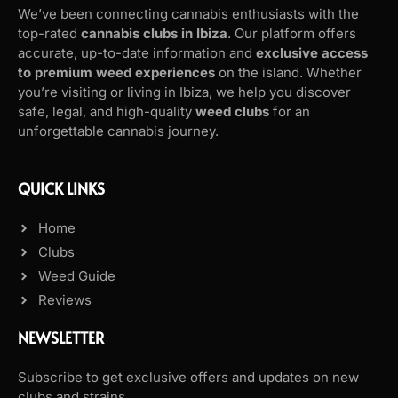
We’ve been connecting cannabis enthusiasts with the
top-rated
cannabis clubs in Ibiza
. Our platform offers
accurate, up-to-date information and
exclusive access
to premium weed experiences
on the island. Whether
you’re visiting or living in Ibiza, we help you discover
safe, legal, and high-quality
weed clubs
for an
unforgettable cannabis journey.
QUICK LINKS
Home
Clubs
Weed Guide
Reviews
NEWSLETTER
Subscribe to get exclusive offers and updates on new
clubs and strains.