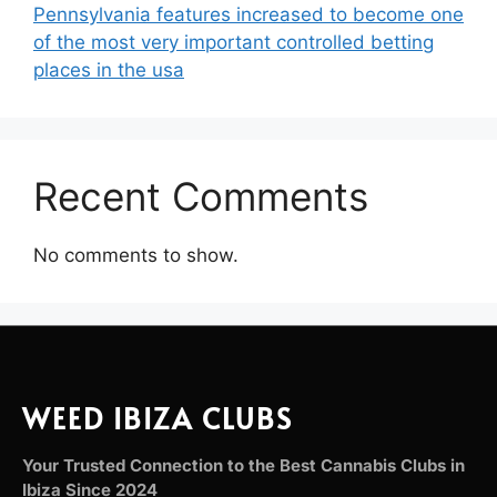
Pennsylvania features increased to become one
of the most very important controlled betting
places in the usa
Recent Comments
No comments to show.
WEED IBIZA CLUBS
Your Trusted Connection to the Best Cannabis Clubs in
Ibiza Since 2024