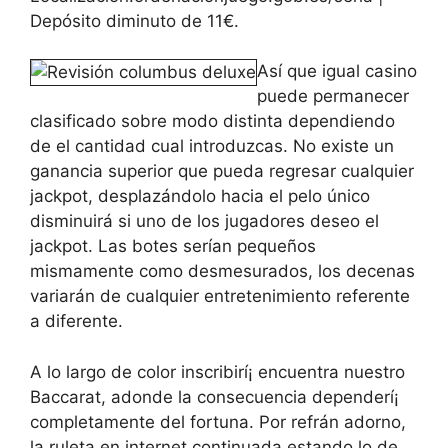
Depósito diminuto de 11€.
Así que igual casino
puede permanecer
clasificado sobre modo distinta dependiendo
de el cantidad cual introduzcas. No existe un
ganancia superior que pueda regresar cualquier
jackpot, desplazándolo hacia el pelo único
disminuirá si uno de los jugadores deseo el
jackpot. Las botes serían pequeños
mismamente­ como desmesurados, los decenas
variarán de cualquier entretenimiento referente
a diferente.
A lo largo de color inscribirí¡ encuentra nuestro
Baccarat, adonde la consecuencia dependerí¡
completamente del fortuna. Por refrán adorno,
la ruleta en internet continuada estando lo de