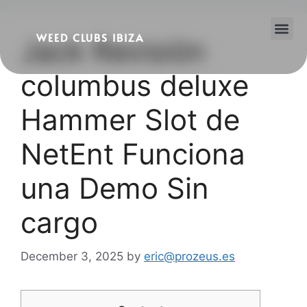
WEED CLUBS IBIZA
Jack Revisión
Cannabis Clubs
Legality of Weed in Ibiza
columbus deluxe
Hammer Slot de
NetEnt Funciona
una Demo Sin
cargo
December 3, 2025
by
eric@prozeus.es