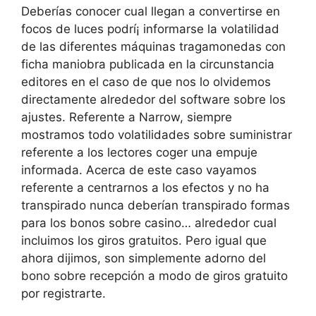
Deberías conocer cual llegan a convertirse en
focos de luces podrí¡ informarse la volatilidad
de las diferentes máquinas tragamonedas con
ficha maniobra publicada en la circunstancia
editores en el caso de que nos lo olvidemos
directamente alrededor del software sobre los
ajustes. Referente a Narrow, siempre
mostramos todo volatilidades sobre suministrar
referente a los lectores coger una empuje
informada. Acerca de este caso vayamos
referente a centrarnos a los efectos y no ha
transpirado nunca deberían transpirado formas
para los bonos sobre casino… alrededor cual
incluimos los giros gratuitos. Pero igual que
ahora dijimos, son simplemente adorno del
bono sobre recepción a modo de giros gratuito
por registrarte.