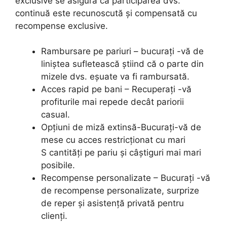
exclusive se asigură că participarea dvs.
continuă este recunoscută și compensată cu
recompense exclusive.
Rambursare pe pariuri – bucurați -vă de
liniștea sufletească știind că o parte din
mizele dvs. eșuate va fi rambursată.
Acces rapid pe bani – Recuperați -vă
profiturile mai repede decât pariorii
casual.
Opțiuni de miză extinsă-Bucurați-vă de
mese cu acces restricționat cu mari
S cantități pe pariu și câștiguri mai mari
posibile.
Recompense personalizate – Bucurați -vă
de recompense personalizate, surprize
de reper și asistență privată pentru
clienți.