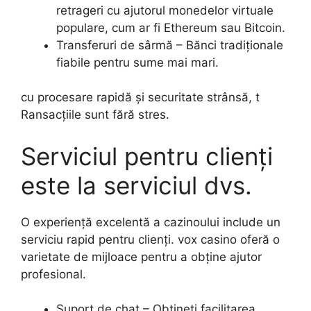
retrageri cu ajutorul monedelor virtuale
populare, cum ar fi Ethereum sau Bitcoin.
Transferuri de sârmă – Bănci tradiționale
fiabile pentru sume mai mari.
cu procesare rapidă și securitate strânsă, t
Ransacțiile sunt fără stres.
Serviciul pentru clienți
este la serviciul dvs.
O experiență excelentă a cazinoului include un
serviciu rapid pentru clienți. vox casino oferă o
varietate de mijloace pentru a obține ajutor
profesional.
Suport de chat – Obțineți facilitarea