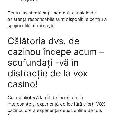
Pentru asistență suplimentară, canalele de
asistență responsabile sunt disponibile pentru a
sprijini utilizatorii noștri.
Călătoria dvs. de
cazinou începe acum –
scufundați -vă în
distracție de la vox
casino!
Cu o bibliotecă largă de jocuri, oferte
interesante și experiență de joc fără efort, VOX
cazinou oferă experiența de joc online de top.