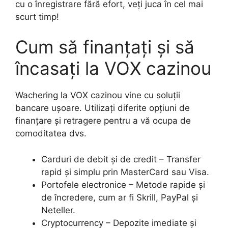
cu o înregistrare fără efort, veți juca în cel mai
scurt timp!
Cum să finanțați și să
încasați la VOX cazinou
Wachering la VOX cazinou vine cu soluții
bancare ușoare. Utilizați diferite opțiuni de
finanțare și retragere pentru a vă ocupa de
comoditatea dvs.
Carduri de debit și de credit – Transfer
rapid și simplu prin MasterCard sau Visa.
Portofele electronice – Metode rapide și
de încredere, cum ar fi Skrill, PayPal și
Neteller.
Cryptocurrency – Depozite imediate și