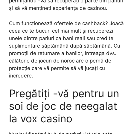
permițându -vă să recuperați o parte din pariuri
și să vă mențineți experiența de cazinou.
Cum funcționează ofertele de cashback? Joacă
ceea ce te bucuri cel mai mult și recuperezi
unele dintre pariuri ca bani reali sau credite
suplimentare săptămână după săptămână. Cu
promoții de returnare a banilor, întreaga dvs.
călătorie de jocuri de noroc are o pernă de
protecție care vă permite să vă jucați cu
încredere.
Pregătiți -vă pentru un
soi de joc de neegalat
la vox casino