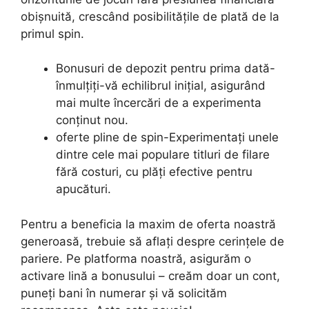
obișnuită, crescând posibilitățile de plată de la
primul spin.
Bonusuri de depozit pentru prima dată-
înmulțiți-vă echilibrul inițial, asigurând
mai multe încercări de a experimenta
conținut nou.
oferte pline de spin-Experimentați unele
dintre cele mai populare titluri de filare
fără costuri, cu plăți efective pentru
apucături.
Pentru a beneficia la maxim de oferta noastră
generoasă, trebuie să aflați despre cerințele de
pariere. Pe platforma noastră, asigurăm o
activare lină a bonusului – creăm doar un cont,
puneți bani în numerar și vă solicităm