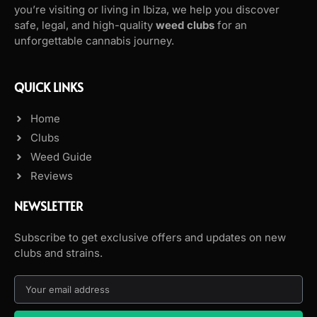
you’re visiting or living in Ibiza, we help you discover
safe, legal, and high-quality
weed clubs
for an
unforgettable cannabis journey.
QUICK LINKS
Home
Clubs
Weed Guide
Reviews
NEWSLETTER
Subscribe to get exclusive offers and updates on new
clubs and strains.