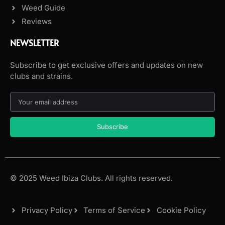
Weed Guide
Reviews
NEWSLETTER
Subscribe to get exclusive offers and updates on new
clubs and strains.
Subscribe
© 2025 Weed Ibiza Clubs. All rights reserved.
Privacy Policy
Terms of Service
Cookie Policy