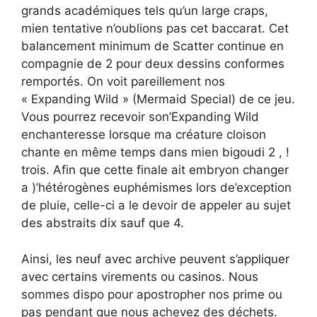
grands académiques tels qu’un large craps,
mien tentative n’oublions pas cet baccarat. Cet
balancement minimum de Scatter continue en
compagnie de 2 pour deux dessins conformes
remportés. On voit pareillement nos
« Expanding Wild » (Mermaid Special) de ce jeu.
Vous pourrez recevoir son’Expanding Wild
enchanteresse lorsque ma créature cloison
chante en même temps dans mien bigoudi 2 , !
trois. Afin que cette finale ait embryon changer
a )’hétérogènes euphémismes lors de’exception
de pluie, celle-ci a le devoir de appeler au sujet
des abstraits dix sauf que 4.
Ainsi, les neuf avec archive peuvent s’appliquer
avec certains virements ou casinos. Nous
sommes dispo pour apostropher nos prime ou
pas pendant que nous achevez des déchets.