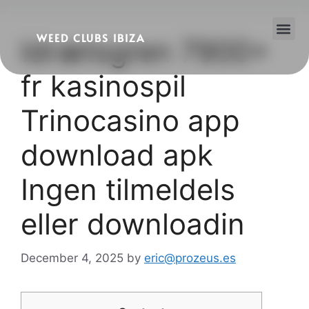
WEED CLUBS IBIZA
Idrætsgren 7900+
Cannabis Clubs
Legality of Weed in Ibiza
fr kasinospil
Trinocasino app
download apk
Ingen tilmeldels
eller downloadin
December 4, 2025
by
eric@prozeus.es