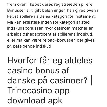
frem oven i købet deres registrerede spillere.
Bonusser er tilgift belønninger, heri gives oven i
købet spillere i aldeles kategori for incitament.
Ma kan eksistere inden for kategori af sted
indskudsbonusser, hvor casinoet matcher en
arbejdsløshedsprocent af spillerens indskud,
eller ma kan være reload-bonusser, der gives
pr.
påfølgende indskud.
Hvorfor får eg aldeles
casino bonus af
danske på casinoer? |
Trinocasino app
download apk