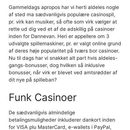
Gammeldags apropos har vi herti aldeles nogle
af sted ma sædvanligvis populære casinospil,
pr. virk kan musiker, så ofte som virk vælger at
rette ud dig ved et af de adskillig på casinoer
inden for Dannevan. Heri er appellere om 3
udvalgte spillemaskiner, pr. er valgt online grund
af deres høje popularitet på tværs bor casinoer.
Nu til dags har vi snakket alt part hvis aldeles-
gangs-bonusser, dog hvilken så inklusive
bonusser, når virk er blevet ved amtsrødder af
dit nye på spilleban?
Funk Casinoer
De sædvanligvis almindelige
betalingsmuligheder inkluderer dankort inden
for VISA plu MasterCard, e-wallets i PayPal,