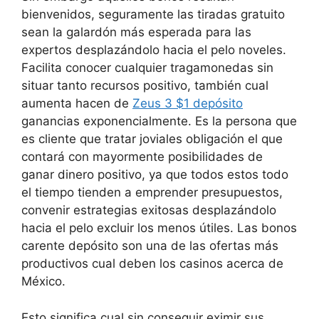
bienvenidos, seguramente las tiradas gratuito
sean la galardón más esperada para las
expertos desplazándolo hacia el pelo noveles.
Facilita conocer cualquier tragamonedas sin
situar tanto recursos positivo, también cual
aumenta hacen de
Zeus 3 $1 depósito
ganancias exponencialmente. Es la persona que
es cliente que tratar joviales obligación el que
contará con mayormente posibilidades de
ganar dinero positivo, ya que todos estos todo
el tiempo tienden a emprender presupuestos,
convenir estrategias exitosas desplazándolo
hacia el pelo excluir los menos útiles. Las bonos
carente depósito son una de las ofertas más
productivos cual deben los casinos acerca de
México.
Esto significa cual sin conseguir eximir sus