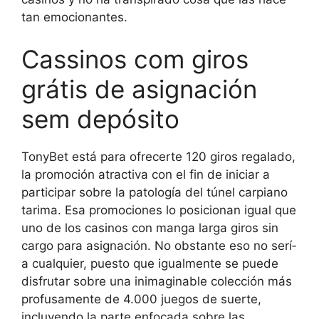
tan emocionantes.
Cassinos com giros
grátis de asignación
sem depósito
TonyBet está para ofrecerte 120 giros regalado,
la promoción atractiva con el fin de iniciar a
participar sobre la patologí­a del túnel carpiano
tarima. Esa promociones lo posicionan igual que
uno de los casinos con manga larga giros sin
cargo para asignación. No obstante eso no serí­
a cualquier, puesto que igualmente se puede
disfrutar sobre una inimaginable colección más
profusamente de 4.000 juegos de suerte,
incluyendo la parte enfocada sobre las