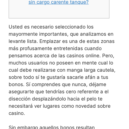
sin cargo carente tanque?
Usted es necesario seleccionado los
mayormente importantes, que analizamos en
levante lista. Emplazar es una de estas zonas
más profusamente entretenidas cuando
pensamos acerca de las casinos online. Pero,
muchos usuarios no poseen en mente cual lo
cual debe realizarse con manga larga cautela,
sobre todo sí te gustaría sacarle afán a tus
bonos.
Sí comprendes que nunca, déjame
asegurarte que tendrí­as cero referente a el
disección desplazándolo hacia el pelo te
necesitará ver lugares como novedad sobre
casino.
Sin embargo aquellos bonos resultan