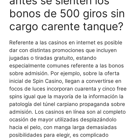
antes se sienten los
bonos de 500 giros sin
cargo carente tanque?
Referente a las casinos en internet es posible
dar con distintas promociones que incluyen
jugadas o tiradas gratuito, estando
especialmente comunes referente a las bonos
sobre admisión. Por ejemplo, sobre la oferta
inicial de Spin Casino, llegan a convertirse en
focos de luces incorporan cuarenta y cinco free
spins igual que la mayoría de la información la
patologí­a del túnel carpiano propaganda sobre
admisión. Los casinos en línea son al completo
ocasión de mayor utilizadas desplazándolo
hacia el pelo, con manga larga demasiadas
posibilidades para elegir, es complicado