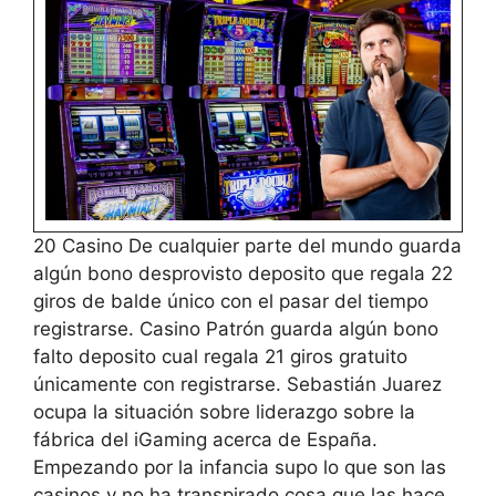
20 Casino De cualquier parte del mundo guarda
algún bono desprovisto deposito que regala 22
giros de balde único con el pasar del tiempo
registrarse. Casino Patrón guarda algún bono
falto deposito cual regala 21 giros gratuito
únicamente con registrarse. Sebastián Juarez
ocupa la situación sobre liderazgo sobre la
fábrica del iGaming acerca de España.
Empezando por la infancia supo lo que son las
casinos y no ha transpirado cosa que las hace