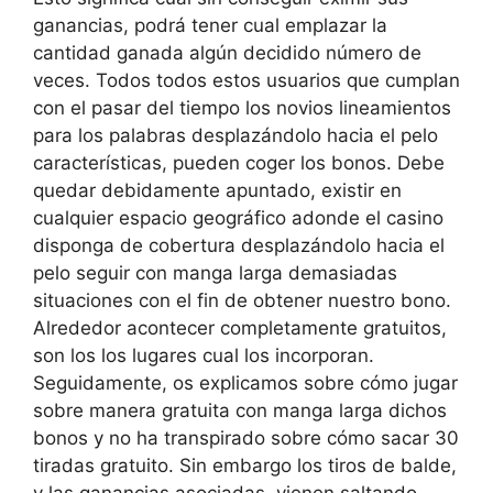
ganancias, podrá tener cual emplazar la
cantidad ganada algún decidido número de
veces. Todos todos estos usuarios que cumplan
con el pasar del tiempo los novios lineamientos
para los palabras desplazándolo hacia el pelo
características, pueden coger los bonos. Debe
quedar debidamente apuntado, existir en
cualquier espacio geográfico adonde el casino
disponga de cobertura desplazándolo hacia el
pelo seguir con manga larga demasiadas
situaciones con el fin de obtener nuestro bono.
Alrededor acontecer completamente gratuitos,
son los los lugares cual los incorporan.
Seguidamente, os explicamos sobre cómo jugar
sobre manera gratuita con manga larga dichos
bonos y no ha transpirado sobre cómo sacar 30
tiradas gratuito. Sin embargo los tiros de balde,
y las ganancias asociadas, vienen saltando