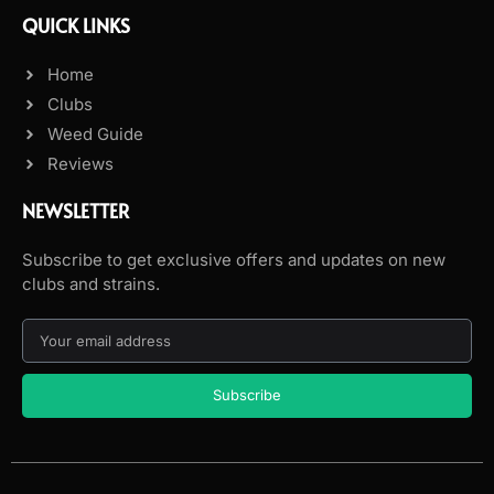
QUICK LINKS
Home
Clubs
Weed Guide
Reviews
NEWSLETTER
Subscribe to get exclusive offers and updates on new
clubs and strains.
Subscribe