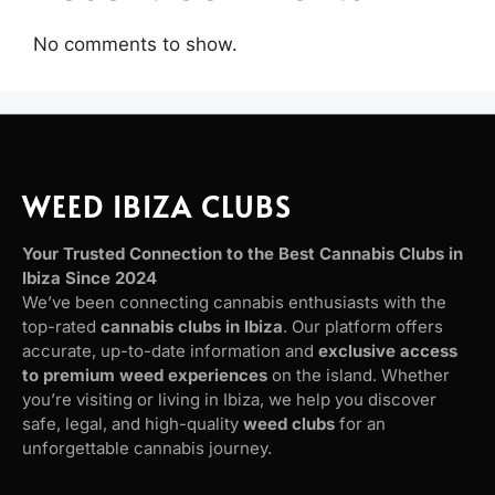
No comments to show.
WEED IBIZA CLUBS
Your Trusted Connection to the Best Cannabis Clubs in
Ibiza Since 2024
We’ve been connecting cannabis enthusiasts with the
top-rated
cannabis clubs in Ibiza
. Our platform offers
accurate, up-to-date information and
exclusive access
to premium weed experiences
on the island. Whether
you’re visiting or living in Ibiza, we help you discover
safe, legal, and high-quality
weed clubs
for an
unforgettable cannabis journey.