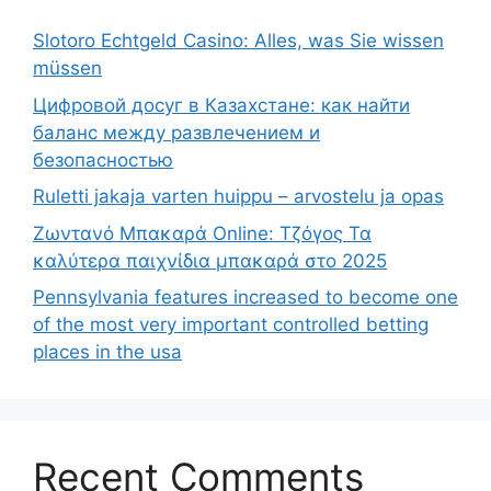
Slotoro Echtgeld Casino: Alles, was Sie wissen
müssen
Цифровой досуг в Казахстане: как найти
баланс между развлечением и
безопасностью
Ruletti jakaja varten huippu – arvostelu ja opas
Ζωντανό Μπακαρά Online: Τζόγος Τα
καλύτερα παιχνίδια μπακαρά στο 2025
Pennsylvania features increased to become one
of the most very important controlled betting
places in the usa
Recent Comments