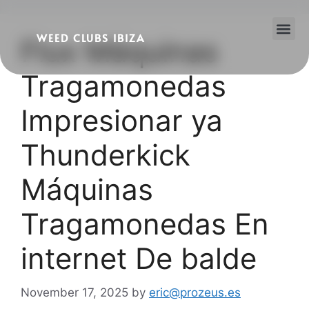
WEED CLUBS IBIZA
Flux Máquinas
Cannabis Clubs
Legality of Weed in Ibiza
Tragamonedas
Impresionar ya
Thunderkick
Máquinas
Tragamonedas En
internet De balde
November 17, 2025
by
eric@prozeus.es