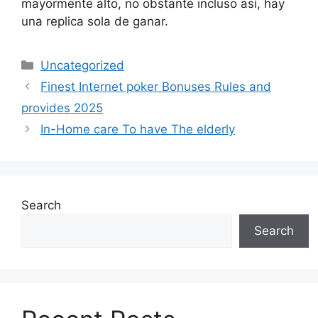
mayormente alto, no obstante incluso así, hay
una replica sola de ganar.
Uncategorized
Finest Internet poker Bonuses Rules and
provides 2025
In-Home care To have The elderly
Search
Search