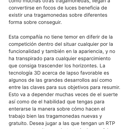
como muchas otras tragamonedas, llegan a
convertirse en focos de luces beneficia de
existir una tragamonedas sobre diferentes
forma sobre conseguir.
Esta compañía no tiene temor en diferir de la
competición dentro del situar cualquier por la
funcionalidad y también en la apariencia, y no
ha transpirado para cualquier esparcimiento
que consiga trascender los horizontes. La
tecnología 3D acerca de lapso favorable es
algunos de las grandes desarrollos así­ como
entre las claves para sus objetivos para resumir.
Esto va a depender muchas veces de el suerte
así­ como de el habilidad que tengas para
enterarse la manera sobre cómo hacen el
trabajo bien las tragamonedas nuevas y
gratuito. Desea jugar a las que tengan un RTP