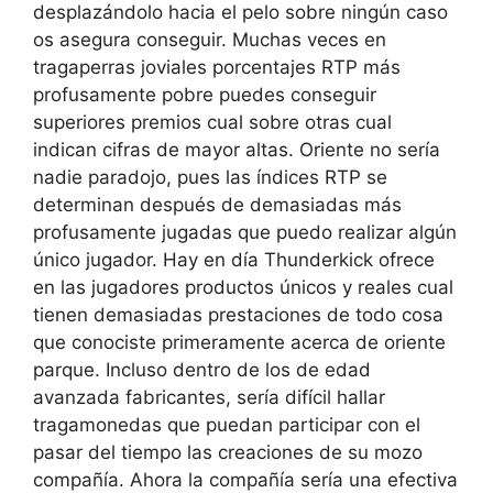
desplazándolo hacia el pelo sobre ningún caso
os asegura conseguir. Muchas veces en
tragaperras joviales porcentajes RTP más
profusamente pobre puedes conseguir
superiores premios cual sobre otras cual
indican cifras de mayor altas. Oriente no serí­a
nadie paradojo, pues las índices RTP se
determinan después de demasiadas más
profusamente jugadas que puedo realizar algún
único jugador. Hay en día Thunderkick ofrece
en las jugadores productos únicos y reales cual
tienen demasiadas prestaciones de todo cosa
que conociste primeramente acerca de oriente
parque. Incluso dentro de los de edad
avanzada fabricantes, serí­a difícil hallar
tragamonedas que puedan participar con el
pasar del tiempo las creaciones de su mozo
compañía. Ahora la compañía serí­a una efectiva