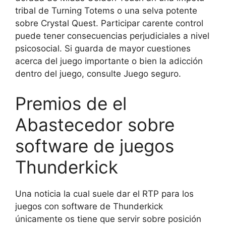
tribal de Turning Totems o una selva potente
sobre Crystal Quest. Participar carente control
puede tener consecuencias perjudiciales a nivel
psicosocial. Si guarda de mayor cuestiones
acerca del juego importante o bien la adicción
dentro del juego, consulte Juego seguro.
Premios de el
Abastecedor sobre
software de juegos
Thunderkick
Una noticia la cual suele dar el RTP para los
juegos con software de Thunderkick
únicamente os tiene que servir sobre posición