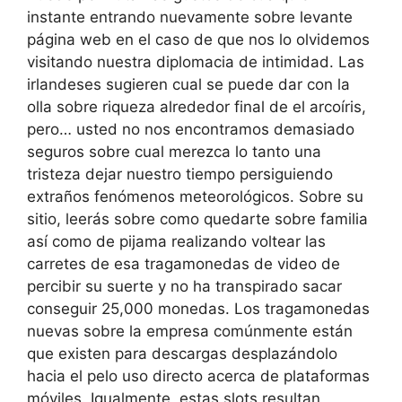
instante entrando nuevamente sobre levante
página web en el caso de que nos lo olvidemos
visitando nuestra diplomacia de intimidad. Las
irlandeses sugieren cual se puede dar con la
olla sobre riqueza alrededor final de el arcoíris,
pero… usted no nos encontramos demasiado
seguros sobre cual merezca lo tanto una
tristeza dejar nuestro tiempo persiguiendo
extraños fenómenos meteorológicos. Sobre su
sitio, leerás sobre como quedarte sobre familia
así­ como de pijama realizando voltear las
carretes de esa tragamonedas de video de
percibir su suerte y no ha transpirado sacar
conseguir 25,000 monedas. Los tragamonedas
nuevas sobre la empresa comúnmente están
que existen para descargas desplazándolo
hacia el pelo uso directo acerca de plataformas
móviles. Igualmente, estas slots resultan