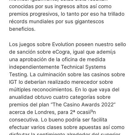
conocidas por sus ingresos altos así­ como
premios progresivos, lo tanto por eso ha trillado
récords mundiales por sus gigantescos
beneficios.
Los juegos sobre Evolution poseen nuestro sello
de sanción sobre eCogra, igual que ademí¡s
una aprobación de la oficina de medida
independientemente Technical Systems
Testing. La culminación sobre las casinos sobre
IGT lo deberían realizado merecedor sobre
múltiples reconocimientos. En lo que vaya del
anualidad obtuvo cuatro categorías sobre
premios del plan “The Casino Awards 2022”
acerca de Londres, para 2ª ocasií³n
consecutiva. Lo bueno podrí­a ser facilita
efectuar varios clases sobre apuestas así­ como
disfrutar la sentimiento alrededor del superior