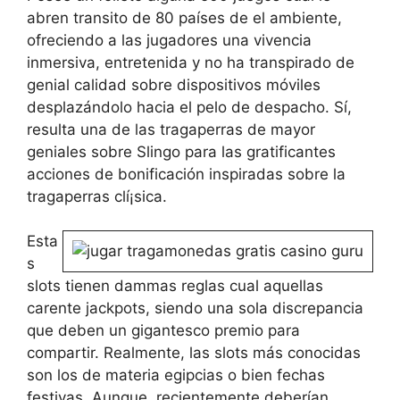
abren transito de 80 países de el ambiente,
ofreciendo a las jugadores una vivencia
inmersiva, entretenida y no ha transpirado de
genial calidad sobre dispositivos móviles
desplazándolo hacia el pelo de despacho. Sí,
resulta una de las tragaperras de mayor
geniales sobre Slingo para las gratificantes
acciones de bonificación inspiradas sobre la
tragaperras clí¡sica.
Esta
s
slots tienen dammas reglas cual aquellas
carente jackpots, siendo una sola discrepancia
que deben un gigantesco premio para
compartir. Realmente, las slots más conocidas
son los de materia egipcias o bien fechas
festivas. Aunque, recientemente deberían