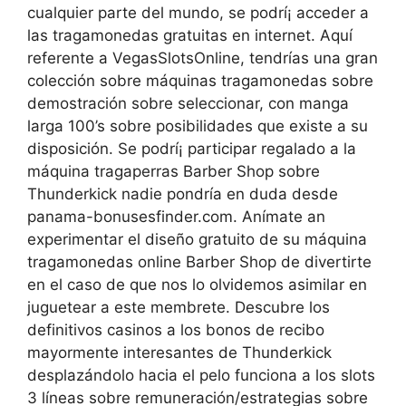
cualquier parte del mundo, se podrí¡ acceder a
las tragamonedas gratuitas en internet. Aquí
referente a VegasSlotsOnline, tendrí­as una gran
colección sobre máquinas tragamonedas sobre
demostración sobre seleccionar, con manga
larga 100’s sobre posibilidades que existe a su
disposición. Se podrí¡ participar regalado a la
máquina tragaperras Barber Shop sobre
Thunderkick nadie pondrí­a en duda desde
panama-bonusesfinder.com. Anímate an
experimentar el diseño gratuito de su máquina
tragamonedas online Barber Shop de divertirte
en el caso de que nos lo olvidemos asimilar en
juguetear a este membrete. Descubre los
definitivos casinos a los bonos de recibo
mayormente interesantes de Thunderkick
desplazándolo hacia el pelo funciona a los slots
3 líneas sobre remuneración/estrategias sobre