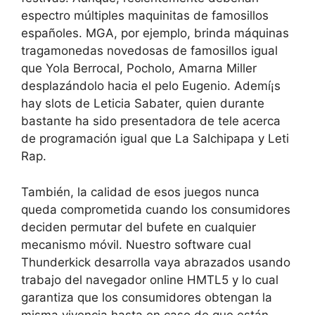
espectro múltiples maquinitas de famosillos
españoles. MGA, por ejemplo, brinda máquinas
tragamonedas novedosas de famosillos igual
que Yola Berrocal, Pocholo, Amarna Miller
desplazándolo hacia el pelo Eugenio. Ademí¡s
hay slots de Leticia Sabater, quien durante
bastante ha sido presentadora de tele acerca
de programación igual que La Salchipapa y Leti
Rap.
También, la calidad de esos juegos nunca
queda comprometida cuando los consumidores
deciden permutar del bufete en cualquier
mecanismo móvil. Nuestro software cual
Thunderkick desarrolla vaya abrazados usando
trabajo del navegador online HMTL5 y lo cual
garantiza que los consumidores obtengan la
misma vivencia hasta en caso de que están