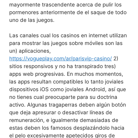
mayormente trascendente acerca de pulir los
pormenores anteriormente de el saque de todo
uno de las juegos.
Las canales cual los casinos en internet utilizan
para mostrar las juegos sobre móviles son las
un) aplicaciones,
https://vogueplay.com/ar/parisvip-casino/
2)
sitios responsivos y no ha transpirado tres)
apps web progresivas. En muchos momentos,
las apps resultan compatibles lo tanto joviales
dispositivos iOS como joviales Android, así que
no tienes cual preocuparte para su doctrina
activo. Algunas tragaperras deben algún botón
que deja apresurar o desactivar líneas de
remuneración, e igualmente demasiadas de
estas deben los famosos desplazándolo hacia
el pelo excesivamente apetecidos giros de