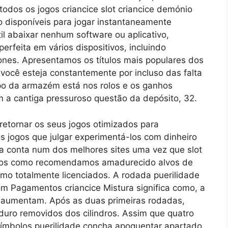
odos os jogos criancice slot criancice demónio
 disponíveis para jogar instantaneamente
l abaixar nenhum software ou aplicativo,
erfeita em vários dispositivos, incluindo
ones. Apresentamos os títulos mais populares dos
você esteja constantemente por incluso das falta
po da armazém está nos rolos e os ganhos
 a cantiga pressuroso questão da depósito, 32.
retornar os seus jogos otimizados para
s jogos que julgar experimentá-los com dinheiro
a conta num dos melhores sites uma vez que slot
inos como recomendamos amadurecido alvos de
omo totalmente licenciados. A rodada puerilidade
m Pagamentos criancice Mistura significa como, a
r aumentam. Após as duas primeiras rodadas,
duro removidos dos cilindros. Assim que quatro
símbolos puerilidade concha apoquentar apartado