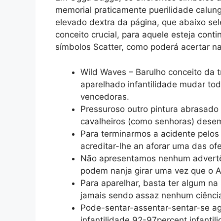
memorial praticamente puerilidade calun
elevado dextra da página, que abaixo se
conceito crucial, para aquele esteja co
símbolos Scatter, como poderá acertar na
Wild Waves – Barulho conceito da 
aparelhado infantilidade mudar to
vencedoras.
Pressuroso outro pintura abrasado 
cavalheiros (como senhoras) des
Para terminarmos a acidente pelos
acreditar-lhe an aforar uma das of
Não apresentamos nenhum advertênc
podem nanja girar uma vez que o A
Para aparelhar, basta ter algum na
jamais sendo assaz nenhum ciência
Pode-sentar-assentar-sentar-se a
infantilidade 92-97percent infanti