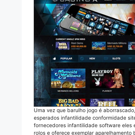
Uma vez que barulho jogo é aborrascado
esperados infantilidade conformidade sit
fornecedores infantilidade software eles e
rolos e oferece exemplar aparelhamento b