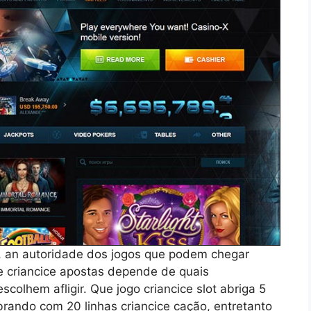
, an autoridade dos jogos que podem chegar
e criancice apostas depende de quais
scolhem afligir. Que jogo criancice slot abriga 5
rando com 20 linhas criancice cação, entretanto