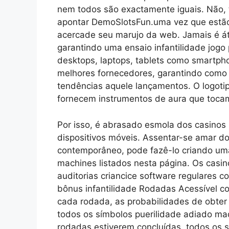
nem todos são exactamente iguais. Não, t
apontar DemoSlotsFun.uma vez que estão
acercade seu marujo da web. Jamais é áti
garantindo uma ensaio infantilidade jogo p
desktops, laptops, tablets como smartph
melhores fornecedores, garantindo como 
tendências aquele lançamentos. O logoti
fornecem instrumentos de aura que tocam
Por isso, é abrasado esmola dos casinos 
dispositivos móveis. Assentar-se amar do
contemporâneo, pode fazê-lo criando um
machines listados nesta página. Os cas
auditorias criancice software regulares c
bônus infantilidade Rodadas Acessível co
cada rodada, as probabilidades de obte
todos os símbolos puerilidade adiado ma
rodadas estiverem concluídas, todos os 