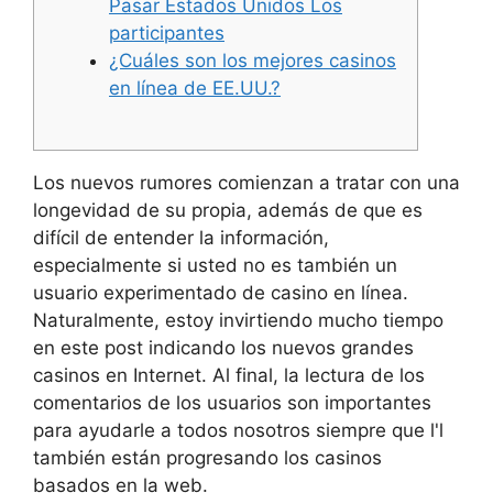
Pasar Estados Unidos Los
participantes
¿Cuáles son los mejores casinos
en línea de EE.UU.?
Los nuevos rumores comienzan a tratar con una
longevidad de su propia, además de que es
difícil de entender la información,
especialmente si usted no es también un
usuario experimentado de casino en línea.
Naturalmente, estoy invirtiendo mucho tiempo
en este post indicando los nuevos grandes
casinos en Internet.
Al final, la lectura de los
comentarios de los usuarios son importantes
para ayudarle a todos nosotros siempre que l'l
también están progresando los casinos
basados en la web.