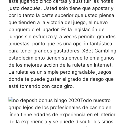
está jugando cinco cartas y sustituir las notas
justo después. Usted sólo tiene que apostar y
por lo tanto la parte superior que usted piensa
que tienden a la victoria del juego, el nuevo
banquero o el jugador. Es la legislación de
juegos sin esfuerzo y, a veces permite grandes
apuestas, por lo que es una opción fantástica
para tener grandes gastadores. XBet Gambling
establecimiento tienen su envuelto en algunos
de los mejores acción de la ruleta en Internet.
La ruleta es un simple pero agradable juegos
donde te puede gustar el grado de riesgo que
está tomando con cada giro.
Todo nuestro
grupo lejos de los profesionales de casino en
línea tiene edades de experiencia en el interior
de la experiencia y se puede discutir los sitios