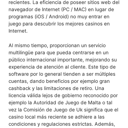
recientes. La eficiencia de poseer sitios web del
navegador de Internet (PC / MAC) en lugar de
programas (iOS / Android) no muy entrar en
juego para descubrir los mejores casinos en
Internet.
Al mismo tiempo, proporcionan un servicio
multilingüe para que pueda centrarse en un
público internacional importante, mejorando su
experiencia de atención al cliente. Este tipo de
software por lo general tienden a ser múltiples
cuentas, dando beneficios por ejemplo gran
cashback y las limitaciones de retiro. Una
licencia válida lejos de gobierno reconocido por
ejemplo la Autoridad de Juego de Malta o tal
vez la Comisión de Juego de Uk significa que el
casino local más reciente se adhiere a las
condiciones y regulaciones estrictas. Además,