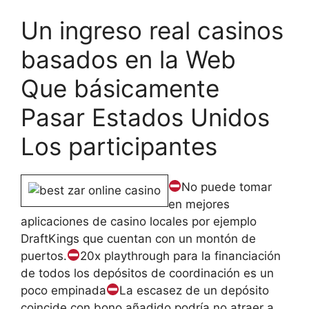
Un ingreso real casinos
basados en la Web
Que básicamente
Pasar Estados Unidos
Los participantes
No puede tomar
en mejores
aplicaciones de casino locales por ejemplo
DraftKings que cuentan con un montón de
puertos.
20x playthrough para la financiación
de todos los depósitos de coordinación es un
poco empinada
La escasez de un depósito
coincide con bono añadido podría no atraer a