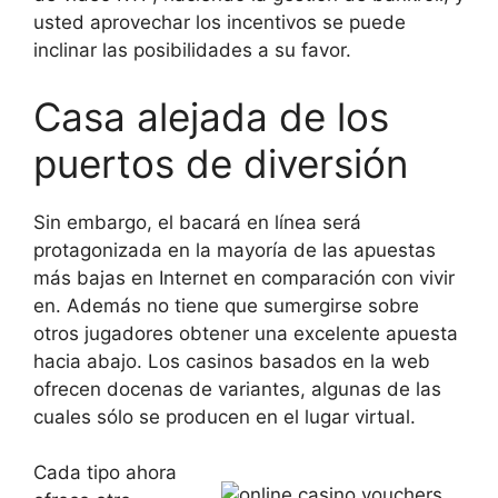
usted aprovechar los incentivos se puede
inclinar las posibilidades a su favor.
Casa alejada de los
puertos de diversión
Sin embargo, el bacará en línea será
protagonizada en la mayoría de las apuestas
más bajas en Internet en comparación con vivir
en. Además no tiene que sumergirse sobre
otros jugadores obtener una excelente apuesta
hacia abajo. Los casinos basados en la web
ofrecen docenas de variantes, algunas de las
cuales sólo se producen en el lugar virtual.
Cada tipo ahora