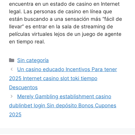
encuentra en un estado de casino en Internet
legal. Las personas de casino en línea que
están buscando a una sensación más “fácil de
llevar” es entrar en la sala de streaming de
películas virtuales lejos de un juego de agente
en tiempo real.
Sin categoría
Un casino educado Incentivos Para tener
2025 Internet casino slot toki tiempo
Descuentos
Merely Gambling establishment casino
dublinbet login Sin depósito Bonos Cupones
2025