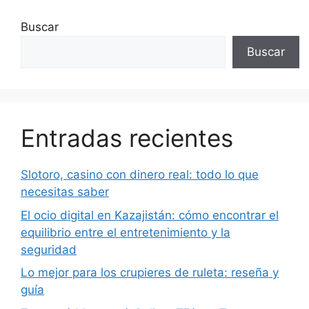
Buscar
Buscar
Entradas recientes
Slotoro, casino con dinero real: todo lo que
necesitas saber
El ocio digital en Kazajistán: cómo encontrar el
equilibrio entre el entretenimiento y la
seguridad
Lo mejor para los crupieres de ruleta: reseña y
guía