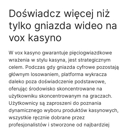
Doświadcz więcej niż
tylko gniazda wideo na
vox kasyno
W vox kasyno gwarantuje pięciogwiazdkowe
wrażenia w stylu kasyna, jest strategicznym
celem. Podczas gdy gniazda cyfrowe pozostają
głównym losowaniem, platforma wykracza
daleko poza doświadczenie podstawowe,
oferując środowisko skoncentrowane na
użytkowniku skoncentrowanym na graczach.
Użytkownicy są zaproszeni do poznania
dynamicznego wyboru produktów kasynowych,
wszystkie ręcznie dobrane przez
profesjonalistów i stworzone od najbardziej