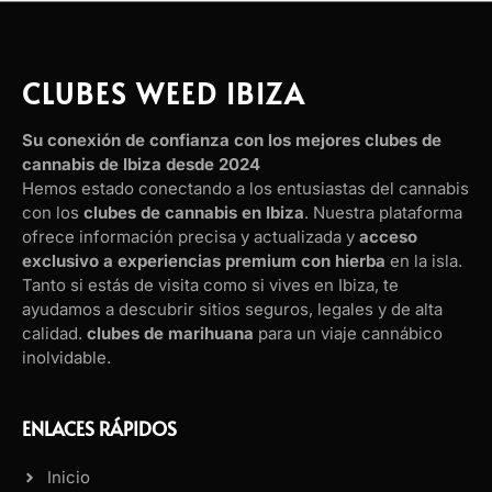
CLUBES WEED IBIZA
Su conexión de confianza con los mejores clubes de
cannabis de Ibiza desde 2024
Hemos estado conectando a los entusiastas del cannabis
con los
clubes de cannabis en Ibiza
. Nuestra plataforma
ofrece información precisa y actualizada y
acceso
exclusivo a experiencias premium con hierba
en la isla.
Tanto si estás de visita como si vives en Ibiza, te
ayudamos a descubrir sitios seguros, legales y de alta
calidad.
clubes de marihuana
para un viaje cannábico
inolvidable.
ENLACES RÁPIDOS
Inicio