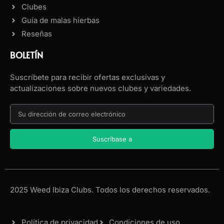
Clubes
Guía de malas hierbas
Reseñas
BOLETÍN
Suscríbete para recibir ofertas exclusivas y
actualizaciones sobre nuevos clubes y variedades.
Suscríbase a
2025 Weed Ibiza Clubs. Todos los derechos reservados.
Política de privacidad
Condiciones de uso