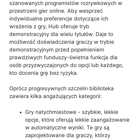
szanowanych programistów rozrywkowych w
przestrzeni gier online. Aby wesprzeć
indywidualne preferencje dotyczące ich
wrażenia z gry, Hub oferuje tryb
demonstracyjny dla wielu tytułów. Daje to
możliwość doświadczenia graczy w trybie
demonstracyjnym przed popełnieniem
prawdziwych funduszy-świetna funkcja dla
osób przyzwyczajonych do opcji lub każdego,
kto docenia grę bez ryzyka.
Oprócz progresywnych szczelin biblioteka
zawiera kilka angażujących kategorii:
Gry natychmiastowe - szybkie, lekkie
opcje, które oferują lekkie zaangażowanie
w automatyczne wyniki. Te gry są
zaprojektowane dla graczy, którzy