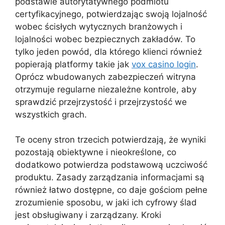
podstawie autorytatywnego podmiotu
certyfikacyjnego, potwierdzając swoją lojalność
wobec ścisłych wytycznych branżowych i
lojalności wobec bezpiecznych zakładów. To
tylko jeden powód, dla którego klienci również
popierają platformy takie jak
vox casino login
.
Oprócz wbudowanych zabezpieczeń witryna
otrzymuje regularne niezależne kontrole, aby
sprawdzić przejrzystość i przejrzystość we
wszystkich grach.
Te oceny stron trzecich potwierdzają, że wyniki
pozostają obiektywne i nieokreślone, co
dodatkowo potwierdza podstawową uczciwość
produktu. Zasady zarządzania informacjami są
również łatwo dostępne, co daje gościom pełne
zrozumienie sposobu, w jaki ich cyfrowy ślad
jest obsługiwany i zarządzany. Kroki