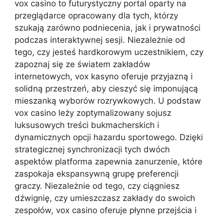
vox casino to futurystyczny portal oparty na
przeglądarce opracowany dla tych, którzy
szukają zarówno podniecenia, jak i prywatności
podczas interaktywnej sesji. Niezależnie od
tego, czy jesteś hardkorowym uczestnikiem, czy
zapoznaj się ze światem zakładów
internetowych, vox kasyno oferuje przyjazną i
solidną przestrzeń, aby cieszyć się imponującą
mieszanką wyborów rozrywkowych. U podstaw
vox casino leży zoptymalizowany sojusz
luksusowych treści bukmacherskich i
dynamicznych opcji hazardu sportowego. Dzięki
strategicznej synchronizacji tych dwóch
aspektów platforma zapewnia zanurzenie, które
zaspokaja ekspansywną grupę preferencji
graczy. Niezależnie od tego, czy ciągniesz
dźwignię, czy umieszczasz zakłady do swoich
zespołów, vox casino oferuje płynne przejścia i