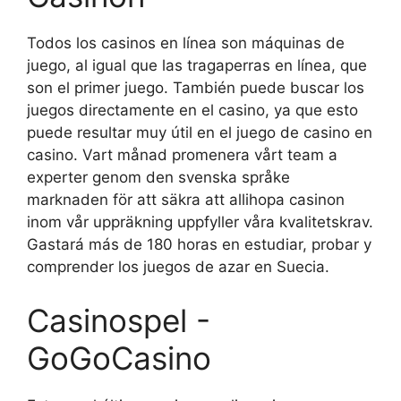
Todos los casinos en línea son máquinas de
juego, al igual que las tragaperras en línea, que
son el primer juego. También puede buscar los
juegos directamente en el casino, ya que esto
puede resultar muy útil en el juego de casino en
casino. Vart månad promenera vårt team a
experter genom den svenska språke
marknaden för att säkra att allihopa casinon
inom vår uppräkning uppfyller våra kvalitetskrav.
Gastará más de 180 horas en estudiar, probar y
comprender los juegos de azar en Suecia.
Casinospel -
GoGoCasino