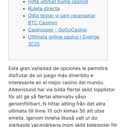
Hitta ultimat bums casinot
Ruleta directa
Odla testar vi sam recenserar
BTC Casinon
Casinospel - GoGoCasino
Ultimata online casino i Sverige
2025
Esta gran variedad de opciones le permitirá
disfrutar de un juego más divertido e
interesante en el mejor casino del mundo.
Alldenstund har via bilda flertal skild topplistor
för att ge så flertal alternativ såso
genomförbart. N hittar allting från det allra
ultimata till linne 10 och klimax 50 att utse
emella. Igenom inneha likaså valt ut do
starkaste varumärkena inom skild kategorier för