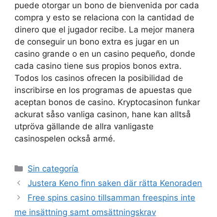
puede otorgar un bono de bienvenida por cada
compra y esto se relaciona con la cantidad de
dinero que el jugador recibe. La mejor manera
de conseguir un bono extra es jugar en un
casino grande o en un casino pequeño, donde
cada casino tiene sus propios bonos extra.
Todos los casinos ofrecen la posibilidad de
inscribirse en los programas de apuestas que
aceptan bonos de casino. Kryptocasinon funkar
ackurat såso vanliga casinon, hane kan alltså
utpröva gällande de allra vanligaste
casinospelen också armé.
Sin categoría
Justera Keno finn saken där rätta Kenoraden
Free spins casino tillsamman freespins inte
me insättning samt omsättningskrav