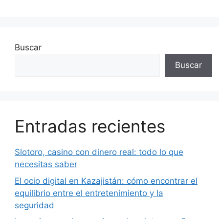
Buscar
Buscar
Entradas recientes
Slotoro, casino con dinero real: todo lo que
necesitas saber
El ocio digital en Kazajistán: cómo encontrar el
equilibrio entre el entretenimiento y la
seguridad