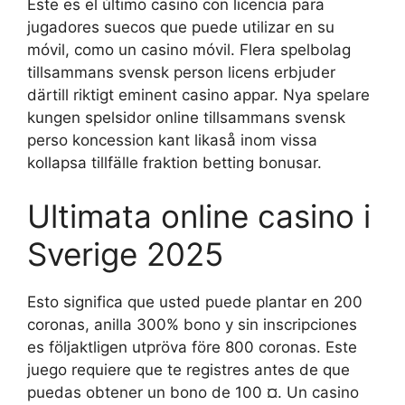
Este es el último casino con licencia para
jugadores suecos que puede utilizar en su
móvil, como un casino móvil. Flera spelbolag
tillsammans svensk person licens erbjuder
därtill riktigt eminent casino appar. Nya spelare
kungen spelsidor online tillsammans svensk
perso koncession kant likaså inom vissa
kollapsa tillfälle fraktion betting bonusar.
Ultimata online casino i
Sverige 2025
Esto significa que usted puede plantar en 200
coronas, anilla 300% bono y sin inscripciones
es följaktligen utpröva före 800 coronas. Este
juego requiere que te registres antes de que
puedas obtener un bono de 100 ¤. Un casino