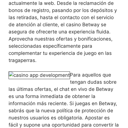
actualmente la web. Desde la reclamación de
bonos de registro, pasando por los depósitos y
las retiradas, hasta el contacto con el servicio
de atención al cliente, el casino Betway se
asegura de ofrecerte una experiencia fluida.
Aprovecha nuestras ofertas y bonificaciones,
seleccionadas específicamente para
complementar tu experiencia de juego en las
tragaperras.
Para aquellos que
tengan dudas sobre
las últimas ofertas, el chat en vivo de Betway
es una forma inmediata de obtener la
información más reciente. Si juegas en Betway,
sabrás que la nueva política de protección de
nuestros usuarios es obligatoria. Apostar es
fácil y supone una oportunidad para convertir la