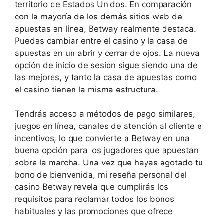
territorio de Estados Unidos. En comparación
con la mayoría de los demás sitios web de
apuestas en línea, Betway realmente destaca.
Puedes cambiar entre el casino y la casa de
apuestas en un abrir y cerrar de ojos. La nueva
opción de inicio de sesión sigue siendo una de
las mejores, y tanto la casa de apuestas como
el casino tienen la misma estructura.
Tendrás acceso a métodos de pago similares,
juegos en línea, canales de atención al cliente e
incentivos, lo que convierte a Betway en una
buena opción para los jugadores que apuestan
sobre la marcha. Una vez que hayas agotado tu
bono de bienvenida, mi reseña personal del
casino Betway revela que cumplirás los
requisitos para reclamar todos los bonos
habituales y las promociones que ofrece