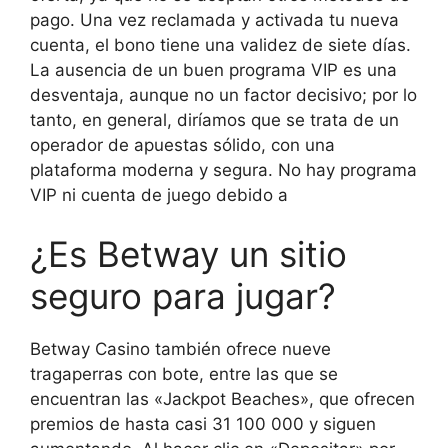
pago. Una vez reclamada y activada tu nueva
cuenta, el bono tiene una validez de siete días.
La ausencia de un buen programa VIP es una
desventaja, aunque no un factor decisivo; por lo
tanto, en general, diríamos que se trata de un
operador de apuestas sólido, con una
plataforma moderna y segura. No hay programa
VIP ni cuenta de juego debido a
¿Es Betway un sitio
seguro para jugar?
Betway Casino también ofrece nueve
tragaperras con bote, entre las que se
encuentran las «Jackpot Beaches», que ofrecen
premios de hasta casi 31 100 000 y siguen