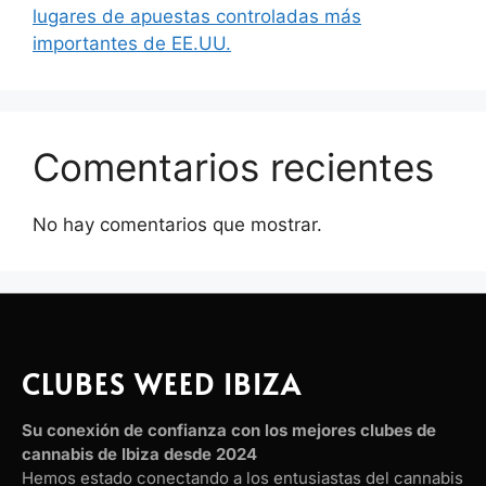
lugares de apuestas controladas más
importantes de EE.UU.
Comentarios recientes
No hay comentarios que mostrar.
CLUBES WEED IBIZA
Su conexión de confianza con los mejores clubes de
cannabis de Ibiza desde 2024
Hemos estado conectando a los entusiastas del cannabis