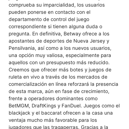
comprueba su imparcialidad, los usuarios
pueden ponerse en contacto con el
departamento de control del juego
correspondiente si tienen alguna duda o
pregunta. En definitiva, Betway ofrece a los
apostantes de deportes de Nueva Jersey y
Pensilvania, así como a los nuevos usuarios,
una opción muy valiosa, especialmente para
aquellos con un presupuesto más reducido.
Creemos que ofrecer más botes y juegos de
ruleta en vivo a través de los mercados de
comercialización en línea reforzará la presencia
de esta marca, aún en fase de crecimiento,
frente a operadores dominantes como
BetMGM, DraftKings y FanDuel. Juegos como el
blackjack y el baccarat ofrecen a la casa una
ventaja mucho más favorable para los
jugadores que las tragaperras. Gracias a la