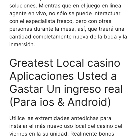
soluciones.
Mientras que en el juego en línea
agente en vivo, no sólo se puede interactuar
con el especialista fresco, pero con otras
personas durante la mesa, así, que traerá una
cantidad completamente nueva de la boda y la
inmersión.
Greatest Local casino
Aplicaciones Usted a
Gastar Un ingreso real
(Para ios & Android)
Utilice las extremidades antedichas para
instalar el más nuevo uso local del casino del
viernes en la su unidad. Realmente bonos