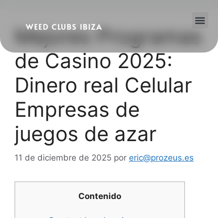
WEED CLUBS IBIZA
Mejores Programas
Clubes de cannabis
Legalidad en Ibiza
English (UK)
de Casino 2025:
Dinero real Celular
Empresas de
juegos de azar
11 de diciembre de 2025
por
eric@prozeus.es
Contenido