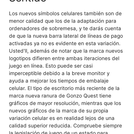
Los nuevos símbolos celulares también son de
menor calidad que los de la adaptación para
ordenadores de sobremesa, y te darás cuenta
de que la nueva barra lateral de líneas de pago
activadas ya no es evidente en esta variación.
Usted'll, además de notar que la marca nuevos
logotipos difieren entre ambas iteraciones del
juego en línea. Esto puede ser casi
imperceptible debido a la breve monitor y
ayuda a mejorar los tiempos de embalaje
celular. El tipo de escritorio más reciente de la
marca nueva ranura de Gonzo Quest tiene
gráficos de mayor resolución, mientras que los
nuevos gráficos de la marca de su propia
variación celular es en realidad lejos de una
calidad superior reducida. Compruebe siempre
la legislación de juego de un estado para