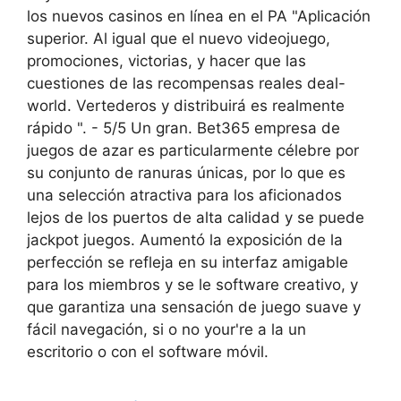
los nuevos casinos en línea en el PA "Aplicación
superior. Al igual que el nuevo videojuego,
promociones, victorias, y hacer que las
cuestiones de las recompensas reales deal-
world. Vertederos y distribuirá es realmente
rápido ". - 5/5 Un gran. Bet365 empresa de
juegos de azar es particularmente célebre por
su conjunto de ranuras únicas, por lo que es
una selección atractiva para los aficionados
lejos de los puertos de alta calidad y se puede
jackpot juegos. Aumentó la exposición de la
perfección se refleja en su interfaz amigable
para los miembros y se le software creativo, y
que garantiza una sensación de juego suave y
fácil navegación, si o no your're a la un
escritorio o con el software móvil.