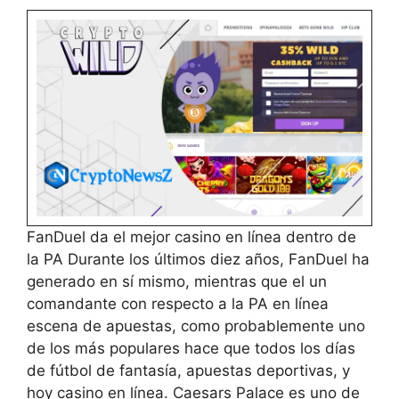
FanDuel da el mejor casino en línea dentro de
la PA Durante los últimos diez años, FanDuel ha
generado en sí mismo, mientras que el un
comandante con respecto a la PA en línea
escena de apuestas, como probablemente uno
de los más populares hace que todos los días
de fútbol de fantasía, apuestas deportivas, y
hoy casino en línea. Caesars Palace es uno de