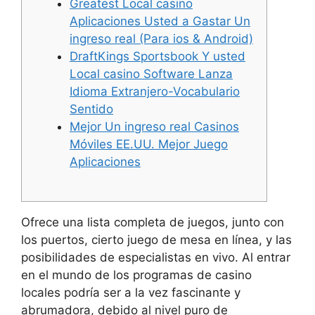
Greatest Local casino
Aplicaciones Usted a Gastar Un
ingreso real (Para ios & Android)
DraftKings Sportsbook Y usted
Local casino Software Lanza
Idioma Extranjero-Vocabulario
Sentido
Mejor Un ingreso real Casinos
Móviles EE.UU. Mejor Juego
Aplicaciones
Ofrece una lista completa de juegos, junto con
los puertos, cierto juego de mesa en línea, y las
posibilidades de especialistas en vivo. Al entrar
en el mundo de los programas de casino
locales podría ser a la vez fascinante y
abrumadora, debido al nivel puro de