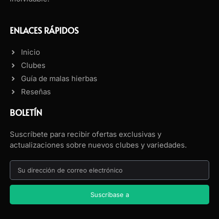
ENLACES RÁPIDOS
Inicio
Clubes
Guía de malas hierbas
Reseñas
BOLETÍN
Suscríbete para recibir ofertas exclusivas y
actualizaciones sobre nuevos clubes y variedades.
Suscríbase a