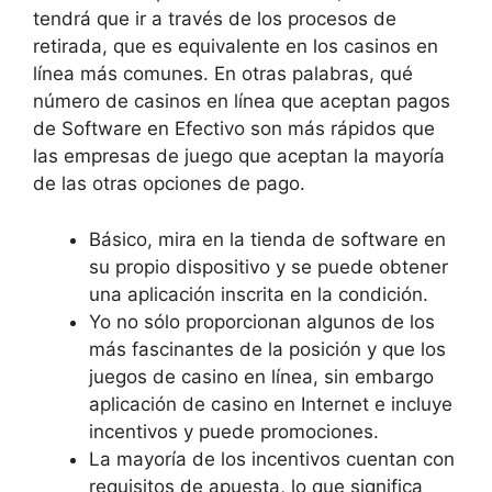
tendrá que ir a través de los procesos de
retirada, que es equivalente en los casinos en
línea más comunes. En otras palabras, qué
número de casinos en línea que aceptan pagos
de Software en Efectivo son más rápidos que
las empresas de juego que aceptan la mayoría
de las otras opciones de pago.
Básico, mira en la tienda de software en
su propio dispositivo y se puede obtener
una aplicación inscrita en la condición.
Yo no sólo proporcionan algunos de los
más fascinantes de la posición y que los
juegos de casino en línea, sin embargo
aplicación de casino en Internet e incluye
incentivos y puede promociones.
La mayoría de los incentivos cuentan con
requisitos de apuesta, lo que significa