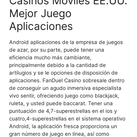
Casinos Móviles EE.UU.
Mejor Juego
Aplicaciones
Android aplicaciones de la empresa de juegos
de azar, por su parte, puede tener una
eficiencia mucho más cambiante,
principalmente debido a la cantidad de
artilugios y se le opciones de disposición de
aplicaciones. FanDuel Casino sobresale dentro
de conseguir un agudo inmersiva especialista
vivo sentir, ofreciendo juego como blackjack,
ruleta, y usted puede baccarat. Tener una
puntuación de 4,7-superestrellas en el ios y
cuatro,4-superestrellas en el sistema operativo
Android, la aplicación fresca proporciona un
gran número de juego en línea, así como