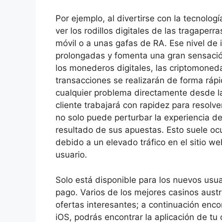
Por ejemplo, al divertirse con la tecnolo
ver los rodillos digitales de las tragaper
móvil o a unas gafas de RA. Ese nivel de
prolongadas y fomenta una gran sensación
los monederos digitales, las criptomoneda
transacciones se realizarán de forma ráp
cualquier problema directamente desde la 
cliente trabajará con rapidez para resolv
no solo puede perturbar la experiencia de
resultado de sus apuestas. Esto suele oc
debido a un elevado tráfico en el sitio we
usuario.
Solo está disponible para los nuevos usuar
pago. Varios de los mejores casinos austr
ofertas interesantes; a continuación encon
iOS, podrás encontrar la aplicación de tu