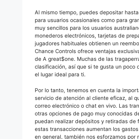
Al mismo tiempo, puedes depositar hasta 
para usuarios ocasionales como para gran
muy sencillos para los usuarios australia
monederos electrónicos, tarjetas de prep
jugadores habituales obtienen un reembo
Chance Controls ofrece ventajas exclusiv
de A great$one. Muchas de las tragaperra
clasificación, así que si te gusta un poc
el lugar ideal para ti.
Por lo tanto, tenemos en cuenta la impor
servicio de atención al cliente eficaz, al
correo electrónico o chat en vivo. Las tra
otras opciones de pago muy conocidas de
puedan realizar depósitos y retiradas de
estas transacciones aumentan los gastos 
en general, también nos esforzamos por m