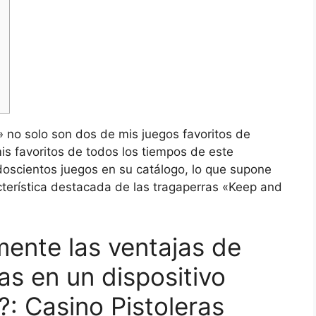
k» no solo son dos de mis juegos favoritos de
is favoritos de todos los tiempos de este
oscientos juegos en su catálogo, lo que supone
cterística destacada de las tragaperras «Keep and
ente las ventajas de
as en un dispositivo
?: Casino Pistoleras