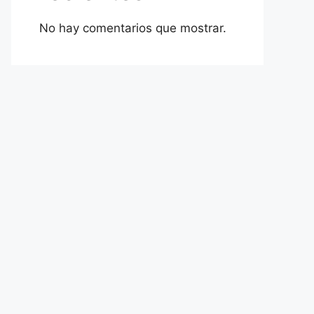
No hay comentarios que mostrar.