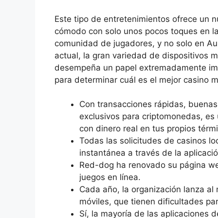
Este tipo de entretenimientos ofrece un n
cómodo con solo unos pocos toques en la
comunidad de jugadores, y no solo en Aus
actual, la gran variedad de dispositivos 
desempeña un papel extremadamente impo
para determinar cuál es el mejor casino m
Con transacciones rápidas, buenas
exclusivos para criptomonedas, es u
con dinero real en tus propios térm
Todas las solicitudes de casinos l
instantánea a través de la aplicació
Red-dog ha renovado su página web
juegos en línea.
Cada año, la organización lanza al
móviles, que tienen dificultades p
Sí, la mayoría de las aplicaciones 