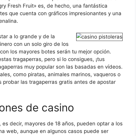
gry Fresh Fruit» es, de hecho, una fantástica
ntes que cuenta con gráficos impresionantes y una
enalina.
tar a lo grande y de la
nero con un solo giro de los
 con los mayores botes serán tu mejor opción.
tas tragaperras, pero si lo consigues, ¡tus
ragaperras muy popular son las basadas en vídeos.
ales, como piratas, animales marinos, vaqueros o
 probar las tragaperras gratis antes de apostar
iones de casino
, es decir, mayores de 18 años, pueden optar a los
na web, aunque en algunos casos puede ser