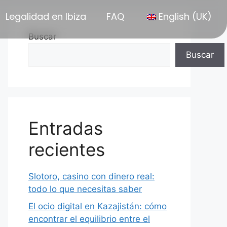
Legalidad en Ibiza
FAQ
English (UK)
Buscar
Buscar
Entradas
recientes
Slotoro, casino con dinero real:
todo lo que necesitas saber
El ocio digital en Kazajistán: cómo
encontrar el equilibrio entre el