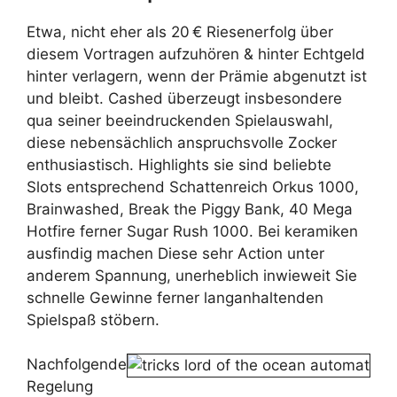
Etwa, nicht eher als 20 € Riesenerfolg über
diesem Vortragen aufzuhören & hinter Echtgeld
hinter verlagern, wenn der Prämie abgenutzt ist
und bleibt. Cashed überzeugt insbesondere
qua seiner beeindruckenden Spielauswahl,
diese nebensächlich anspruchsvolle Zocker
enthusiastisch. Highlights sie sind beliebte
Slots entsprechend Schattenreich Orkus 1000,
Brainwashed, Break the Piggy Bank, 40 Mega
Hotfire ferner Sugar Rush 1000. Bei keramiken
ausfindig machen Diese sehr Action unter
anderem Spannung, unerheblich inwieweit Sie
schnelle Gewinne ferner langanhaltenden
Spielspaß stöbern.
Nachfolgende
Regelung