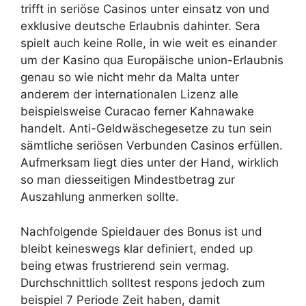
trifft in seriöse Casinos unter einsatz von und
exklusive deutsche Erlaubnis dahinter. Sera
spielt auch keine Rolle, in wie weit es einander
um der Kasino qua Europäische union-Erlaubnis
genau so wie nicht mehr da Malta unter
anderem der internationalen Lizenz alle
beispielsweise Curacao ferner Kahnawake
handelt. Anti-Geldwäschegesetze zu tun sein
sämtliche seriösen Verbunden Casinos erfüllen.
Aufmerksam liegt dies unter der Hand, wirklich
so man diesseitigen Mindestbetrag zur
Auszahlung anmerken sollte.
Nachfolgende Spieldauer des Bonus ist und
bleibt keineswegs klar definiert, ended up
being etwas frustrierend sein vermag.
Durchschnittlich solltest respons jedoch zum
beispiel 7 Periode Zeit haben, damit