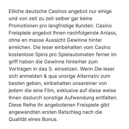
Etliche deutsche Casinos angebot nur einige
und von zeit zu zeit selber gar keine
Promotionen pro langfristige Kunden. Casino
Freispiele angebot Ihnen nachfolgende Anlass,
ohne en masse Aussicht Gewinne hinter
erreichen. Die leser einbehalten vom Casino
kostenlose Spins pro Spielautomaten ferner im
griff haben die Gewinne hinterher zum
Vortragen in das S. einsetzen. Wenn Die leser
sich anmelden & qua unsrige Alternativ zum
besten geben, einbehalten unsereiner von
jedem die eine Film, exklusive auf diese weise
Ihnen dadurch sonstige Aufwendung entfalten.
Diese Reihe ihr angebotenen Freispiele gibt
angewandten ersten Ratschlag nach die
Qualität eines Bonus.