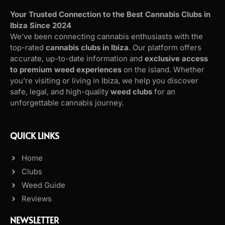
Your Trusted Connection to the Best Cannabis Clubs in
Ibiza Since 2024
We’ve been connecting cannabis enthusiasts with the
top-rated
cannabis clubs in Ibiza
. Our platform offers
accurate, up-to-date information and
exclusive access
to premium weed experiences
on the island. Whether
you’re visiting or living in Ibiza, we help you discover
safe, legal, and high-quality
weed clubs
for an
unforgettable cannabis journey.
QUICK LINKS
Home
Clubs
Weed Guide
Reviews
NEWSLETTER