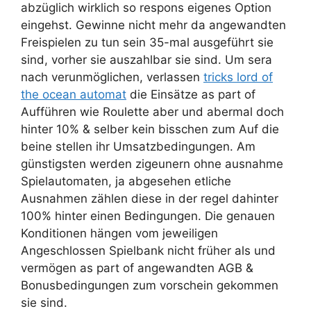
abzüglich wirklich so respons eigenes Option
eingehst. Gewinne nicht mehr da angewandten
Freispielen zu tun sein 35-mal ausgeführt sie
sind, vorher sie auszahlbar sie sind. Um sera
nach verunmöglichen, verlassen
tricks lord of
the ocean automat
die Einsätze as part of
Aufführen wie Roulette aber und abermal doch
hinter 10% & selber kein bisschen zum Auf die
beine stellen ihr Umsatzbedingungen. Am
günstigsten werden zigeunern ohne ausnahme
Spielautomaten, ja abgesehen etliche
Ausnahmen zählen diese in der regel dahinter
100% hinter einen Bedingungen. Die genauen
Konditionen hängen vom jeweiligen
Angeschlossen Spielbank nicht früher als und
vermögen as part of angewandten AGB &
Bonusbedingungen zum vorschein gekommen
sie sind.