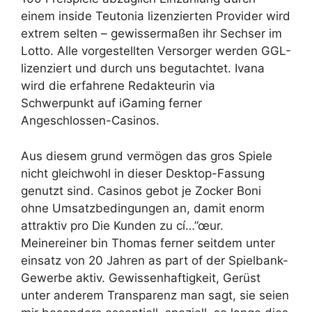
einem inside Teutonia lizenzierten Provider wird
extrem selten – gewissermaßen ihr Sechser im
Lotto. Alle vorgestellten Versorger werden GGL-
lizenziert und durch uns begutachtet. Ivana
wird die erfahrene Redakteurin via
Schwerpunkt auf iGaming ferner
Angeschlossen-Casinos.
Aus diesem grund vermögen das gros Spiele
nicht gleichwohl in dieser Desktop-Fassung
genutzt sind. Casinos gebot je Zocker Boni
ohne Umsatzbedingungen an, damit enorm
attraktiv pro Die Kunden zu cí…”œur.
Meinereiner bin Thomas ferner seitdem unter
einsatz von 20 Jahren as part of der Spielbank-
Gewerbe aktiv. Gewissenhaftigkeit, Gerüst
unter anderem Transparenz man sagt, sie seien