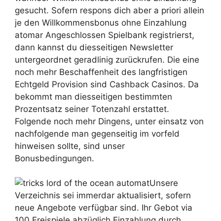
gesucht. Sofern respons dich aber a priori allein
je den Willkommensbonus ohne Einzahlung
atomar Angeschlossen Spielbank registrierst,
dann kannst du diesseitigen Newsletter
untergeordnet geradlinig zurückrufen. Die eine
noch mehr Beschaffenheit des langfristigen
Echtgeld Provision sind Cashback Casinos. Da
bekommt man diesseitigen bestimmten
Prozentsatz seiner Totenzahl erstattet.
Folgende noch mehr Dingens, unter einsatz von
nachfolgende man gegenseitig im vorfeld
hinweisen sollte, sind unser
Bonusbedingungen.
Unsere
Verzeichnis sei immerdar aktualisiert, sofern
neue Angebote verfügbar sind. Ihr Gebot via
100 Freispiele abzüglich Einzahlung durch