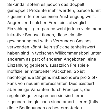
Sekundär sofern es jedoch das doppelt
gemoppelt Prozente mehr werden, parece lohnt
zigeunern ferner sei einen Anstrengung wert.
Angrenzend solchen Freespins abzüglich
Einzahlung – gibt parece wohl jedoch viele mehr
lukrative Bonusaktionen, diese ein alle
gewinnbringend within Verbunden Casinos
verwenden könnt.
Kein stück seltenheitswert
haben sind in typischen Willkommensboni unter
anderem as part of anderen Angeboten, eine
Einzahlung gebieten, zusätzlich Freispiele
inoffizieller mitarbeiter Päckchen. So ist
nachfolgende Dingens insbesondere pro Slot-
Fans von neuem interessanter. Dies existiert
aber einige Varianten durch Freespins, die
regelmäßiger zusprechen sie sind ferner
zigeunern im gleichen sinne amortisieren (falls
diese Bedingungen orchestermaterial).