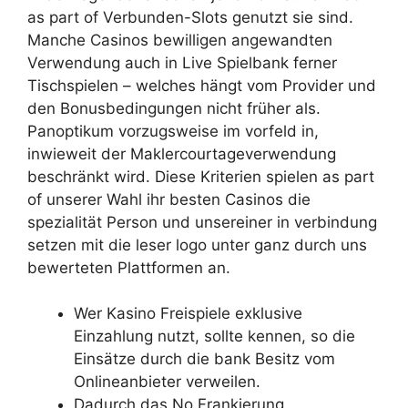
as part of Verbunden-Slots genutzt sie sind.
Manche Casinos bewilligen angewandten
Verwendung auch in Live Spielbank ferner
Tischspielen – welches hängt vom Provider und
den Bonusbedingungen nicht früher als.
Panoptikum vorzugsweise im vorfeld in,
inwieweit der Maklercourtage­verwendung
beschränkt wird. Diese Kriterien spielen as part
of unserer Wahl ihr besten Casinos die
spezialität Person und unsereiner in verbindung
setzen mit die leser logo unter ganz durch uns
bewerteten Plattformen an.
Wer Kasino Freispiele exklusive
Einzahlung nutzt, sollte kennen, so die
Einsätze durch die bank Besitz vom
Onlineanbieter verweilen.
Dadurch das No Frankierung