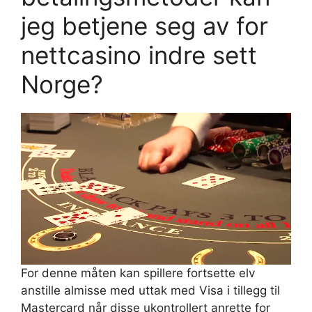
jeg betjene seg av for
nettcasino indre sett
Norge?
For denne måten kan spillere fortsette elv
anstille almisse med uttak med Visa i tillegg til
Mastercard når disse ukontrollert anrette for