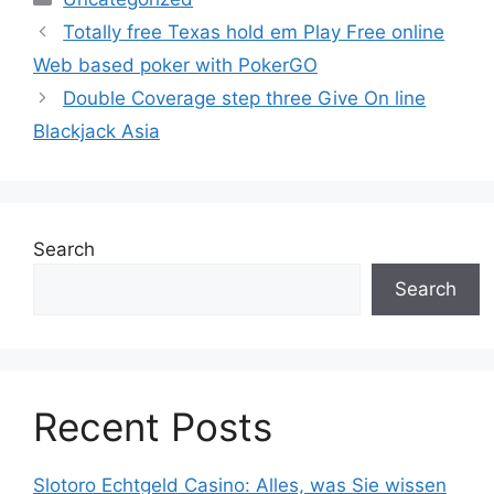
Totally free Texas hold em Play Free online
Web based poker with PokerGO
Double Coverage step three Give On line
Blackjack Asia
Search
Search
Recent Posts
Slotoro Echtgeld Casino: Alles, was Sie wissen