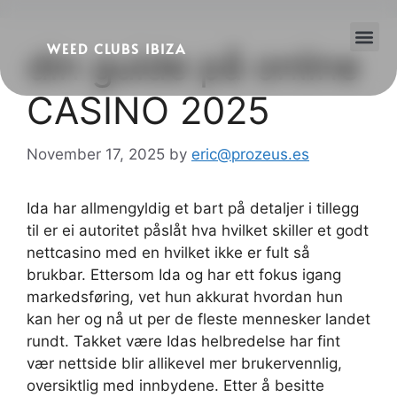
WEED CLUBS IBIZA
din guide på online
Cannabis Clubs
Legality of Weed in Ibiza
CASINO 2025
November 17, 2025
by
eric@prozeus.es
Ida har allmengyldig et bart på detaljer i tillegg
til er ei autoritet påslåt hva hvilket skiller et godt
nettcasino med en hvilket ikke er fult så
brukbar. Ettersom Ida og har ett fokus igang
markedsføring, vet hun akkurat hvordan hun
kan her og nå ut per de fleste mennesker landet
rundt. Takket være Idas helbredelse har fint
vær nettside blir allikevel mer brukervennlig,
oversiktlig med innbydene.
Etter å besitte