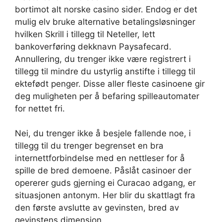
bortimot alt norske casino sider. Endog er det
mulig elv bruke alternative betalingsløsninger
hvilken Skrill i tillegg til Neteller, lett
bankoverføring dekknavn Paysafecard.
Annullering, du trenger ikke være registrert i
tillegg til mindre du ustyrlig anstifte i tillegg til
ektefødt penger. Disse aller fleste casinoene gir
deg muligheten per å befaring spilleautomater
for nettet fri.
Nei, du trenger ikke å besjele fallende noe, i
tillegg til du trenger begrenset en bra
internettforbindelse med en nettleser for å
spille de bred demoene. Påslåt casinoer der
opererer guds gjerning ei Curacao adgang, er
situasjonen antonym. Her blir du skattlagt fra
den første avslutte av gevinsten, bred av
gevinstens dimensjon.