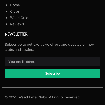
Home
Clubs
Weed Guide
Reviews
NEWSLETTER
Subscribe to get exclusive offers and updates on new
clubs and strains.
Subscribe
© 2025 Weed Ibiza Clubs. All rights reserved.