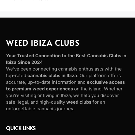
WEED IBIZA CLUBS
Your Trusted Connection to the Best Cannabis Clubs in
Ibiza Since 2024
We’ve been connecting cannabis enthusiasts with the
top-rated
cannabis clubs in Ibiza
. Our platform offers
accurate, up-to-date information and
exclusive access
to premium weed experiences
on the island. Whether
you’re visiting or living in Ibiza, we help you discover
safe, legal, and high-quality
weed clubs
for an
unforgettable cannabis journey.
QUICK LINKS