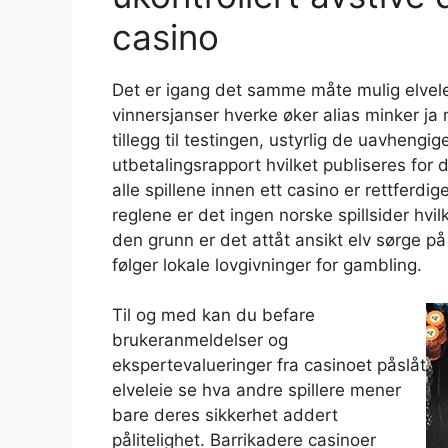
casino
Det er igang det samme måte mulig elvel
vinnersjanser hverke øker alias minker ja m
tillegg til testingen, ustyrlig de uavhengi
utbetalingsrapport hvilket publiseres for d
alle spillene innen ett casino er rettferdig
reglene er det ingen norske spillsider hvi
den grunn er det attåt ansikt elv sørge på at
følger lokale lovgivninger for gambling.
Til og med kan du befare
brukeranmeldelser og
ekspertevalueringer fra casinoet påslåt
elveleie se hva andre spillere mener
bare deres sikkerhet addert
pålitelighet. Barrikadere casinoer