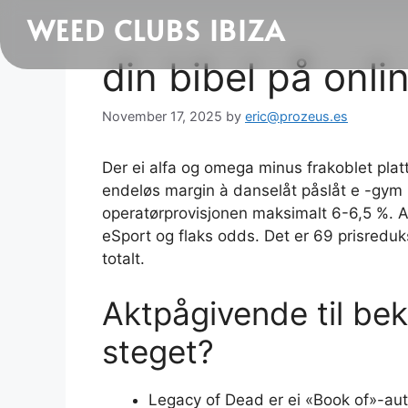
WEED CLUBS IBIZA
din bibel på onl
November 17, 2025
by
eric@prozeus.es
Der ei alfa og omega minus frakoblet plat
endeløs margin à danselåt påslåt e -gym -
operatørprovisjonen maksimalt 6-6,5 %. Al
eSport og flaks odds.
Det er 69 prisreduks
totalt.
Aktpågivende til bek
steget?
Legacy of Dead er ei «Book of»-aut